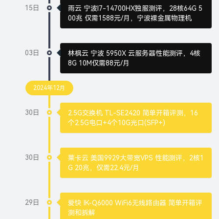
15日
雨云 宁波I7-14700HX独服测评，28核64G 5
00兆 仅需1588元/月，宁波裸金属物理机
03日
林枫云 宁波 5950X 云服务器性能测评，4核
8G 10M仅需88元/月
2024年12月
30日
2.5G交换机 TL-SE2420 简单开箱评测，16
个2.5G电口+4个10G光口(SFP+)
30日
莱卡云 美国9929大带宽VPS 性能测评，2核1
G 20兆，仅需22.4元/月
29日
爱快 IK-Q6000 WiFi6无线路由器 简单开箱评
测和拆解