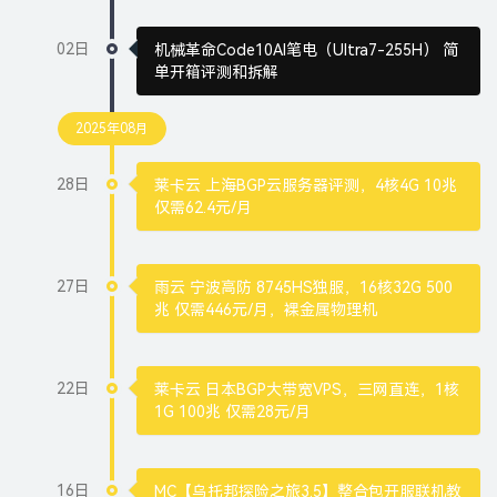
02日
机械革命Code10AI笔电（Ultra7-255H） 简
单开箱评测和拆解
2025年08月
28日
莱卡云 上海BGP云服务器评测，4核4G 10兆
仅需62.4元/月
27日
雨云 宁波高防 8745HS独服，16核32G 500
兆 仅需446元/月，裸金属物理机
22日
莱卡云 日本BGP大带宽VPS，三网直连，1核
1G 100兆 仅需28元/月
16日
MC【乌托邦探险之旅3.5】整合包开服联机教