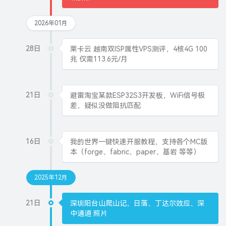
2026年01月
28日
莱卡云 越南双ISP属性VPS测评，4核4G 100
兆 仅需113.6元/月
21日
避雷淘宝某款ESP32S3开发板，WiFi信号极
差，疑似没做阻抗匹配
16日
我的世界一键快速开服教程，支持各个MC版
本（forge、fabric、paper、基岩 等等）
2025年12月
21日
深圳阳台山爬山记，日落、丁达尔效应、深
中通道 照片