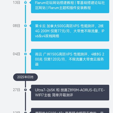
13日
Flarum论坛网站搭建教程 | 零基础搭建论坛社
区网站 | Flarum主题和插件安装教程
08日
莱卡云 加拿大500G高防VPS 性能测评，2核
4G 200M 仅需77元/月，大带宽不限流量，IP
v6&v4双栈网络
04日
雨云 广州150G高防VPS 性能测评，4核8G 2
00兆 仅需120元/月，不限流量大带宽云服务
器
2025年03月
27日
Ultra7-265K 和 技嘉Z890M-AORUS-ELITE-
WIFI7主板 简单开箱测评