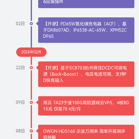
&回复插件
02日
【开源】PD65W氮化镓充电器（ACF），基
于DK8607AD，IP6538-AC-65W，XPM52C
DP65
2026年02月
22日
【开源】基于SC8703的升降压DCDC可调电
源（Buck-Boost），电压电流可调，支持P
D快充输入
09日
雨云 7A23宁波100G高防游戏云VPS，4核8G
15兆 仅需78.4元/月
08日
OWON HDS160 示波万用表 简单开箱测评
和拆解