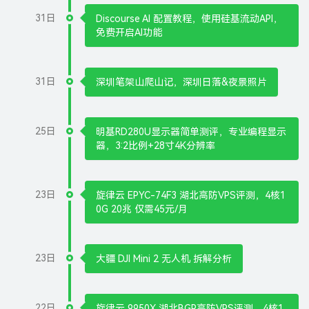
31日
Discourse AI 配置教程，使用硅基流动API，
免费开启AI功能
31日
深圳笔架山爬山记，深圳日落&夜景照片
25日
明基RD280U显示器简单测评，专业编程显示
器，3:2比例+28寸4K分辨率
23日
旋律云 EPYC-74F3 湖北高防VPS评测，4核1
0G 20兆 仅需45元/月
23日
大疆 DJI Mini 2 无人机 拆解分析
22日
旋律云 9950X 湖北BGP高防VPS评测，4核1