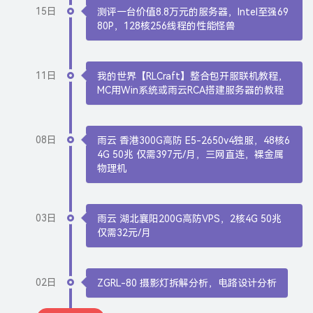
15日
测评一台价值8.8万元的服务器，Intel至强69
80P，128核256线程的性能怪兽
11日
我的世界【RLCraft】整合包开服联机教程，
MC用Win系统或雨云RCA搭建服务器的教程
08日
雨云 香港300G高防 E5-2650v4独服，48核6
4G 50兆 仅需397元/月，三网直连，裸金属
物理机
03日
雨云 湖北襄阳200G高防VPS，2核4G 50兆
仅需32元/月
02日
ZGRL-80 摄影灯拆解分析，电路设计分析