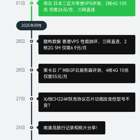
01日
雨云 日本二区大带宽VPS评测，2核4G 100
兆 仅需26元/月，三网直连
2025年09月
28日
酷鸭数据 香港VPS 性能测评，三网直连，2
核2G 5M 仅需6.9元/月
28日
莱卡云 广州BGP云服务器评测，4核4G 10兆
仅需55元/月
27日
沁恒CH224K快充协议芯片功能改变但型号不
变？
25日
南澳岛旅行记录和照片分享！