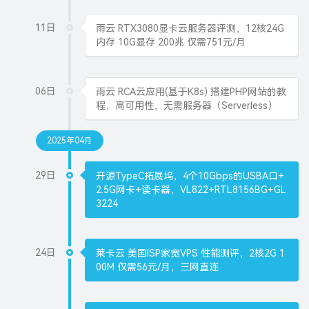
11日
雨云 RTX3080显卡云服务器评测，12核24G
内存 10G显存 200兆 仅需751元/月
06日
雨云 RCA云应用(基于K8s) 搭建PHP网站的教
程，高可用性，无需服务器（Serverless）
2025年04月
29日
开源TypeC拓展坞，4个10Gbps的USBA口+
2.5G网卡+读卡器，VL822+RTL8156BG+GL
3224
24日
莱卡云 美国ISP家宽VPS 性能测评，2核2G 1
00M 仅需56元/月，三网直连