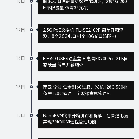
18日
腾讯云 韩国轻量VPS 性能测评，2核1G 200
M不限流量 仅需35元/月
17日
2.5G PoE交换机 TL-SE2109P 简单开箱评
测，8个2.5G电口+1个10G光口(SFP+)
16日
RIHAO USB4硬盘盒 + 惠普FX900Pro 2TB固
态硬盘 简单开箱测评
16日
雨云 宁波 铂金8160独服，96核128G 500兆
仅需1288元/月，宁波裸金属物理机
15日
NanoKVM简单开箱测评和拆解，让普通电脑
实现BMC/IPMI远程管理功能