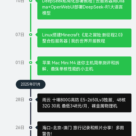
10日
DeepSeek私有化部署教程 | 云服务器用Olla
ma+OpenWebUI部署DeepSeek-R1大语言
模型
07日
Linux搭建Minecraft《龙之冒险:新征程2.0》
整合包服务器 | 我的世界开服教程
01日
苹果 Mac Mini M4 迷你主机简单测评和拆
解，最强单核性能的小主机
2025年01月
28日
雨云 十堰800G高防 E5-2650Lv3独服，48核
32G 30兆 最低348元/月，裸金属物理机
26日
海口-北京-澳门 旅行记录和照片分享！多图
警告！