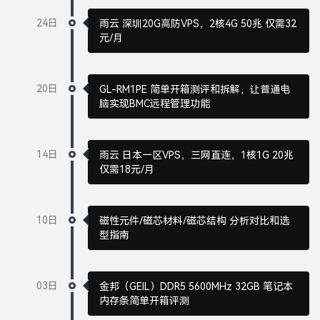
24日
雨云 深圳20G高防VPS，2核4G 50兆 仅需32
元/月
20日
GL-RM1PE 简单开箱测评和拆解，让普通电
脑实现BMC远程管理功能
14日
雨云 日本一区VPS，三网直连，1核1G 20兆
仅需18元/月
10日
磁性元件/磁芯材料/磁芯结构 分析对比和选
型指南
03日
金邦（GEIL）DDR5 5600MHz 32GB 笔记本
内存条简单开箱评测