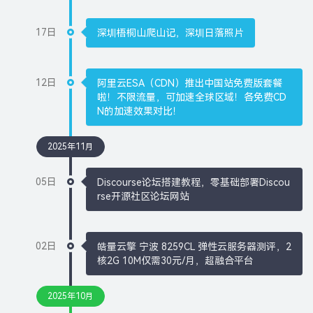
17日
深圳梧桐山爬山记，深圳日落照片
12日
阿里云ESA（CDN）推出中国站免费版套餐
啦！不限流量，可加速全球区域！各免费CD
N的加速效果对比！
2025年11月
05日
Discourse论坛搭建教程，零基础部署Discou
rse开源社区论坛网站
02日
皓量云擎 宁波 8259CL 弹性云服务器测评，2
核2G 10M仅需30元/月，超融合平台
2025年10月