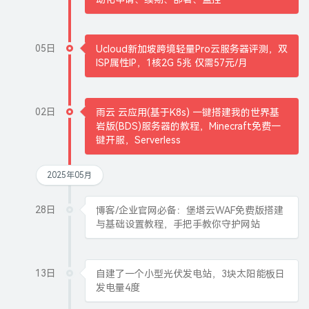
05日
Ucloud新加坡跨境轻量Pro云服务器评测，双
ISP属性IP，1核2G 5兆 仅需57元/月
02日
雨云 云应用(基于K8s) 一键搭建我的世界基
岩版(BDS)服务器的教程，Minecraft免费一
键开服，Serverless
2025年05月
28日
博客/企业官网必备：堡塔云WAF免费版搭建
与基础设置教程，手把手教你守护网站
13日
自建了一个小型光伏发电站，3块太阳能板日
发电量4度