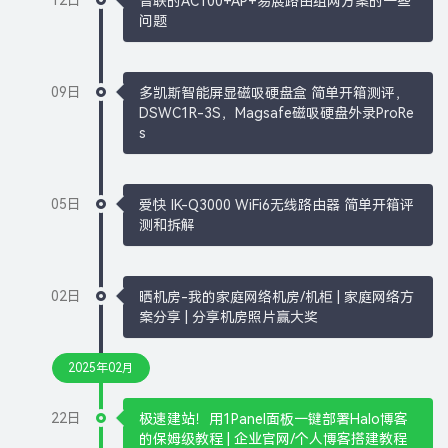
12日
普联的AC100+AP+易展路由组网方案的一些
问题
09日
多凯斯智能屏显磁吸硬盘盒 简单开箱测评，
DSWC1R-3S，Magsafe磁吸硬盘外录ProRe
s
05日
爱快 IK-Q3000 WiFi6无线路由器 简单开箱评
测和拆解
02日
晒机房-我的家庭网络机房/机柜 | 家庭网络方
案分享 | 分享机房照片赢大奖
2025年02月
22日
极速建站！用1Panel面板一键部署Halo博客
的保姆级教程 | 企业官网/个人博客搭建教程