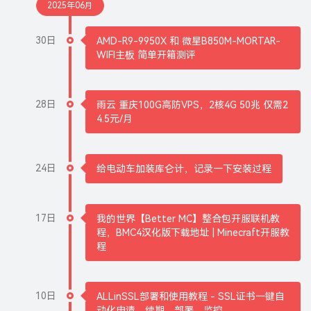
2025年06月
30日
AMD-R9-9950X 和 微星B850M-MORTAR-
WIFI主板 简单开箱测评
28日
雨云 重庆100G高防VPS，2核4G 50兆 仅需2
4.5元/月
24日
给电动车加装库仑计，记录一下安装过程
17日
我的世界【Better MC】整合包开服联机教
程，BMC4汉化版下载地址 | Minecraft开服教
程
10日
ALLinSSL部署和使用教程 - SSL证书一键自
动化申请、续期、部署、监控