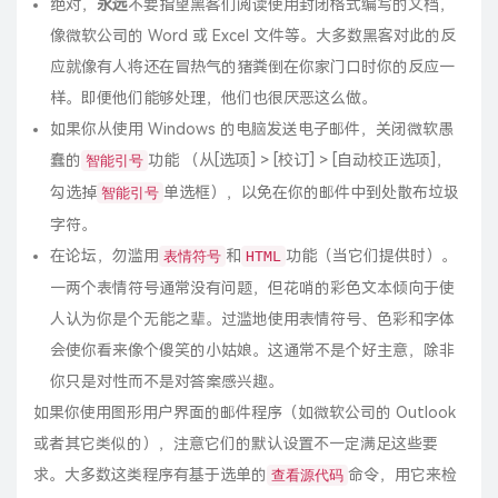
绝对，
永远
不要指望黑客们阅读使用封闭格式编写的文档，
像微软公司的 Word 或 Excel 文件等。大多数黑客对此的反
应就像有人将还在冒热气的猪粪倒在你家门口时你的反应一
样。即便他们能够处理，他们也很厌恶这么做。
如果你从使用 Windows 的电脑发送电子邮件，关闭微软愚
蠢的
功能 （从[选项] > [校订] > [自动校正选项]，
智能引号
勾选掉
单选框），以免在你的邮件中到处散布垃圾
智能引号
字符。
在论坛，勿滥用
和
功能（当它们提供时）。
表情符号
HTML
一两个表情符号通常没有问题，但花哨的彩色文本倾向于使
人认为你是个无能之辈。过滥地使用表情符号、色彩和字体
会使你看来像个傻笑的小姑娘。这通常不是个好主意，除非
你只是对性而不是对答案感兴趣。
如果你使用图形用户界面的邮件程序（如微软公司的 Outlook
或者其它类似的），注意它们的默认设置不一定满足这些要
求。大多数这类程序有基于选单的
命令，用它来检
查看源代码