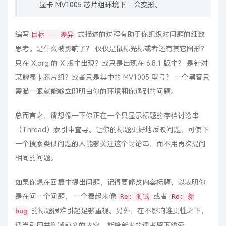
显卡 MV1005 芯片组环境下 - 会变形。
编写
式描述的过程有助于你组织对问题的细致
目标 —— 差异
思考。是什么被影响了？ 仅仅是鼠标光标或者还有其它图形？
只在 X.org 的 X 版中出现？或只是出现在 6.8.1 版中？ 是针对
某牌显卡芯片组？或者只是其中的 MV1005 型号？ 一个黑客只
需瞄一眼就能够立即明白你的环境
和
你遇到的问题。
总而言之，请想像一下你正在一个只显示标题的存档讨论串
（Thread）索引中查寻。让你的标题更好地反映问题，可使下
一个搜索类似问题的人能够关注这个讨论串，而不用再次提问
相同的问题。
如果你想在回复中提出问题，记得要修改内容标题，以表明你
是在问一个问题， 一个看起来像
或者
Re: 测试
Re: 新
的标题很难引起足够重视。另外，在不影响连贯性之下，
bug
适当引用并删减前文的内容，能给新来的读者留下线索。