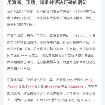
用清晰、正确、精准并语法正确的语句
我们从经验中发现，粗心的提问者通常也会粗心的写程序与思
考（我敢打包票）。回答粗心大意者的问题很不值得，我们宁
愿把时间耗在别处。
正确的拼写、标点符号和大小写是很重要的。一般来说，如果
你觉得这样做很麻烦，不想在乎这些，那我们也觉得麻烦，不
想在乎你的提问。花点额外的精力斟酌一下字句，用不着太僵
硬与正式 —— 事实上，黑客文化很看重能准确地使用非正式、
俚语和幽默的语句。但它
必须很
准确，而且有迹象表明你是在
思考和关注问题。
正确地拼写、使用标点和大小写，不要将
混淆为
，
its
it's
搞成
或者将
弄成
。不要
全
loose
lose
discrete
discreet
部用大写
，这会被视为无礼的大声嚷嚷（全部小写也好不到哪
去，因为不易阅读。
Alan Cox
也许可以这样做，但你不行）。