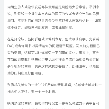
向陌生的人或论坛发送邮件最可能是风险最大的事情。举例来
说，别假设一个提供丰富内容的网页的作者会想充当你的免费
顾问。不要对你的问题是否会受到欢迎做太乐观的估计 -- 如果
你不确定，那就向别处发送，或者压根别发。
在选择论坛、新闻群组或邮件列表时，别太相信名字，先看看
FAQ 或者许可书以弄清楚你的问题是否切题。发文前先翻翻已
有的话题，这样可以让你感受一下那里的文化。事实上，事先
在新闻组或邮件列表的历史记录中搜索与你问题相关的关键词
是个极好的主意，也许这样就找到答案了。即使没有，也能帮
助你归纳出更好的问题。
别像机关枪似的一次"扫射"所有的帮助渠道，这就像大喊大叫一
样会使人不快。要一个一个地来。
搞清楚你的主题！最典型的错误之一是在某种致力于跨平台可