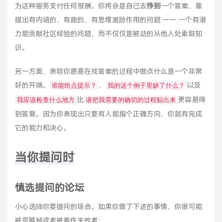
为这种服务支付任何报酬。你将会是自己去
挣到
一个答案，靠
提出有内涵的、有趣的、有思维激励作用的问题 —— 一个有潜
力能贡献社区经验的问题，而不仅仅是被动的从他人处索取知
识。
另一方面，表明你愿意在找答案的过程中做点什么是一个非常
好的开端。
、
以及
谁能给点提示？
我的这个例子里缺了什么？
比
更容易得
我应该检查什么地方
请把我需要的确切的过程贴出来
到答复。因为你表现出只要有人能指个正确方向，你就有完成
它的能力和决心。
当你提问时
慎选提问的论坛
小心选择你要提问的场合。如果你做了下述的事情，你很可能
被忽略掉或者被看作失败者：