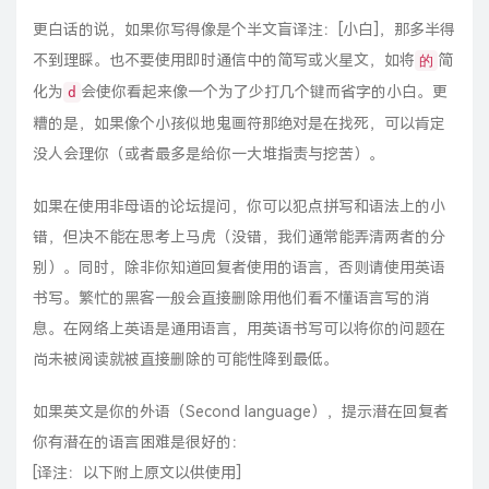
更白话的说，如果你写得像是个半文盲
译注：[小白
]，那多半得
不到理睬。也不要使用即时通信中的简写或
火星文
，如将
简
的
化为
会使你看起来像一个为了少打几个键而省字的小白。更
d
糟的是，如果像个小孩似地鬼画符那绝对是在找死，可以肯定
没人会理你（或者最多是给你一大堆指责与挖苦）。
如果在使用非母语的论坛提问，你可以犯点拼写和语法上的小
错，但决不能在思考上马虎（没错，我们通常能弄清两者的分
别）。同时，除非你知道回复者使用的语言，否则请使用英语
书写。繁忙的黑客一般会直接删除用他们看不懂语言写的消
息。在网络上英语是通用语言，用英语书写可以将你的问题在
尚未被阅读就被直接删除的可能性降到最低。
如果英文是你的外语（Second language），提示潜在回复者
你有潜在的语言困难是很好的：
[译注：以下附上原文以供使用]