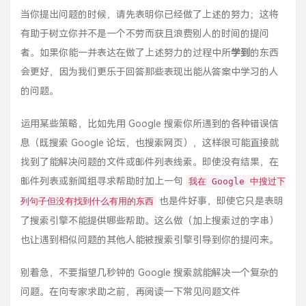
当你提出问题的时候，请先表明你已经做了上述的努力；这将
有助于树立你并不是一个不劳而获且浪费别人的时间的提问
者。如果你能一并表达在做了上述努力的过程中所
学到
的东西
会更好，因为我们更乐于回答那些表现出能从答案中学习的人
的问题。
运用某些策略，比如先用 Google 搜索你所遇到的各种错误信
息（既搜索
Google 论坛
，也搜索网页），这样很可能直接就
找到了能解决问题的文件或邮件列表线索。即使没有结果，在
邮件列表或新闻组寻求帮助时加上一句
我在 Google 中搜过下
也是件好事，即使它只是表明
列句子但没有找到什么有用的东西
了搜索引擎不能提供哪些帮助。这么做（加上搜索过的字串）
也让遇到相似问题的其他人能被搜索引擎引导到你的提问来。
别着急，不要指望几秒钟的 Google 搜索就能解决一个复杂的
问题。在向专家求助之前，再阅读一下常见问题文件