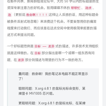
在邮件列表、新闻群组或论坛中，大约 50 字以内的标题是抓住
资深专家注意力的好机会。别用喋喋不休的
、
、
帮帮忙
跪求
（更别说
这样让人反感的话，用这种标题会
急
救命啊！！！！
被条件反射式地忽略）来浪费这个机会。不要妄想用你的痛苦
程度来打动我们，而应该是在这点空间中使用极简单扼要的描
述方式来提出问题。
一个好标题范例是
式的描述，许多技术支持组织
目标 —— 差异
就是这样做的。在
部分指出是哪一个或哪一组东西有问
目标
题，在
部分则描述与期望的行为不一致的地方。
差异
蠢问题：救命啊！我的笔记本电脑不能正常显示
了！
聪明问题：X.org 6.8.1 的鼠标光标会变形，某
牌显卡 MV1005 芯片组。
更聪明问题：X.org 6.8.1 的鼠标光标，在某牌