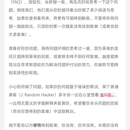
（FAQ）、放轻松、坐舒服一些，再花点时间思考一下这个问
题。相信我们，他们能从你的提问看出你做了多少阅读与思
考，如果你是有备而来，将更有可能得到解答。不要将所有问
题一股脑拋出，只因你的第一次搜索没有找到答案（或者找到
太多答案）。
准备好你的问题，再将问题仔细的思考过一遍，因为草率的发
问只能得到草率的回答，或者根本得不到任何答案。越是能表
现出在寻求帮助前你为解决问题所付出的努力，你越有可能得
到实质性的帮助。
小心别问错了问题。如果你的问题基于错误的假设，某个普通
黑客（J. Random Hacker）多半会一边在心里想着
，
蠢问题…
一边用无意义的字面解释来答复你，希望着你会从问题的回答
（而非你想得到的答案）中汲取教训。
绝不要自以为
够格
得到答案，你没有；你并没有。毕竟你没有