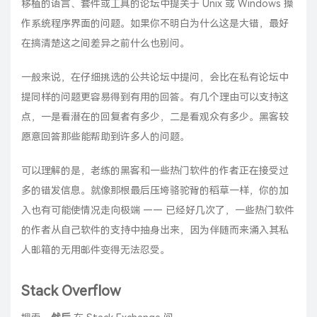
移植的语言、套件或工具的论坛中提关于 Unix 或 Windows 操
作系统程序界面的问题。如果你不明白为什么这是大错，最好
在搞清楚这之间差异之前什么也别问。
一般来说，在仔细挑选的公共论坛中提问，会比在私有论坛中
提同样的问题更容易得到有用的回答。有几个理由可以支持这
点，一是看潜在的回复者有多少，二是看观众有多少。黑客较
愿意回答那些能帮助到许多人的问题。
可以理解的是，老练的黑客和一些热门软件的作者正在接受过
多的错发信息。就像那根最后压垮骆驼背的稻草一样，你的加
入也有可能使情况走向极端 —— 已经好几次了，一些热门软件
的作者从自己软件的支持中抽身出来，因为伴随而来涌入其私
人邮箱的无用邮件变得无法忍受。
Stack Overflow