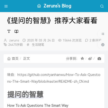
Zeruns's Blog
《提问的智慧》推荐大家看看
博
发
zeruns
2020 年 03 月 24 日
15644 次浏览
2 条评论
主：
布
分
24475字数
生活随笔
时
类：
间：
首页
正文
分享到：
转自：
https://github.com/ryanhanwu/How-To-Ask-Questio
ns-The-Smart-Way/blob/master/README-zh_CN.md
提问的智慧
How To Ask Questions The Smart Way