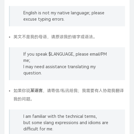
English is not my native language; please
excuse typing errors.
英文不是我的母语，请原谅我的错字或语法。
If you speak $LANGUAGE, please email/PM
me;
I may need assistance translating my
question.
如果你说
某语言
，请寄信/私讯给我；我需要有人协助我翻译
我的问题。
I am familiar with the technical terms,
but some slang expressions and idioms are
difficult for me.