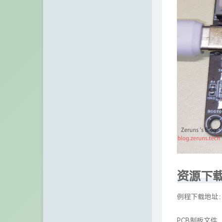
GitHub
冰微未来
访客
大西瓜博客
留言板
kali博客
关于
极一's Blog
青山小站
TigerRoot
VPS之家
张宁网
Chuanrui の 初见之旅
资源下
Dragon Add
例程下载地址
不欠
PCB制板文件（