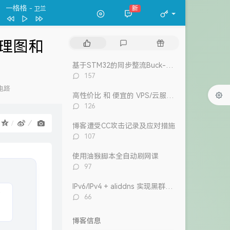
一格格
新
- 卫兰
春夏秋冬
张国荣
一格格
卫兰
原理图和
热
最
随
万水千山纵横
关正杰
门
新
机
文
评
文
基于STM32的同步整流Buck-Boost数字电源 开源
我的宣言
周柏豪
章
论
章
评
157
狮子山下
罗文
论
电路
数：
高性价比 和 便宜的 VPS/云服务器 推荐 2026/1/12更新
风继续吹 (Live)
张国荣
评
126
Dear Leslie
古巨基
论
：
数：
博客遭受CC攻击记录及应对措施
告白 (V.O. Version)
吴雨霏 / 周柏豪
评
107
论
我们万岁
数：
使用油猴脚本全自动刷网课
陈奕迅 / eason and the duo band
目前
洪卓立
评
97
论
数：
IPv6/IPv4 + aliddns 实现黑群晖外网控制和访问
评
66
论
数：
博客信息