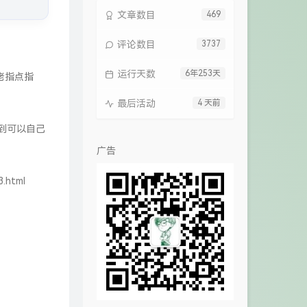
文章数目
469
评论数目
3737
运行天数
6年253天
佬指点指
最后活动
4 天前
用到可以自己
广告
3.html