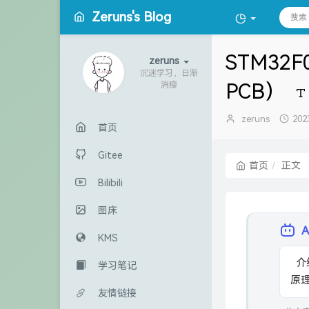
Zeruns's Blog
STM3
zeruns
沉迷学习，日渐
PCB）
消瘦
博
发
zeruns
202
首页
主：
布
时
Gitee
间
首页
正文
Bilibili
图床
KMS
  介绍了基于STM32F030C8T6的最小系统板设计与流水灯实现，开源了
学习笔记
原
友情链接