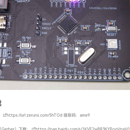
载
：
https://url.zeruns.com/5hTOd
提取码：ame9
Gerber）下载：
https://pan.baidu.com/s/1KVE2wBR3KYPoqVpxH1