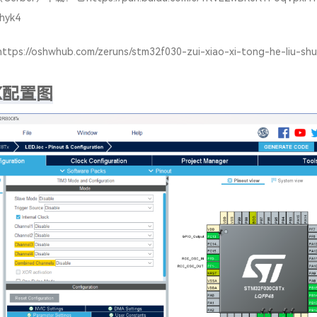
yk4
https://oshwhub.com/zeruns/stm32f030-zui-xiao-xi-tong-he-liu-shu
MX配置图