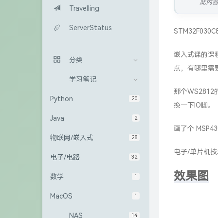
此内
Travelling
ServerStatus
STM32
F03
嵌入式
课的课
分类
点，有哪里需
学习笔记
那个WS281
Python
20
换一下IO脚。
Java
2
画了个 MSP4
物联网/嵌入式
28
电子/单片机
电子/电路
32
效果图
数学
1
MacOS
1
NAS
14