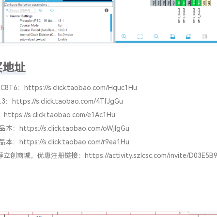
买地址
0C8T6：
https://s.click.taobao.com/Hquc1Hu
.3：
https://s.click.taobao.com/4TfJgGu
2：
https://s.click.taobao.com/e1Ac1Hu
样品本：
https://s.click.taobao.com/oWjIgGu
样品本：
https://s.click.taobao.com/r9ea1Hu
荐立创商城，优惠注册链接：
https://activity.szlcsc.com/invite/D03E