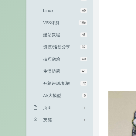
Linux
65
VPS评测
106
建站教程
43
资源/活动分享
39
技巧杂烩
60
生活随笔
41
开箱评测/拆解
72
AI/大模型
5
页面
归档栏
友链
友情链接
Sanakeyの小站