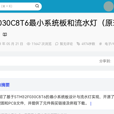
1
2
2F030C8T6最小系统板和流水灯（
3
4
5
分
3 年 05 月 21 日
11647 次浏览
暂无评论
4974字数
电子/
类：
6
7
：
分享到
8
9
10
AI摘要
理图和PCB文件，并提供了元件购买链接及例程下载。