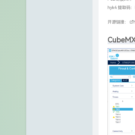
诺仙の客栈
hyk4
提取码：h
Zeruns's Blog-英文站
开源链接：
博友圈
Cube
阿小州博客
Xuan's blog
eeClub-电子工程师社区
IP归属地查询站/API