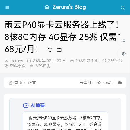
Zeruns's Blog
雨云P40显卡云服务器上线了！
8核8G内存 4G显存 25兆 仅需1
68元/月！
博
发
zeruns
2024 年 02 月 20 日
10921 次浏览
2 条评论
主：
布
分
5804字数
VPS评测
时
类：
间：
首页
正文
分享到：
AI摘要
  雨云推出P40显卡云服务器，8核8G内存、
4G显存、25兆带宽，仅168元/月，适合游