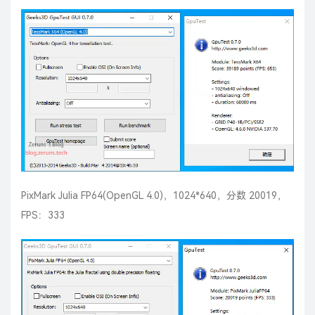
PixMark Julia FP64(OpenGL 4.0)，1024*640，分数 20019，
FPS：333