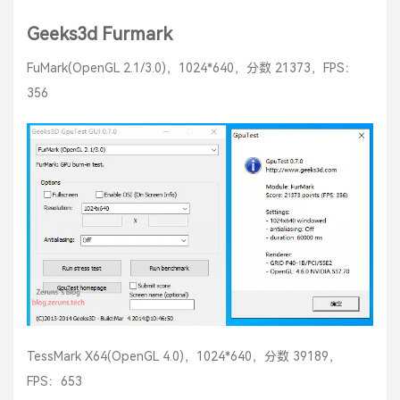
Geeks3d Furmark
FuMark(OpenGL 2.1/3.0)，1024*640，分数 21373，FPS：
356
TessMark X64(OpenGL 4.0)，1024*640，分数 39189，
FPS：653