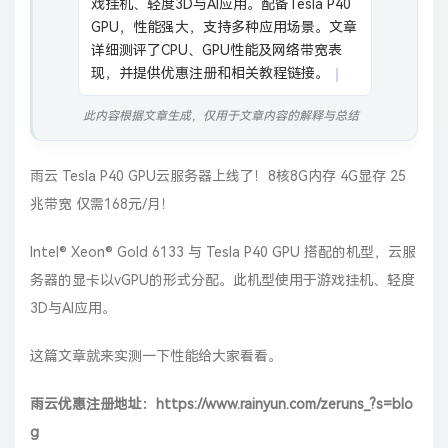
戏挂机、轻度3D与AI应用。配备Tesla P40 
GPU，性能强大，支持多种应用场景。文章
详细测评了CPU、GPU性能及网络带宽表
现，并提供优惠注册和相关教程链接。
此内容根据文章生成，仅用于文章内容的解释与总结
雨云
Tesla
P40
GPU云服务器上线了！8核8G内存 4G显存 25
兆带宽 仅需168元/月！
Intel®️ Xeon®️ Gold 6133 与 Tesla P40
GPU
搭配的机型，
云服
务器
的显卡以
vGPU
的形式分配。此机型使用于游戏挂机、轻度
3D与AI应用。
这篇文章就来实测一下性能给大家看看。
雨云优惠注册地址：
https://www.rainyun.com/zeruns_?s=blo
g