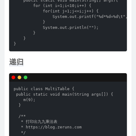
    public static void main(String[] args){

        for (int i=1;i<10;i++) {

            for(int j=1;j<=i;j++) {

                System.out.printf("%d*%d=%d\t",j,i,
            }

            System.out.println("");

        }

    }

}
递归
public class MultiTable {

 public static void main(String args[]) { 

    m(9); 

  } 

  /** 

   * 打印出九九乘法表 

   * https://blog.zeruns.com

   */
