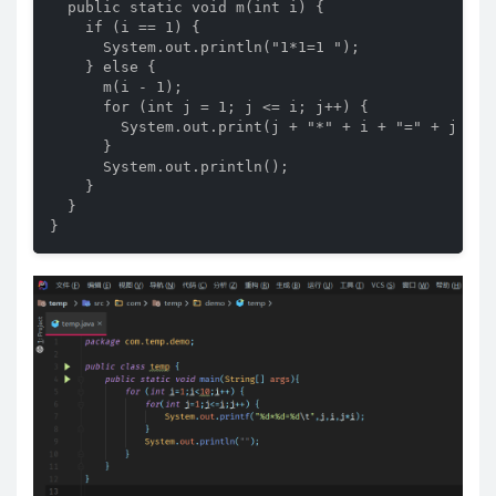
  public static void m(int i) { 

    if (i == 1) { 

      System.out.println("1*1=1 "); 

    } else { 

      m(i - 1); 

      for (int j = 1; j <= i; j++) { 

        System.out.print(j + "*" + i + "=" + j * i 
      } 

      System.out.println(); 

    } 

  }  

}