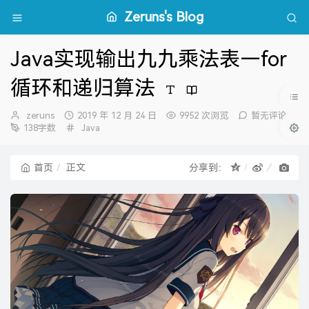
Zeruns's Blog
Java实现输出九九乘法表—for
循环和递归算法
博
发
zeruns
2019 年 12 月 24 日
9952 次浏览
暂无评论
主：
布
分
138字数
Java
时
类：
间：
首页
正文
分享到：