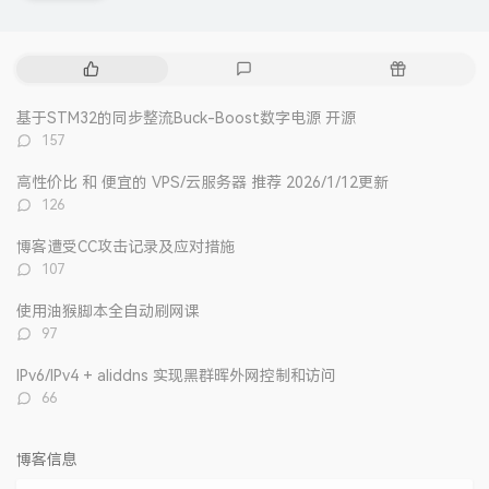
热
最
随
门
新
机
文
评
文
基于STM32的同步整流Buck-Boost数字电源 开源
章
论
章
评
157
论
数：
高性价比 和 便宜的 VPS/云服务器 推荐 2026/1/12更新
评
126
论
数：
博客遭受CC攻击记录及应对措施
评
107
论
数：
使用油猴脚本全自动刷网课
评
97
论
数：
IPv6/IPv4 + aliddns 实现黑群晖外网控制和访问
评
66
论
数：
博客信息