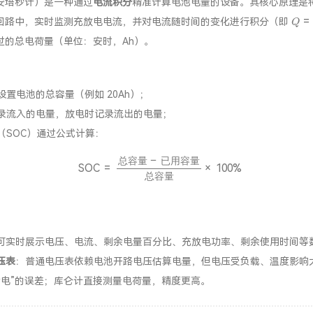
安培秒计）是一种通过
电流积分
精准计算电池电量的设备。其核心原理是
Q
=
∫
i
回路中，实时监测充放电电流，并对电流随时间的变化进行积分（即
过的总电荷量（单位：安时，Ah）。
设置电池的总容量（例如 20Ah）；
录流入的电量，放电时记录流出的电量；
（SOC）通过公式计算：
SOC
=
总容量
−
已用容量
总容量
×
100
%
总
容
量
已
用
容
量
总
容
量
可实时展示电压、电流、剩余电量百分比、充放电功率、剩余使用时间等
压表
：普通电压表依赖电池开路电压估算电量，但电压受负载、温度影响
亏电”的误差；库仑计直接测量电荷量，精度更高。