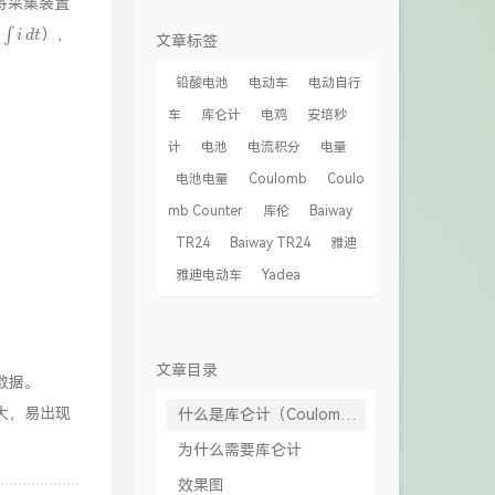
将采集装置
d
t
），
文章标签
铅酸电池
电动车
电动自行
车
库仑计
电鸡
安培秒
计
电池
电流积分
电量
电池电量
Coulomb
Coulo
mb Counter
库伦
Baiway
TR24
Baiway TR24
雅迪
雅迪电动车
Yadea
文章目录
数据。
大，易出现
什么是库仑计（Coulomb Counter）
为什么需要库仑计
效果图