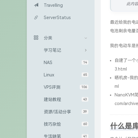
此内
Travelling
ServerStatus
最近给我的电
电池剩余电量
分类
我的电动车是雅
学习笔记
自建了一个
NAS
14
3.html
Linux
65
晒机房-我
ml
VPS评测
106
NanoKV
建站教程
43
com/archive
资源/活动分享
39
技巧杂烩
60
什么是库仑
生活随笔
41