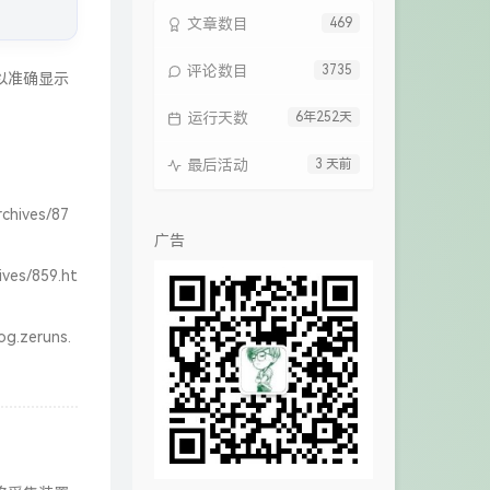
文章数目
469
评论数目
3735
以准确显示
运行天数
6年252天
最后活动
3 天前
rchives/87
广告
ives/859.ht
og.zeruns.