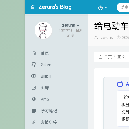
Zeruns's Blog
给电动车
zeruns
沉迷学习，日渐
消瘦
博
发
zeruns
202
主：
布
时
间
首页
首页
正文
Gitee
Bilibili
图床
  给电动自行车加装库仑计，记录安装过程与使用效果。库仑计通过电流
KMS
积
学习笔记
提
步
友情链接