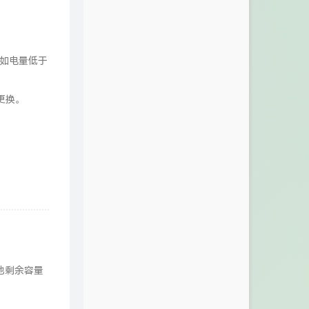
如电量低于
更换。
；
。
池剩余容量