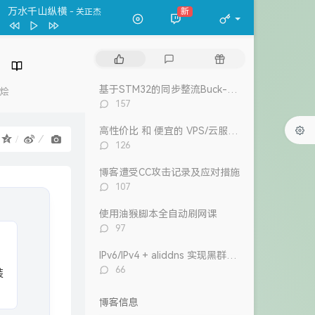
我的宣言
新
- 周柏豪
万水千山纵横
关正杰
我的宣言
周柏豪
热
最
随
狮子山下
罗文
门
新
机
文
评
文
风继续吹 (Live)
张国荣
基于STM32的同步整流Buck-Boost数字电源 开源
烩
章
论
章
评
157
Dear Leslie
古巨基
论
数：
告白 (V.O. Version)
吴雨霏 / 周柏豪
高性价比 和 便宜的 VPS/云服务器 推荐 2026/1/12更新
：
评
126
我们万岁
论
数：
陈奕迅 / eason and the duo band
博客遭受CC攻击记录及应对措施
目前
洪卓立
评
107
论
数：
使用油猴脚本全自动刷网课
评
97
论
数：
，
IPv6/IPv4 + aliddns 实现黑群晖外网控制和访问
评
66
装
论
数：
博客信息