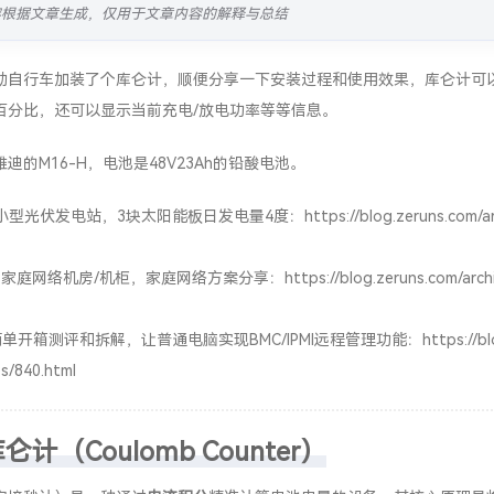
容根据文章生成，仅用于文章内容的解释与总结
动自行车加装了个库仑计，顺便分享一下安装过程和使用效果，库仑计可
百分比，还可以显示当前充电/放电功率等等信息。
迪的M16-H，电池是48V23Ah的铅酸电池。
小型光伏发电站，3块太阳能板日发电量4度：
https://blog.zeruns.com/a
的家庭网络机房/机柜，家庭网络方案分享：
https://blog.zeruns.com/arch
M简单开箱测评和拆解，让普通电脑实现BMC/IPMI远程管理功能：
https://bl
s/840.html
计（Coulomb Counter）