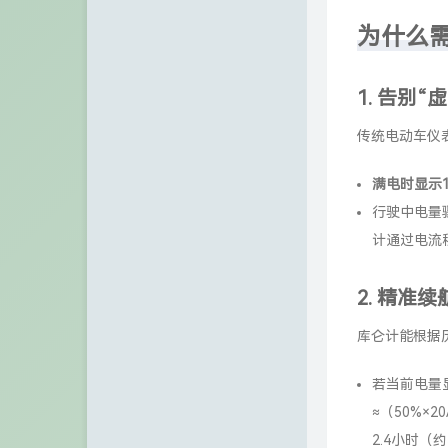
VPS之家
为什么
张宁网
1.
告别“虚
Chuanrui の 初见之旅
传统电动车仪
Dragon Add
满电时显示1
不欠
行驶中电量
诺仙の客栈
计通过电流
Zeruns's Blog-英文站
2.
精准续
博友圈
库仑计能根据
阿小州博客
若当前电量显
Xuan's blog
≈（50%×20
eeClub-电子工程师社区
2.4小时