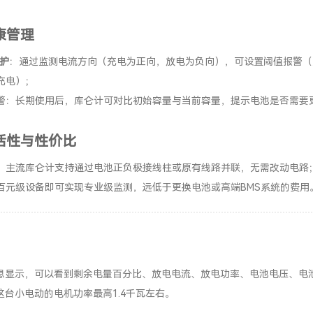
康管理
保护
：通过监测电流方向（充电为正向，放电为负向），可设置阈值报警（
充电）；
警：长期使用后，库仑计可对比初始容量与当前容量，提示电池是否需要
活性与性价比
：主流库仑计支持通过电池正负极接线柱或原有线路并联，无需改动电路
百元级设备即可实现专业级监测，远低于更换电池或高端BMS系统的费用
息显示，可以看到剩余电量百分比、放电电流、放电功率、电池电压、电
这台小电动的电机功率最高1.4千瓦左右。