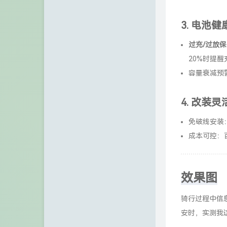
IP归属地查询站/API
3.
电池健
过充/过放
20%时提醒
容量衰减预
4.
改装灵
免破线安装
成本可控：
效果图
骑行过程中信
安时，实测我