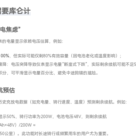
需要库仑计
电焦虑”
表的电量显示依赖电压估算，例如：
00%
，但实际可能仅剩80%有效容量（因电池老化或温度影响）；
骤降：电压突降导致仪表显示电量“断崖式下跌”，实际剩余续航可能不足
积分，可平滑显示电量百分比，避免中途抛锚的尴尬。
航预估
历史充放电数据（如充电量、骑行速度、温度）预测剩余续航。例如：
示50%，骑行功率为200W，电池电压48V，则剩余续航
Ah×48V）/200W ≈
（约50公里）。此功能对长途骑行或频繁用车的用户尤为重要。