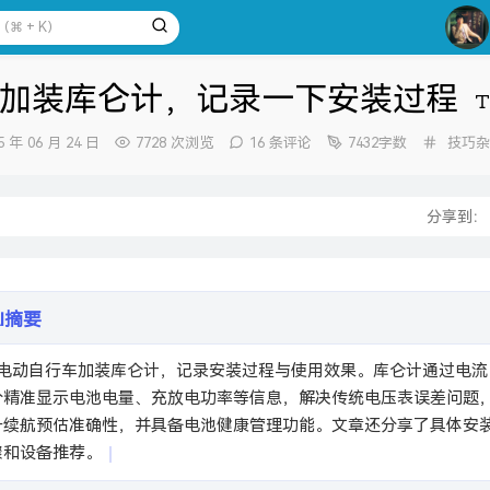
3
4
加装库仑计，记录一下安装过程
5
6
分
5 年 06 月 24 日
7728 次浏览
16 条评论
7432字数
技巧杂
类：
7
：
8
分享到
9
10
AI摘要
分精准显示电池电量、充放电功率等信息，解决传统电压表误差问题
升续航预估准确性，并具备电池健康管理功能。文章还分享了具体安
骤和设备推荐。