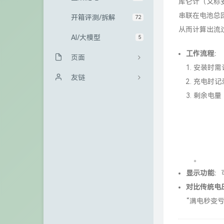
库仑计（又称
串联在电池总
开箱评测/拆解
72
从而计算出流
AI/大模型
5
工作流程
：
页面
安装时需
归档栏
友链
充电时记
剩余电量
友情链接
Sanakeyの小站
GitHub
冰微未来
访客
大西瓜博客
留言板
kali博客
。
显示功能
：
关于
极一's Blog
对比传统电
青山小站
“满电秒变
TigerRoot