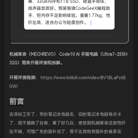
幕、32GB内存和1TB SSD，键盘手感佳，
扬声器音质好。预装智谱CodeGeeX编程助
手，但内存不足影响体验。重量1.77kg，性
价比高，适合办公与轻度创作。
此内容根据文章生成，仅用于文章内容的解释与总结
机械革命（MECHREVO） Code10 AI 手提电脑（Ultra7-255H
32G）简单开箱评测和拆解。
开箱评测视频：
https://www.bilibili.com/video/BV1BLaPz6E
GW/
前言
去深圳工作了，带的笔记本电脑去，旧的笔记本电脑有点卡
了，就干脆换了台新，看了好几台，感觉就机械革命这款性价
比不错，可惜广东的国补没了，等于比其他有国补的省多花