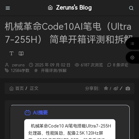
Zeruns's Blog
机械革命Code10AI笔电（Ultra
7-255H） 简单开箱评测和拆解
博
发
zeruns
2025 年 09 月 02 日
6187 次浏览
8 条评论
主：
布
分
12584字数
开箱评测/拆解
时
类：
间：
首页
正文
分享到：
AI摘要
  机械革命Code10 AI笔电搭载Ultra7-255H
处理器，性能强劲，配备2.5K 120Hz屏