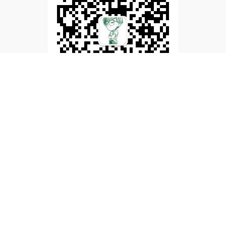
文章标签
博客
学生
VPS
服务器
微信
zeruns
优惠
云
问题
blog
https
路由器
tech
摄影
archives
游戏
荣耀
WiFi6
手机
屏幕
pro
Mate 40
Mate 40 Pro
mate
麒
麟9000
麒麟