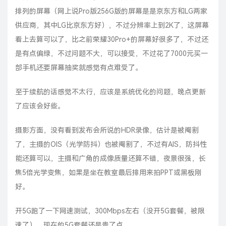
排列的屏幕（网上说Pro版256G版的屏幕是是京东方和LG两家
供应商，其中LG比京东方好），不过分辨率上到2K了，这屏幕
看上去算可以了，比之前荣耀30Pro+的屏幕好很多了，不过还
是有点偏绿，不过问题不大，可以接受，不过花了7000元买一
部手机还要屏幕抽奖就感觉有点难受了。
至于续航的话感觉不太行，应该是系统优化的问题，晚点更新
了应该会好些。
摄影方面，没有看到发布会所说的HDR录像，估计是被阉割
了，主摄的OIS（光学防抖）也被阉割了，不过有AIS，防抖性
能还算可以，主摄和广角的成像质量还算不错，夜景很强，长
焦5倍光学变焦，如果是坐在教室最后排用来拍PPT或黑板刚
好。
开5G跑了一下网速测试，300Mbps左右（没开5G套餐，被限
速了），现在的5G套餐还是贵了点。