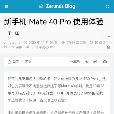
Zeruns's Blog
新手机 Mate 40 Pro 使用体验
博
发
zeruns
2020 年 11 月 04 日
17669 次浏览
10 条评论
主：
布
分
1691字数
开箱评测/拆解
时
类：
间：
首页
正文
分享到：
我买的是亮黑色 8+256G版，我之前选择的是
荣耀30 Pro+
，但
对它的屏幕很不满意就选择退了等Mate 40系列。我是10月26
号再天猫抢到付了100元订金，11月1号凌晨付了6899的尾款，
早上发货顺丰快递，当天晚上收到货。
用起来总体还是挺满意的，不过就是运气有点差抽到了周冬雨