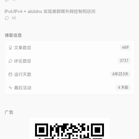
论
数：
IPv6/IPv4 + aliddns 实现黑群晖外网控制和访问
评
66
论
数：
博客信息
文章数目
469
评论数目
3737
运行天数
6年253天
最后活动
4 天前
广告