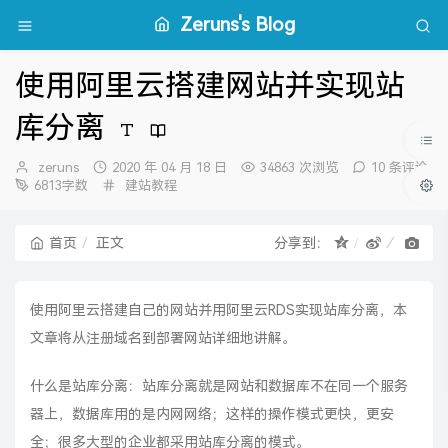
Zeruns's Blog
使用阿里云搭建网站并实现站
库分离
博
发
zeruns
2020 年 04 月 18 日
34863 次浏览
10 条评论
主：
布
分
6813字数
建站教程
时
类：
间：
首页
正文
分享到：
使用阿里云搭建自己的网站并用阿里云RDS实现站库分离，本
文章将从注册域名到部署网站详细地讲解。
什么是站库分离：站库分离就是网站和数据库不在同一个服务
器上，数据库用的是内网网络；这样的操作模式更快，更安
全；很多大型的企业都采用站库分离的模式。