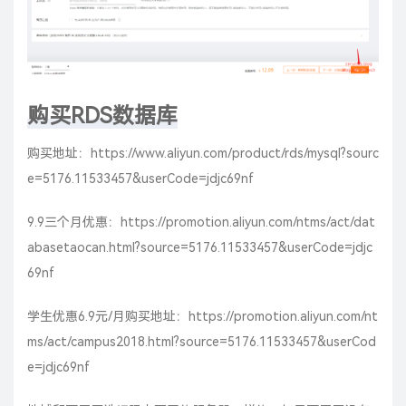
购买RDS数据库
购买地址：
https://www.aliyun.com/product/rds/mysql?sourc
e=5176.11533457&userCode=jdjc69nf
9.9三个月优惠：
https://promotion.aliyun.com/ntms/act/dat
abasetaocan.html?source=5176.11533457&userCode=jdjc
69nf
学生优惠6.9元/月购买地址：
https://promotion.aliyun.com/nt
ms/act/campus2018.html?source=5176.11533457&userCod
e=jdjc69nf