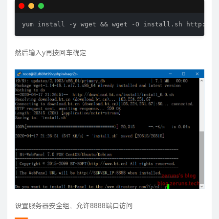
yum install -y wget && wget -O install.sh http://d
然后输入y再按回车确定
设置服务器安全组，允许8888端口访问