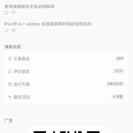
数：
使用油猴脚本全自动刷网课
评
97
论
数：
IPv6/IPv4 + aliddns 实现黑群晖外网控制和访问
评
66
论
数：
博客信息
文章数目
469
评论数目
3737
运行天数
6年254天
最后活动
4 天前
广告