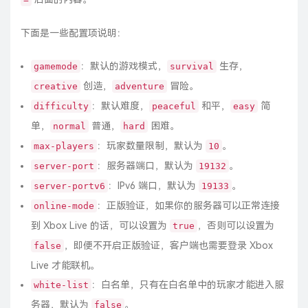
下面是一些配置项说明：
：默认的游戏模式，
生存，
gamemode
survival
创造，
冒险。
creative
adventure
：默认难度，
和平，
简
difficulty
peaceful
easy
单，
普通，
困难。
normal
hard
：玩家数量限制，默认为
。
max-players
10
：服务器端口，默认为
。
server-port
19132
：IPv6 端口，默认为
。
server-portv6
19133
：正版验证，如果你的服务器可以正常连接
online-mode
到 Xbox Live 的话，可以设置为
，否则可以设置为
true
，即便不开启正版验证，客户端也需要登录 Xbox
false
Live 才能联机。
：白名单，只有在白名单中的玩家才能进入服
white-list
务器，默认为
。
false