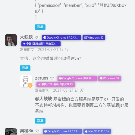
{ "permission": "member", "xuid": "其他玩家Xbox
ID" }
]
回复
大缺缺
Google Chrome 89.0.4389.90
Windows 10
中国 四川 成都 (青白江)电信 电信 CN AS
发布时间：2021-03-21 17:17
大佬，这个用树莓派可以搭建吗？
回复
zeruns
Google Chrome 78.0.3904.108
Windows 10
中国 广东 佛山 电信 CN AS
发布时间：2021-03-21 21:07
@大缺缺
基岩版的官方服务端是基于c++开发的，
不支持ARM架构，你需要找到第三方的基岩版jar服
务端
回复
奥秘Sir
Google Chrome 84.0.4147.135
Mac OS X 10.15.6