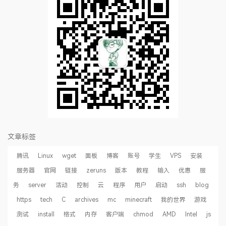
文章标签
腾讯
Linux
wget
面板
博客
账号
学生
VPS
安装
服务器
官网
链接
zeruns
版本
教程
输入
优惠
服
务
server
活动
控制
云
程序
用户
启动
ssh
blog
https
tech
C
archives
mc
minecraft
我的世界
游戏
测试
install
格式
内存
客户端
chmod
AMD
Intel
js