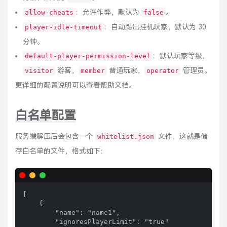
：允许作弊，默认为
。
allow-cheats
false
：自动踢出挂机玩家，默认为 30
player-idle-timeout
分钟。
：默认玩家等级，
default-player-permission-level
游客，
普通玩家，
管理员。
visitor
member
operator
更详细的配置说明可以查看帮助文档。
白名单配置
服务端解压后会包含一个
文件，这就是储
whitelist.json
存白名单的文件，格式如下：
[

    {

        "name": "name1",

        "ignoresPlayerLimit": "true"
