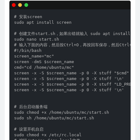
# 安装screen

sudo apt install screen

# 创建文件start.sh，如果出错就输入 sudo apt install na
sudo nano start.sh

# 输入下面的内容，然后按Ctrl+O，再按回车保存，然后Ctrl+X推
#!/bin/bash

screen_name="mc"

screen -dmS $screen_name

cmd="cd /home/ubuntu/mc"

screen -x -S $screen_name -p 0 -X stuff "$cmd"

screen -x -S $screen_name -p 0 -X stuff '\n'

screen -x -S $screen_name -p 0 -X stuff "LD_PRELOAD
screen -x -S $screen_name -p 0 -X stuff '\n'

# 后台启动服务端

sudo chmod +x /home/ubuntu/mc/start.sh

sudo sh /home/ubuntu/mc/start.sh

# 设置开机自启

sudo chmod +x /etc/rc.local
