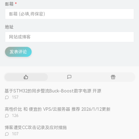
邮箱
*
地址
发表评论
热
最
随
门
新
机
文
评
文
基于STM32的同步整流Buck-Boost数字电源 开源
章
论
章
评
157
论
数：
高性价比 和 便宜的 VPS/云服务器 推荐 2026/1/12更新
评
126
论
数：
博客遭受CC攻击记录及应对措施
评
107
论