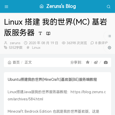
Zeruns's Blog
Linux 搭建 我的世界(MC) 基岩
版服务器
博
发
zeruns
2020 年 08 月 19 日
36398 次浏览
8 条评论
主：
布
分
5352字数
Linux
时
类：
间：
首页
正文
分享到：
Ubuntu搭建我的世界(MineCraft)基岩版(BE)服务端教程
Linux搭建Java版我的世界服务器教程：
https://blog.zeruns.c
om/archives/584.html
Minecraft Bedrock Edition 也就是我的世界基岩版，这是