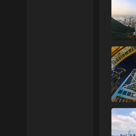
IP归属地查询站/API
太
中