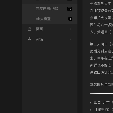
坐缆车到太平
开箱评测/拆解
72
在山顶观景台
点半拍完夜景
AI/大模型
5
西兰花八十多
页面
人、黄道益..
归档栏
友链
第二天周日（2
友情链接
Sanakeyの小站
房后分别去逛
北，中午在旺
GitHub
冰微未来
新鲜也不好吃
访客
大西瓜博客
高铁回深圳北
留言板
kali博客
本文图片全部
关于
极一's Blog
青山小站
海口-北京
TigerRoot
【随手拍】2