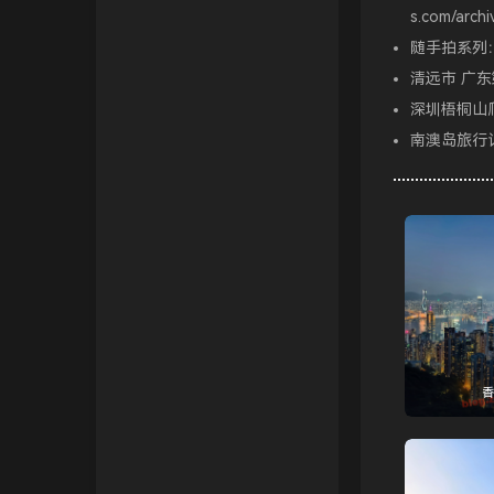
s.com/archi
VPS之家
随手拍系列
张宁网
清远市 广
深圳梧桐山
Chuanrui の 初见之旅
南澳岛旅行
Dragon Add
不欠
诺仙の客栈
Zeruns's Blog-英文站
博友圈
阿小州博客
香
Xuan's blog
eeClub-电子工程师社区