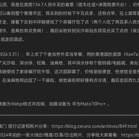
山顶，我是在美团134.7人民币买的套票（缆车往返+凌霄阁摩天台），价
可以看到整个香港市区，我去到的时候下午五点多，还有点早，在上面等
才走，接着下去到中环随便找了个茶餐厅吃了点（两个人吃了两百多人民
港币，是真的有点贵啊），最后坐地铁到尖沙咀站去屈臣氏买了点药（保
.）就走回酒店。
026.5.31），早上点了个麦当劳外卖当早餐，用的香港版的美团（KeeT
了尖沙咀、深水埗、旺角、油麻地，其中深水埗有个数码城/电脑城，类似
角随便找了家茶餐厅吃午饭，这次就踩雷了，价格是挺便宜，但感觉全是
，在油麻地那边逛了一下庙街，感觉庙街那好像有点冷清，最后走回西九
。
转换为Webp格式并压缩，拍摄设备为
华为Mate70Pro+
。
-澳门 旅行记录和照片分享：
https://blog.zeruns.com/archives/849.html
024年拍的一些火烧云/晚霞/日落/日出照片，分享给大家看看：
https://