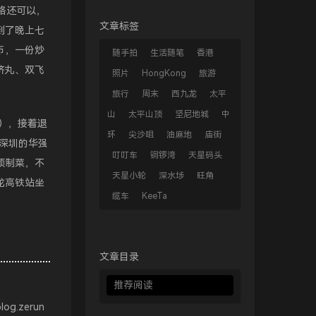
格还可以，
文章标签
到了晚上七
币，一份炒
随手拍
生活随笔
香港
济丸、双飞
照片
HongKong
旅游
旅行
周末
西九龙
太平
山
太平山顶
坚尼地城
中
a），接着退
环
尖沙咀
油麻地
庙街
深圳的华强
叮叮车
铜锣湾
天星码头
预制菜，不
天星小轮
深水埗
旺角
龙高铁站坐
缆车
KeeTa
文章目录
推荐阅读
blog.zerun