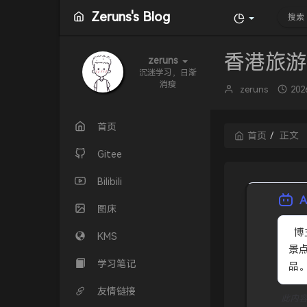
Zeruns's Blog
香港旅游
zeruns
沉迷学习，日渐
消瘦
博
发
zeruns
202
主：
布
时
间
首页
首页
正文
Gitee
Bilibili
图床
  博主记录周末香港两日游：高铁往返深圳，打卡维港、太平山顶夜景等
KMS
景
学习笔记
品
友情链接
此内