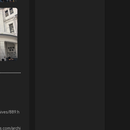
hives/889.h
s.com/archi