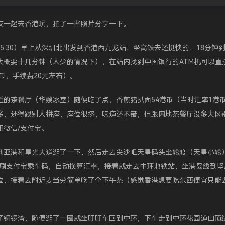
友一起去香港玩，拍了一些照片分享一下。
6.5.30）早上从深圳北出发到香港西九龙站，坐高铁去还挺快的，18分钟
大概要十几分钟（人少的情况下），在站内找到中国银行的ATM机可以直
港币，手续费20元左右）。
的茶餐厅（华嫂冰室）随便吃了点，香煎猪扒面54港币（当时汇率1港币=
多，还得跟别人拼座，座位很挤，味道还不错，但跟内地茶餐厅没多大区
用微信/支付宝。
利亚港和星光大道逛了一下，然后走去尖沙咀天星码头坐轮渡（天星小轮
可以刷支付宝乘车码，自动换算汇率，接着就走去中环地铁站，坐港岛线到
位，接着去附近麦当劳简单吃了个下午茶（感觉香港想要吃东西便宜只能
了铜锣湾，随便逛了一圈就坐叮叮车回到中环，下车走到中环花园道山顶