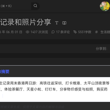
3
4
记录和照片分享
5
6
分
6 年 06 月 01 日
1437 次浏览
17 条评论
5551字数
生活随
7
类：
8
：
分享到
9
10
AI摘要
点，体验茶餐厅、天星小轮、叮叮车，分享物价感受与拍照，购买药
。
容根据文章生成，仅用于文章内容的解释与总结