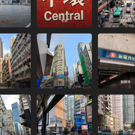
中环
坚尼地城
铜锣湾