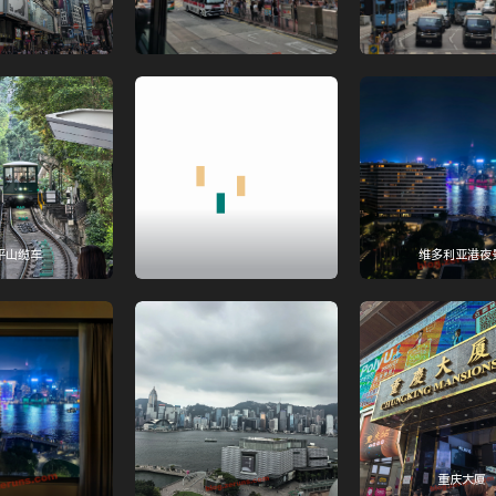
平山缆车
维多利亚港夜
重庆大厦