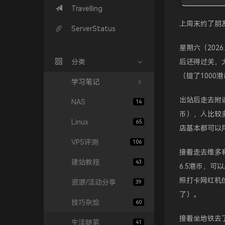
Travelling
上周末约了朋
ServerStatus
星期六（202
分类
后还得过关，
（提了1000
学习笔记
出站后走去附近
NAS
14
币），人比较
Linux
65
店基本都可以
VPS评测
106
接着走去维多
建站教程
43
6.5港币，
照打卡网红机
资源/活动分享
39
了）。
技巧杂烩
60
接着坐地铁去
生活随笔
41