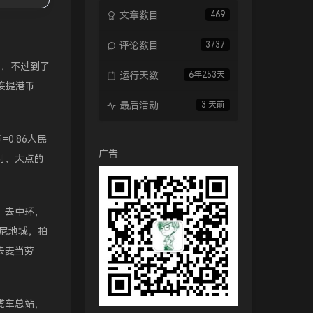
文章数目
469
评论数目
3737
到，不过到了
运行天数
6年253天
接提港币
最后活动
3 天前
0.86人民
广告
别，大点的
）去中环，
坚尼地城，拍
去麦当劳
缆车总站，