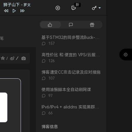
狮子山下
新
- 罗文
万水千山纵横
关正杰
我的宣言
周柏豪
热
最
随
狮子山下
罗文
门
新
机
风继续吹 (Live)
张国荣
文
评
文
基于STM32的同步整流Buck-Boost数字电源 开源
笔
章
论
章
Dear Leslie
古巨基
评
157
论
告白 (V.O. Version)
吴雨霏 / 周柏豪
数：
高性价比 和 便宜的 VPS/云服务器 推荐 2026/1/12更新
：
评
我们万岁
126
论
陈奕迅 / eason and the duo band
目前
洪卓立
数：
博客遭受CC攻击记录及应对措施
评
107
论
数：
使用油猴脚本全自动刷网课
评
97
论
数：
IPv6/IPv4 + aliddns 实现黑群晖外网控制和访问
评
66
论
数：
博客信息