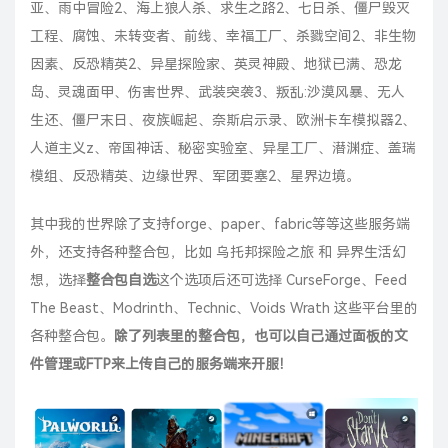
亚、雨中冒险2、海上狼人杀、求生之路2、七日杀、僵尸毁灭
工程、腐蚀、未转变者、前线、幸福工厂、杀戮空间2、非生物
因素、反恐精英2、异星探险家、英灵神殿、地狱已满、恐龙
岛、灵魂面甲、伤害世界、武装突袭3、叛乱:沙漠风暴、无人
生还、僵尸末日、夜族崛起、奈斯启示录、欧洲卡车模拟器2、
人道主义z、帝国神话、秘密实验室、异星工厂、潜渊症、盖瑞
模组、反恐精英、边缘世界、军团要塞2、星界边境。
其中我的世界除了支持forge、paper、fabric等等这些服务端
外，还支持各种整合包，比如 乌托邦探险之旅 和 异界生活幻
想，选择
整合包自选
这个选项后还可选择 CurseForge、Feed
The Beast、Modrinth、Technic、Voids Wrath 这些平台里的
各种整合包。
除了列表里的整合包，也可以自己通过面板的文
件管理或FTP来上传自己的服务端来开服！