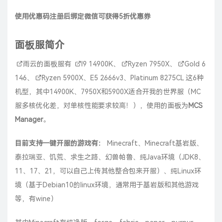
使用优惠码注册后绑定微信可获得5折优惠券
面板服简介
雨云
的面板服有
I9 14900K
、
Ryzen 7950X
、
Gold 6
146
、
Ryzen 5900X
、E5 2666v3、Platinum 8275CL 这6种
机型，其中14900K、7950X和5900X适合开
我的世界
服（MC
服多核优化差，对单核性能要求较高！），使用的面板为
MCS
Manager
。
目前支持一键开服的游戏有：
Minecraft、Minecraft基岩版、
泰拉瑞亚、饥荒、求生之路、幻兽帕鲁、纯Java环境（JDK8、
11、17、21，可以自己上传其他整合包来开服）、纯Linux环
境（基于Debian10的linux环境，通常用于基岩版和其他游戏
等，有wine）