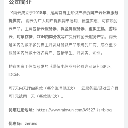
公司简介
雨云
成立于
2018年
，是具有自主知识产权的
国产云计算服务
提供商
。 雨云为广大用户提供简单易用、便宜实惠、可信赖的
云产品。主营包括
云服务器、裸金属服务器、虚拟主机、游戏
云、对象存储、CDN内容分发
等广受好评的云服务产品。雨云
是国内为数不多的自主开发财务及产品系统的厂商，成立至今
服务国内外数十万名客户，包括学生、开发者、企业。
持有国家工信部颁发的《增值电信业务经营许可证》ISP证、
IDC证。
可7天内无理由退款（每个账号限3次），云服务器/游戏云产品
可1元试用一天（每款限1次）。
优惠注册地址：
https://www.rainyun.com/A9527_?s=blog
优惠码：zeruns