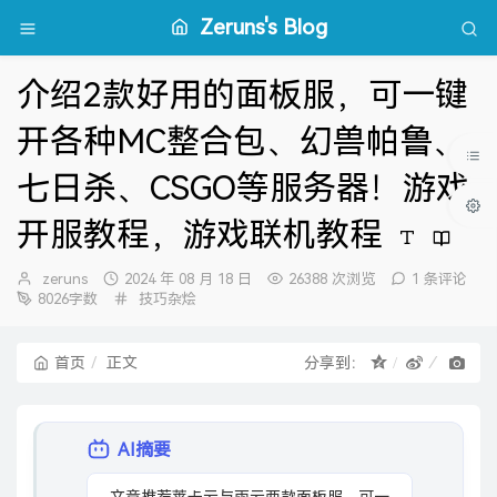
Zeruns's Blog
介绍2款好用的面板服，可一键
开各种MC整合包、幻兽帕鲁、
七日杀、CSGO等服务器！游戏
开服教程，游戏联机教程
博
发
zeruns
2024 年 08 月 18 日
26388 次浏览
1 条评论
主：
布
分
8026字数
技巧杂烩
时
类：
间：
首页
正文
分享到：
AI摘要