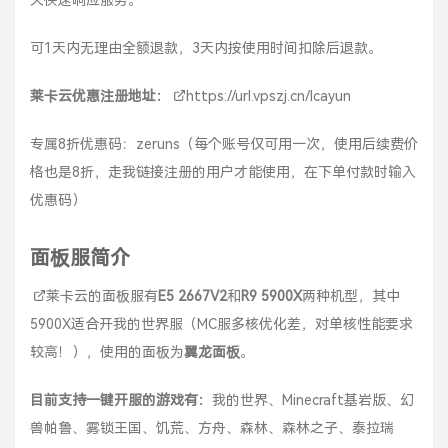
天快速响应服务。
可1天内无理由全额退款，3天内按使用时间扣除后退款。
莱卡云优惠注册地址：
https://url.vpszj.cn/lcayun
专属8折优惠码：zeruns（每个账号仅可用一次，使用后续费价
格也是8折，走我链接注册的用户才能使用，在下单付款时输入
优惠码）
面板服简介
莱卡云
的面板服有
E5 2667V2
和
R9 5900X
两种机型，其中
5900X适合开
我的世界
服（MC服多核优化差，对单核性能要求
较高！），使用的面板为
翼龙面板
。
目前支持一键开服的游戏有：
我的世界、Minecraft基岩版、幻
兽帕鲁、雾锁王国、饥荒、方舟、森林、森林之子、泰拉瑞