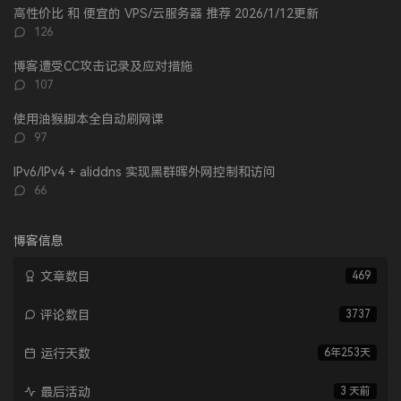
数：
高性价比 和 便宜的 VPS/云服务器 推荐 2026/1/12更新
评
126
论
数：
博客遭受CC攻击记录及应对措施
评
107
论
数：
使用油猴脚本全自动刷网课
评
97
论
数：
IPv6/IPv4 + aliddns 实现黑群晖外网控制和访问
评
66
论
数：
博客信息
文章数目
469
评论数目
3737
运行天数
6年253天
最后活动
3 天前