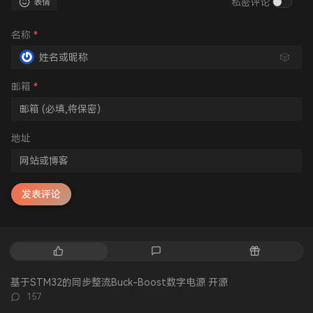
私密评论
表情
名称
*
🎲
邮箱
*
地址
发表评论
热
最
随
门
新
机
文
评
文
基于STM32的同步整流Buck-Boost数字电源 开源
章
论
章
评
157
论