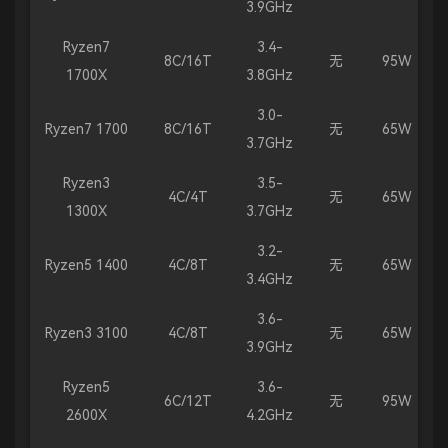
3.9GHz
Ryzen7
3.4-
8C/16T
无
95W
1700X
3.8GHz
3.0-
Ryzen7 1700
8C/16T
无
65W
3.7GHz
Ryzen3
3.5-
4C/4T
无
65W
1300X
3.7GHz
3.2-
Ryzen5 1400
4C/8T
无
65W
3.4GHz
3.6-
Ryzen3 3100
4C/8T
无
65W
3.9GHz
Ryzen5
3.6-
6C/12T
无
95W
2600X
4.2GHz