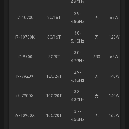
4.6GHz
2.9-
i7-10700
8C/16T
无
65W
4.8GHz
3.8-
i7-10700K
8C/16T
无
125W
5.1GHz
3.0-
i7-9700
8C/8T
630
65W
4.7GHz
2.9-
i9-7920X
12C/24T
无
140W
4.3GHz
3.3-
i7-7900X
10C/20T
无
140W
4.3GHz
3.7-
i9-10900X
10C/20T
无
165W
4.5GHz