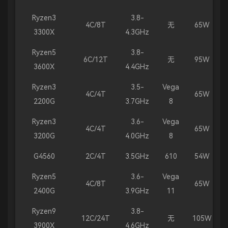
Ryzen3
3.8-
4C/8T
无
65W
3300X
4.3GHz
Ryzen5
3.8-
6C/12T
无
95W
3600X
4.4GHz
Ryzen3
3.5-
Vega
4C/4T
65W
2200G
3.7GHz
8
Ryzen3
3.6-
Vega
4C/4T
65W
3200G
4.0GHz
8
G4560
2C/4T
3.5GHz
610
54W
Ryzen5
3.6-
Vega
4C/8T
65W
2400G
3.9GHz
11
Ryzen9
3.8-
12C/24T
无
105W
3900X
4.6GHz