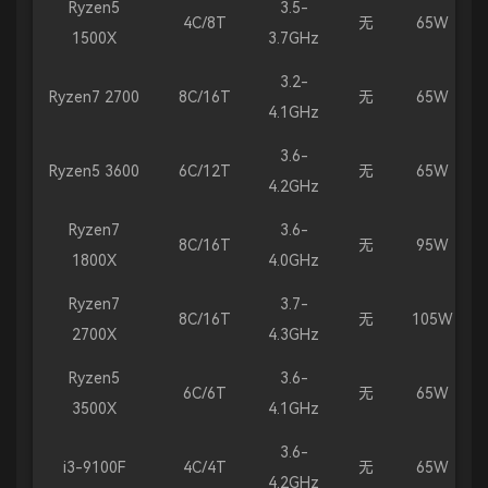
Ryzen5
3.5-
4C/8T
无
65W
1500X
3.7GHz
3.2-
Ryzen7 2700
8C/16T
无
65W
4.1GHz
3.6-
Ryzen5 3600
6C/12T
无
65W
4.2GHz
Ryzen7
3.6-
8C/16T
无
95W
1800X
4.0GHz
Ryzen7
3.7-
8C/16T
无
105W
2700X
4.3GHz
Ryzen5
3.6-
6C/6T
无
65W
3500X
4.1GHz
3.6-
i3-9100F
4C/4T
无
65W
4.2GHz