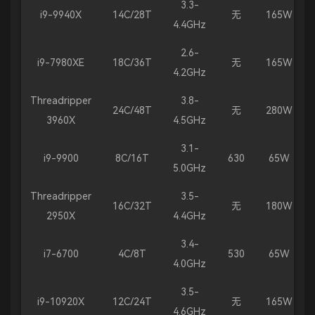
3.3-
i9-9940X
14C/28T
无
165W
4.4GHz
2.6-
i9-7980XE
18C/36T
无
165W
4.2GHz
Threadripper
3.8-
24C/48T
无
280W
3960X
4.5GHz
3.1-
i9-9900
8C/16T
630
65W
5.0GHz
Threadripper
3.5-
16C/32T
无
180W
2950X
4.4GHz
3.4-
i7-6700
4C/8T
530
65W
4.0GHz
3.5-
i9-10920X
12C/24T
无
165W
4.6GHz