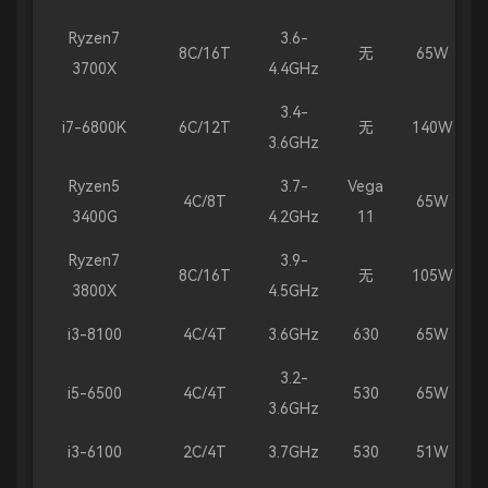
Ryzen7
3.6-
8C/16T
无
65W
3700X
4.4GHz
3.4-
i7-6800K
6C/12T
无
140W
3.6GHz
Ryzen5
3.7-
Vega
4C/8T
65W
3400G
4.2GHz
11
Ryzen7
3.9-
8C/16T
无
105W
3800X
4.5GHz
i3-8100
4C/4T
3.6GHz
630
65W
3.2-
i5-6500
4C/4T
530
65W
3.6GHz
i3-6100
2C/4T
3.7GHz
530
51W