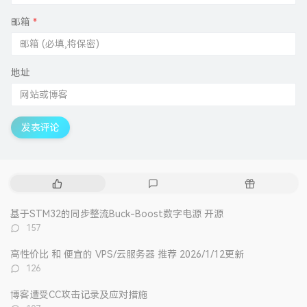
邮箱
*
地址
发表评论
热
最
随
门
新
机
文
评
文
基于STM32的同步整流Buck-Boost数字电源 开源
章
论
章
评
157
论
数：
高性价比 和 便宜的 VPS/云服务器 推荐 2026/1/12更新
评
126
论
数：
博客遭受CC攻击记录及应对措施
评