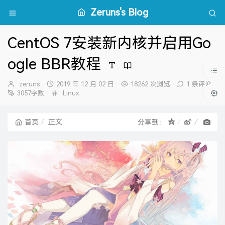
Zeruns's Blog
CentOS 7安装新内核并启用Go
ogle BBR教程
博
发
zeruns
2019 年 12 月 02 日
18262 次浏览
1 条评论
主：
布
分
3057字数
Linux
时
类：
间：
首页
正文
分享到：