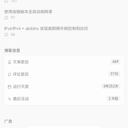
107
论
数：
使用油猴脚本全自动刷网课
评
97
论
数：
IPv6/IPv4 + aliddns 实现黑群晖外网控制和访问
评
66
论
数：
博客信息
文章数目
469
评论数目
3735
运行天数
6年252天
最后活动
2 天前
广告