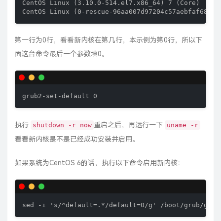
CentOS Linux (3.10.0-514.el7.x86_64) 7 (Core)

CentOS Linux (0-rescue-96aa007d97204c57aebfaf68798
第一行为0行，看看新内核在第几行，本示例为第0行，所以下
面这台命令最后一个参数填0。
grub2-set-default 0
执行
重启之后，再运行一下
shutdown -r now
uname -r
看看新内核是不是已经成功安装并启用。
如果系统为CentOS 6的话，执行以下命令启用新内核：
sed -i 's/^default=.*/default=0/g' /boot/grub/grub