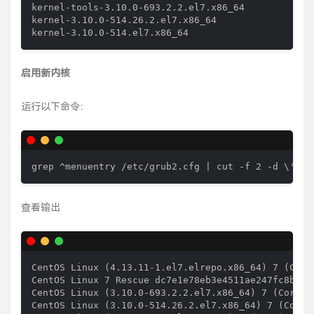
kernel-tools-3.10.0-693.2.2.el7.x86_64

kernel-3.10.0-514.26.2.el7.x86_64

kernel-3.10.0-514.el7.x86_64
启用新内核
运行以下命令：
grep ^menuentry /etc/grub2.cfg | cut -f 2 -d \'
查看输出
CentOS Linux (4.13.11-1.el7.elrepo.x86_64) 7 (Core)
CentOS Linux 7 Rescue dc7e1e78eb3e4511ae247fc8b84d
CentOS Linux (3.10.0-693.2.2.el7.x86_64) 7 (Core)

CentOS Linux (3.10.0-514.26.2.el7.x86_64) 7 (Core)
