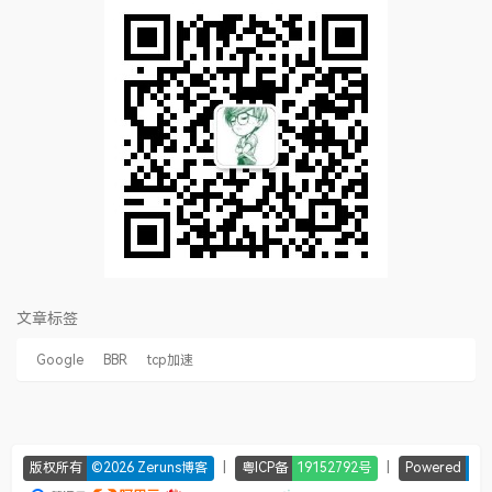
文章标签
Google
BBR
tcp加速
|
|
版权所有
©2026 Zeruns博客
粤ICP备
19152792号
Powered
Ty