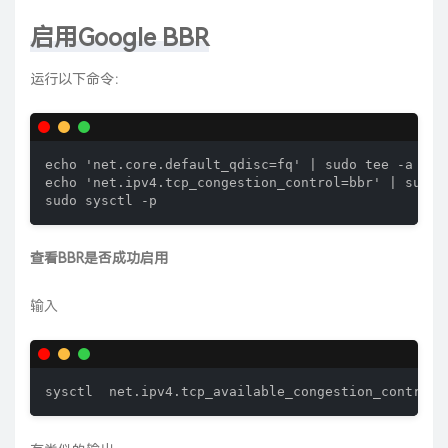
启用Google BBR
运行以下命令：
echo 'net.core.default_qdisc=fq' | sudo tee -a /etc
echo 'net.ipv4.tcp_congestion_control=bbr' | sudo t
sudo sysctl -p
查看BBR是否成功启用
输入
sysctl  net.ipv4.tcp_available_congestion_control