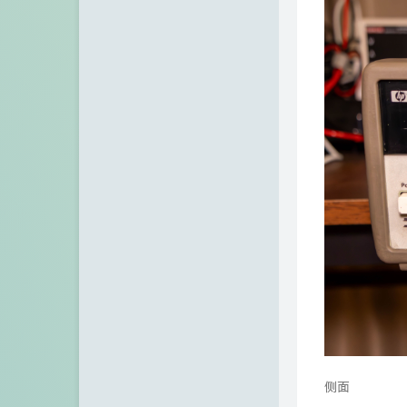
资料下
下面链接包含以下文
册、HP 34401A
123网盘下载
百度网盘下载
码: gnm9
设备照
正面