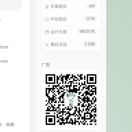
文章数目
469
。
评论数目
3735
运行天数
6年251天
最后活动
2 天前
.html
html
广告
频率、周期