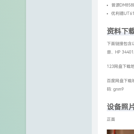
34401A的
流、2线和4线
交流，最大输
极管测试等功
关于惠普（HP）
34401A
归属于安捷伦
1999年从惠
在的Keysig
Technolo
是德科技34
普源DM85
优利德UT6