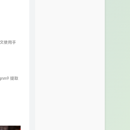
直流/交流电
0.06%
性测试、二
的关系，
号的产品先后
门，后来在
量部门成为现
ilent