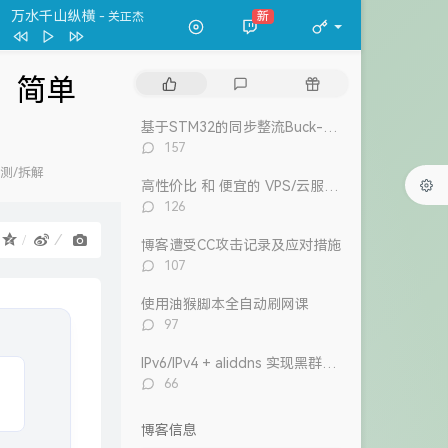
春夏秋冬
张国荣
万水千山纵横
新
- 关正杰
一格格
卫兰
万水千山纵横
关正杰
，简单
热
最
随
我的宣言
周柏豪
门
新
机
文
评
文
狮子山下
罗文
基于STM32的同步整流Buck-Boost数字电源 开源
章
论
章
评
157
风继续吹 (Live)
张国荣
论
测/拆解
数：
高性价比 和 便宜的 VPS/云服务器 推荐 2026/1/12更新
Dear Leslie
古巨基
评
126
告白 (V.O. Version)
吴雨霏 / 周柏豪
论
：
数：
博客遭受CC攻击记录及应对措施
我们万岁
评
107
陈奕迅 / eason and the duo band
目前
洪卓立
论
数：
使用油猴脚本全自动刷网课
评
97
论
数：
IPv6/IPv4 + aliddns 实现黑群晖外网控制和访问
评
66
论
数：
博客信息