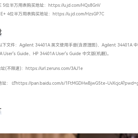
主要参数包括高精度的测量功能，如6.5位分辨率，能够进行直流/交流电压、
电阻、二极管、导通、频率、周期等多种测量。其基础精度为0.0035%直流和
入电压为1000V，最大输入电流为3A。此外，它还具备如数学运算、连续
能，以及512个读数存储能力。
、安捷伦（Agilent）和是德科技（Keysight）这三家公司与34401A
最初是由惠普公司推出的数字万用表。后来，随着公司的发展和重组，这个型
和是德科技。这三家公司之间的关系是，安捷伦科技原本是惠普的一个部
普独立出来。随后，在2014年，安捷伦科技又分拆为两家公司，其电子测
ht Technologies（是德科技），而其生命科学、化学分析和诊断部门继续以Ag
gies（安捷伦科技）的名义运营。
461A 6位半万用表购买地址：
https://u.jd.com/H8s63b7
8E 5位半万用表购买地址：
https://u.jd.com/HQs8GnV
1E+ 4位半万用表购买地址：
https://u.jd.com/HzsGP7C