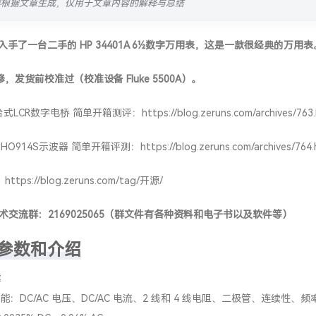
容根据文章生成，仅用于文章内容的解释与总结
0入手了一台
二手
的 HP 34401A 6½数字万用表，这是一款很经典的
万用表
，发货前校准过（校准设备 Fluke 5500A）。
 台式LCR数字电桥 简单开箱测评：
https://blog.zeruns.com/archives/763
) DHO914S示波器 简单开箱评测：
https://blog.zeruns.com/archives/764.
：
https://blog.zeruns.com/tag/开源/
术交流群：
2169025065
（群文件有各种资料和电子书以及软件等）
1A参数和介绍
率
功能：DC/AC 电压、DC/AC 电流、2 线和 4 线电阻、二极管、连续性、