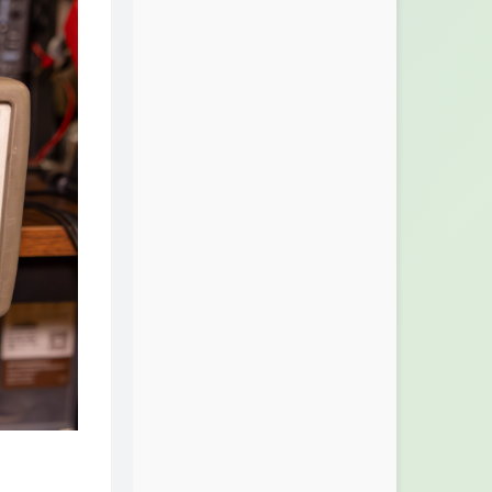
 中文使用手
=gnm9
提取