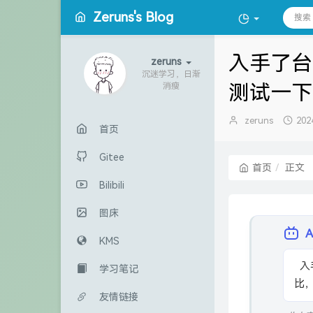
Zeruns's Blog
入手了台
zeruns
沉迷学习，日渐
测试一下
消瘦
博
发
zeruns
202
首页
主：
布
时
Gitee
间
首页
正文
Bilibili
图床
KMS
  入手二手惠普34401A六位半万用表，测试其多项功能并与UT61E+对
学习笔记
比
友情链接