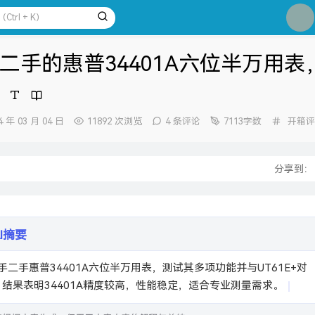
1
2
3
二手的惠普34401A六位半万用表
4
5
6
分
4 年 03 月 04 日
11892 次浏览
4 条评论
7113字数
开箱评
7
类：
8
：
分享到
9
10
AI摘要
，结果表明34401A精度较高，性能稳定，适合专业测量需求。