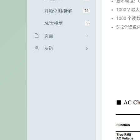
基本精度：0.0
1000 V 
开箱评测/拆解
72
1000 个读
AI/大模型
5
512个读数
页面
归档栏
友链
友情链接
Sanakeyの小站
GitHub
冰微未来
访客
大西瓜博客
留言板
kali博客
关于
极一's Blog
青山小站
TigerRoot