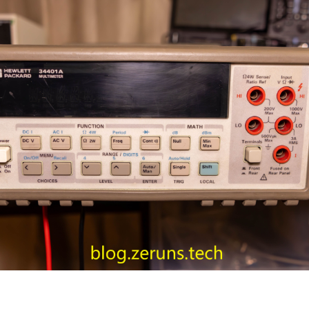
载
件：Agilent 34401A 英文使用手册(含原理图)、Agilent 34401A
 User's Guide、HP 34401A User's Guide 中文版(机翻)。
地址(不限速)：
https://url.zeruns.com/3AJ1e
地址：
https://pan.baidu.com/s/1FtMGDHwBjwG5te-UvXcjcA?pwd
片