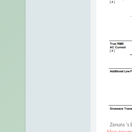
VPS之家
张宁网
Chuanrui の 初见之旅
Dragon Add
不欠
诺仙の客栈
Zeruns's Blog-英文站
博友圈
阿小州博客
Xuan's blog
eeClub-电子工程师社区