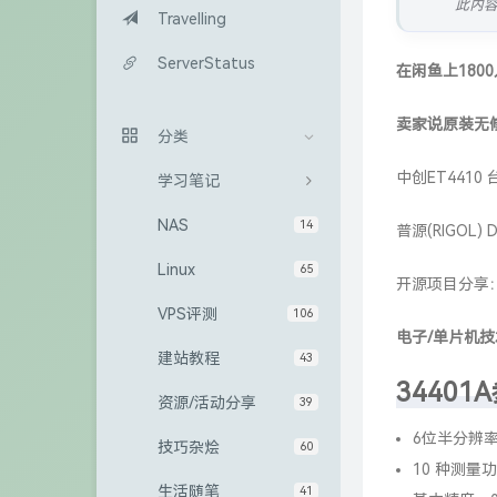
此内
Travelling
ServerStatus
在闲鱼上180
卖家说原装无修
分类
中创ET4410
学习笔记
NAS
14
普源(RIGOL
Linux
65
开源项目分享
VPS评测
106
电子
/
单片机
技
建站教程
43
3440
资源/活动分享
39
6位半分辨
技巧杂烩
60
10 种测量
生活随笔
41