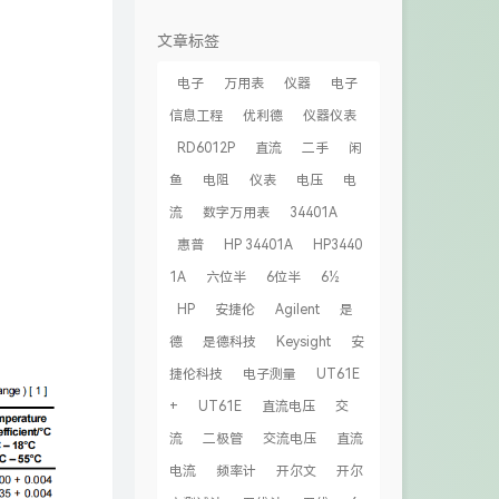
文章标签
电子
万用表
仪器
电子
信息工程
优利德
仪器仪表
RD6012P
直流
二手
闲
鱼
电阻
仪表
电压
电
流
数字万用表
34401A
惠普
HP 34401A
HP3440
1A
六位半
6位半
6½
HP
安捷伦
Agilent
是
德
是德科技
Keysight
安
捷伦科技
电子测量
UT61E
+
UT61E
直流电压
交
流
二极管
交流电压
直流
电流
频率计
开尔文
开尔