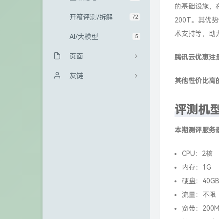
的基础设施，在
开箱评测/拆解
72
200T。其
术支持等，助
AI/大模型
5
页面
腾讯云优惠注
归档栏
友链
其他性价比高
友情链接
Sanakeyの小站
评测机
GitHub
冰微未来
本期测评服务
访客
大西瓜博客
CPU：2核
留言板
kali博客
内存：1G
关于
极一's Blog
硬盘：40G
青山小站
流量：不限
宽带：200M
TigerRoot