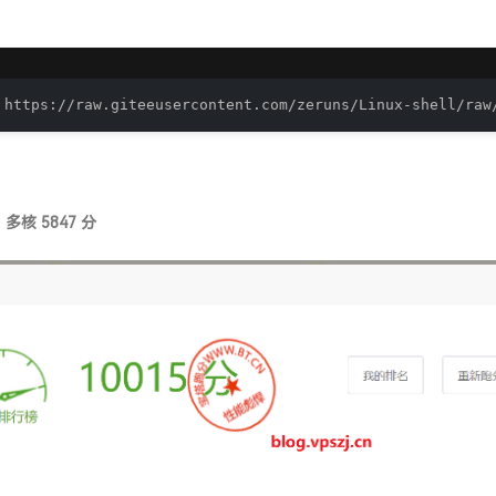
 https://raw.giteeusercontent.com/zeruns/Linux-shell/raw
，多核 5847 分