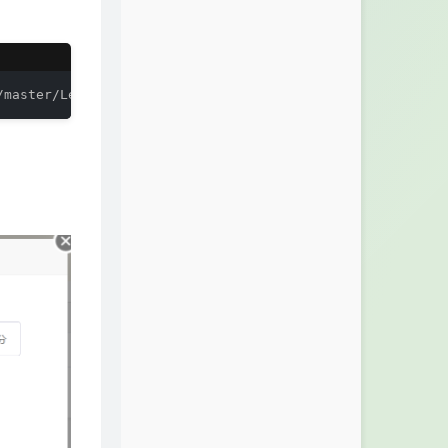
/master/LemonBench.sh | bash -s -- --full