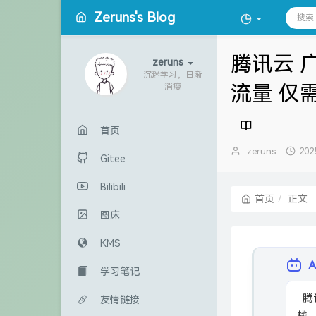
Zeruns's Blog
腾讯云 广
zeruns
沉迷学习，日渐
流量 仅需
消瘦
首页
博
发
zeruns
202
Gitee
主：
布
时
Bilibili
间
首页
正文
图床
KMS
学习笔记
  腾讯云广州轻量VPS测评：2核1G、200M带宽、不限流量，IPv6&v4双
友情链接