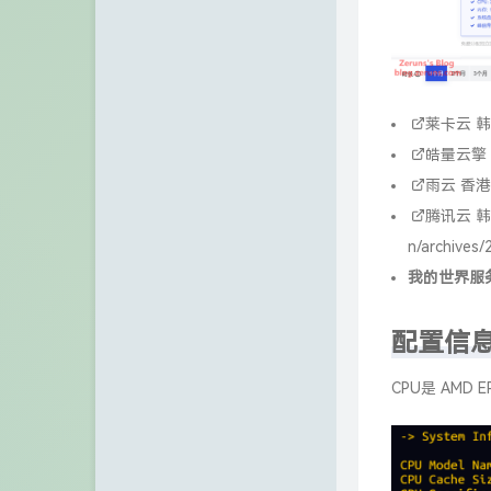
IP归属地查询站/API
莱卡云
韩
皓量云擎
雨云
香港
腾讯云
韩
n/archives/
我的世界服
配置信
CPU是 AMD E