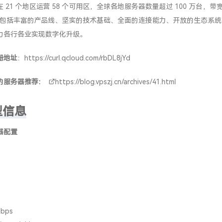
 21 个地区运营 58 个可用区，全球各地服务器数量超过 100 万台，带
优势包括丰富的产品线、坚实的技术基础、全面的连接能力、开放的生态系
力各行各业实现数字化升级。
册地址
：
https://curl.qcloud.com/rbDL8jYd
的服务器推荐：
https://blog.vpszj.cn/archives/41.html
型信息
器配置
B
bps