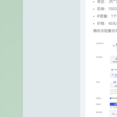
地区：
广
VPS之家
防御：100
IP数量：1个IP
张宁网
价格：40元
Chuanrui の 初见之旅
腾讯云轻量应
Dragon Add
不欠
诺仙の客栈
Zeruns's Blog-英文站
博友圈
阿小州博客
Xuan's blog
eeClub-电子工程师社区