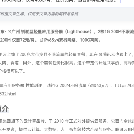
，100G高防，仅需40元/月，性价比高，适合多种应用场景。
容根据文章生成，仅用于文章内容的解释与总结
广东
·
广州
锐驰型轻量应用服务器（Lighthouse），2核1G 200M不限流
200M 仅需72元/月。
IPv6
&v4双栈网络，100G高防。
里云
上线了200兆大带宽且不限流量的轻量套餐，现在
腾讯云
也跟上了
大陆、香港、国外，这个套餐性价比很高。这个带宽估计是共享的，高峰
价格很可以了。
应用服务器 性能测评，2核1G 200M不限流量 仅需40元/月：
https://b
832.html
简介
讯集团旗下的云计算品牌，于 2010 年正式对外提供云服务。它面向全球
人开发者，提供云计算、大数据、人工智能等技术产品与服务。腾讯云拥