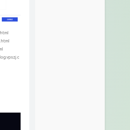
.html
.html
ml
log.vpszj.c