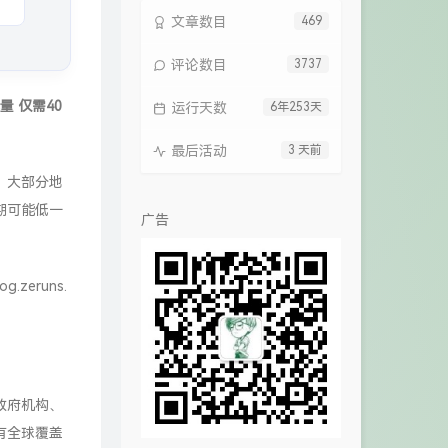
文章数目
469
评论数目
3737
量 仅需40
运行天数
6年253天
最后活动
3 天前
，大部分地
期可能低一
广告
log.zeruns.
政府机构、
有全球覆盖