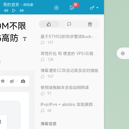
我的宣言
新
- 周柏豪
万水千山纵横
关正杰
我的宣言
周柏豪
0M不限
热
最
随
狮子山下
罗文
门
新
机
文
评
文
G高防
风继续吹 (Live)
张国荣
基于STM32的同步整流Buck-Boost数字电源 开源
章
论
章
评
157
Dear Leslie
古巨基
论
数：
告白 (V.O. Version)
吴雨霏 / 周柏豪
高性价比 和 便宜的 VPS/云服务器 推荐 2026/1/12更新
评
126
测
我们万岁
论
数：
陈奕迅 / eason and the duo band
博客遭受CC攻击记录及应对措施
目前
洪卓立
评
107
论
：
数：
使用油猴脚本全自动刷网课
评
97
论
数：
IPv6/IPv4 + aliddns 实现黑群晖外网控制和访问
评
66
论
数：
博客信息