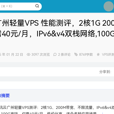
3
4
州轻量VPS 性能测评，2核1G 20
5
40元/月，IPv6&v4双栈网络,100
6
7
8
分
5 年 01 月 22 日
3097 次浏览
2 条评论
8749字数
VPS评
9
类：
10
：
分享到
AI摘要