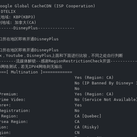
gle Global CacheCDN (ISP Cooperation)

DTELIX

域: KBP(KBP3)

别地域: 加拿大(CA)

------DisneyPlus---------------

口所在地区即将开通DisneyPlus

口所在地区即将开通DisneyPlus

ix，Youtube，DisneyPlus上面和下面进行比较，不同之处自行判断

--------流媒体解锁--感谢RegionRestrictionCheck开源------------
4网络测试，若无IPV4网络则无输出

===[ Multination ]============

                               Yes (Region: CA)

                               No (IP Banned By Disney+ 1
                               No

Premium:                       Yes (Region: CA)

rime Video:                    No (Service Not Available)
ere+:                          Yes

Registration:                  No

 Region:                       CA [Quebec]

rsea Region:                   CA

ion:                           CA (Risky)

gion:                          CN
