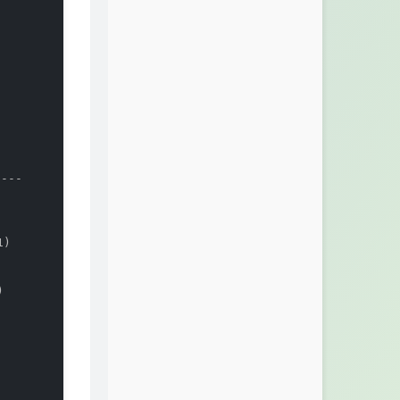
--

)


