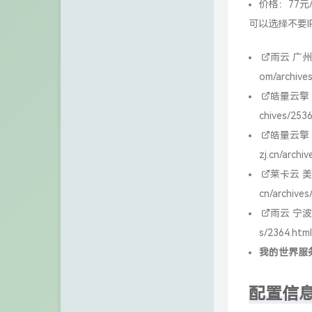
价格：77元
VPS之家
可以选择不要I
张宁网
雨云
广州
Chuanrui の 初见之旅
om/archives
皓量云擎
Dragon Add
chives/2536
不欠
皓量云擎
zj.cn/archi
诺仙の客栈
莱卡云
美
Zeruns's Blog-英文站
cn/archives
雨云
宁波E
博友圈
s/2364.html
阿小州博客
我的世界服
Xuan's blog
配置信
eeClub-电子工程师社区