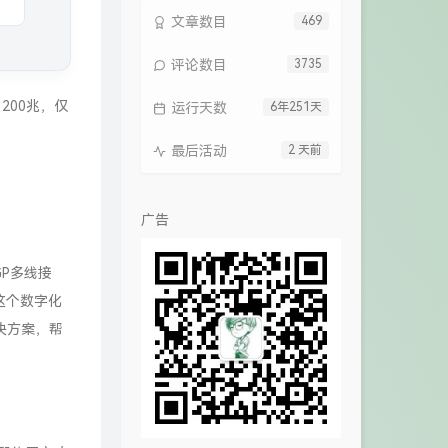
文章数目
469
评论数目
3735
 200兆，仅
运行天数
6年251天
最后活动
2 天前
广告
P多线接
这个数字化
决方案，帮