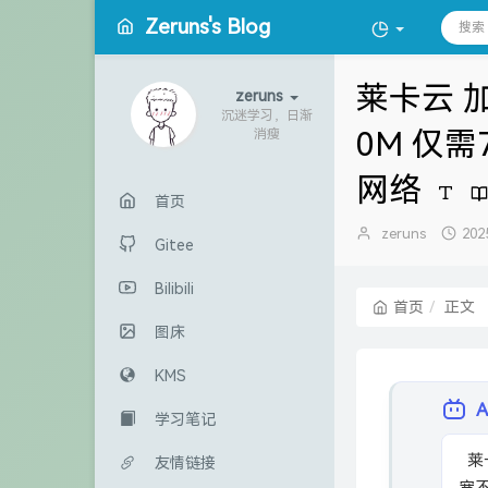
Zeruns's Blog
莱卡云 加
zeruns
沉迷学习，日渐
0M 仅需
消瘦
网络
首页
博
发
zeruns
202
Gitee
主：
布
时
Bilibili
间
首页
正文
图床
KMS
学习笔记
  莱卡云加拿大500G高防VPS测评：2核4G、200M带宽仅77元/月，大带
友情链接