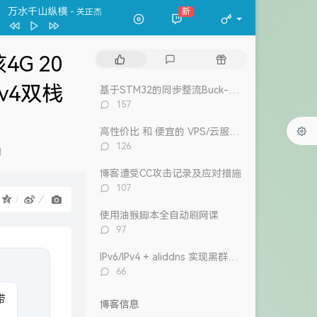
春夏秋冬
张国荣
万水千山纵横
新
- 关正杰
一格格
卫兰
万水千山纵横
关正杰
G 20
热
最
随
我的宣言
周柏豪
门
新
机
文
评
文
v4双栈
狮子山下
罗文
基于STM32的同步整流Buck-Boost数字电源 开源
章
论
章
评
157
风继续吹 (Live)
张国荣
论
数：
高性价比 和 便宜的 VPS/云服务器 推荐 2026/1/12更新
Dear Leslie
古巨基
评
126
测
告白 (V.O. Version)
吴雨霏 / 周柏豪
论
数：
博客遭受CC攻击记录及应对措施
我们万岁
评
107
陈奕迅 / eason and the duo band
目前
洪卓立
论
：
数：
使用油猴脚本全自动刷网课
评
97
论
数：
IPv6/IPv4 + aliddns 实现黑群晖外网控制和访问
评
66
论
数：
博客信息