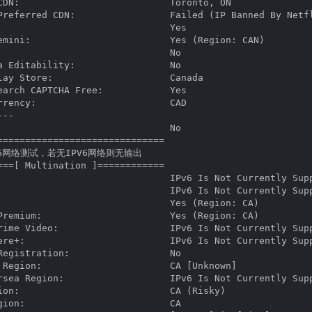
CDN:                           Toronto, ON

Preferred CDN:                 Failed (IP Banned By Netfl
                               Yes

emini:                         Yes (Region: CAN)

                               No

a Editability:                 No

lay Store:                     Canada 

earch CAPTCHA Free:            Yes

rrency:                        CAD

--

                               No

==============================

6网络测试，若无IPV6网络则无输出

===[ Multination ]============

                               IPv6 Is Not Currently Supp
                               IPv6 Is Not Currently Supp
                               Yes (Region: CA)

Premium:                       Yes (Region: CA)

rime Video:                    IPv6 Is Not Currently Supp
ere+:                          IPv6 Is Not Currently Supp
Registration:                  No

 Region:                       CA [Unknown]

rsea Region:                   IPv6 Is Not Currently Supp
ion:                           CA (Risky)

gion:                          CA
