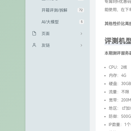
专属8折优惠码
能使用，在下
开箱评测/拆解
72
AI/大模型
5
其他性价比高
页面
评测机
归档栏
友链
本期测评服务
友情链接
Sanakeyの小站
CPU：2核
GitHub
冰微未来
内存：4G
访客
大西瓜博客
硬盘：30GB
流量：不限
留言板
kali博客
宽带：200M
关于
极一's Blog
地区：
加
青山小站
防御：500G
IP数量：1个IP
TigerRoot