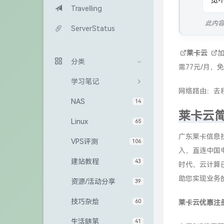
宽不
Travelling
此内
ServerStatus
莱卡云
分类
需77元/月，免
学习笔记
网络路由：去
NAS
14
莱卡云
Linux
65
广东莱卡信息
VPS评测
106
入，直连中国
建站教程
43
时代，云计算
助您实现业务
资源/活动分享
39
技巧杂烩
60
莱卡云优惠注
生活随笔
41