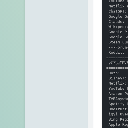
 YouTube 
 Netflix 
 ChatGPT:
 Google G
 Claude: 
 Wikipedi
 Google P
 Google S
 Steam Cu
 ---Forum-
 Reddit: 
=========
 以下为IPV
=========
 Dazn:   
 Disney+:
 Netflix:
 YouTube 
 Amazon P
 TVBAnywh
 Spotify 
 OneTrust
 iQyi Ove
 Bing Reg
 Apple Re