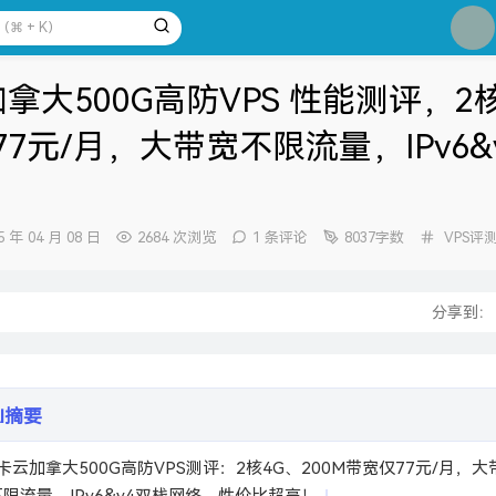
1
2
3
拿大500G高防VPS 性能测评，2核4
4
77元/月，大带宽不限流量，IPv6&
5
6
7
分
5 年 04 月 08 日
2684 次浏览
1 条评论
8037字数
VPS评
8
类：
9
：
10
分享到
AI摘要