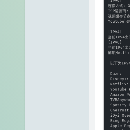
[IPV6]

连接方式: Goo
ISP运营商: 
视频缓存节点地
Youtube识
---------
[IPV4]

当前IPv4出
[IPV6]

当前IPv4出
解锁Netfl
--------
 以下为IPV
=========
 Dazn:   
 Disney+:
 Netflix:
 YouTube 
 Amazon P
 TVBAnywh
 Spotify 
 OneTrust
 iQyi Ove
 Bing Reg
 Apple Re