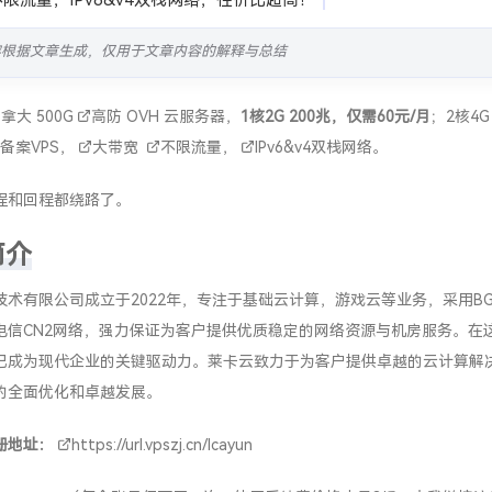
限流量，IPv6&v4双栈网络，性价比超高！
容根据文章生成，仅用于文章内容的解释与总结
加拿大
500G
高防
OVH 云服务器，
1核2G 200兆，仅需60元/月
；2核4G
备案VPS，
大带宽
不限流量
，
IPv6
&v4双栈网络。
程和回程都绕路了。
简介
技术有限公司成立于2022年，专注于基础云计算，游戏云等业务，采用BG
电信CN2网络，强力保证为客户提供优质稳定的网络资源与机房服务。在
已成为现代企业的关键驱动力。莱卡云致力于为客户提供卓越的云计算解
的全面优化和卓越发展。
册地址：
https://url.vpszj.cn/lcayun