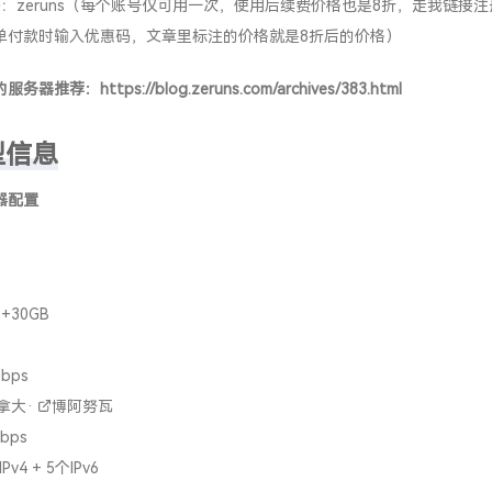
：zeruns（每个账号仅可用一次，使用后续费价格也是8折，走我链接
单付款时输入优惠码，文章里标注的价格就是8折后的价格）
的服务器推荐：
https://blog.zeruns.com/archives/383.html
型信息
器配置
+30GB
bps
拿大
·
博阿努瓦
bps
v4 + 5个IPv6