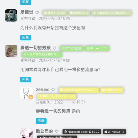
回复
爱睡觉
夸克 6.1.8.242
Android 13
中国 黑龙江省 哈尔滨市 松北区 中国联通 3GNET网络
发布时间：2023-06-20 15:29
为什么我没有开始挂机这个按钮啊
回复
看透一切的男孩
非主流浏览器
iPhone 15.4.1
中国 广西区 防城港市 防城区 中国移动 CMNET网络
发布时间：2022-11-16 19:08
用脚本看网课和自己看用一样多的流量吗？
回复
zeruns
Google Chrome 86.0.4240.198
Windows 10
中国 广东 佛山 电信 CN AS
发布时间：2022-11-16 19:54
@看透一切的男孩
是的
回复
撒公司的
Microsoft Edge 121.0.0.0
Windows 10
中国 新疆 塔城地区 移动 CN AS