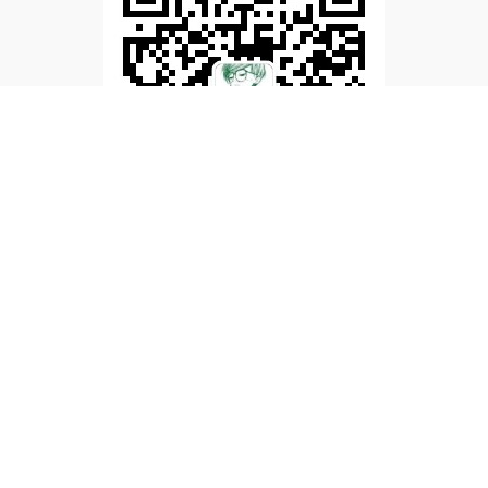
文章标签
网盘
网站
官网
版本
功能
教程
平台
免费
脚本
超星
油猴
刷网课
浏览器
网课
智慧树
学习通
MOOC
慕课
智慧职教
职教云
|
|
版权所有
©2026 Zeruns博客
粤ICP备
19152792号
Powered
Ty