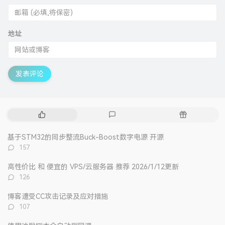
地址
发表评论
热
最
随
门
新
机
文
评
文
基于STM32的同步整流Buck-Boost数字电源 开源
章
论
章
评
157
论
数：
高性价比 和 便宜的 VPS/云服务器 推荐 2026/1/12更新
评
126
论
数：
博客遭受CC攻击记录及应对措施
评
107
论
数：