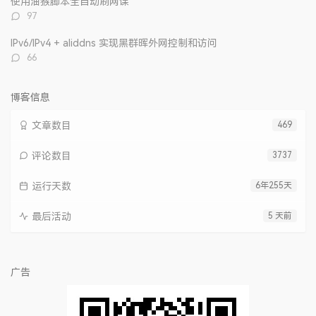
使用油猴脚本全自动刷网课
评
97
论
数：
IPv6/IPv4 + aliddns 实现黑群晖外网控制和访问
评
66
论
数：
博客信息
文章数目
469
评论数目
3737
运行天数
6年255天
最后活动
5 天前
广告