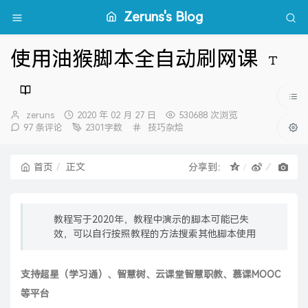
Zeruns's Blog
使用油猴脚本全自动刷网课
博
发
zeruns
2020 年 02 月 27 日
530688 次浏览
主：
布
分
97 条评论
2301字数
技巧杂烩
时
类：
间：
首页
正文
分享到：
教程写于2020年，教程中演示的脚本可能已失
效，可以自行按照教程的方法搜索其他脚本使用
支持超星（学习通）、智慧树、云课堂智慧职教、慕课MOOC
等平台