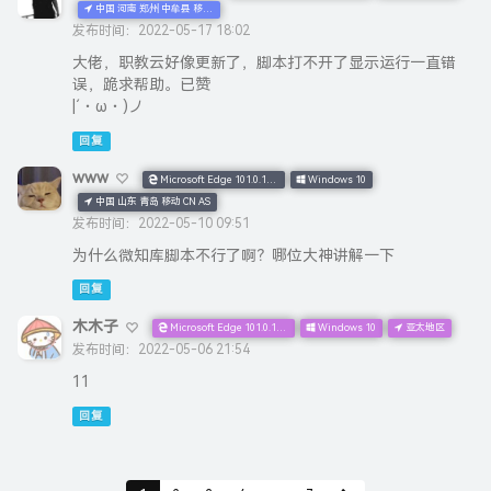
中国 河南 郑州 中牟县 移动 CN AS
发布时间：2022-05-17 18:02
大佬，职教云好像更新了，脚本打不开了显示运行一直错
误，跪求帮助。已赞
|´・ω・)ノ
回复
www
Microsoft Edge 101.0.1210.39
Windows 10
中国 山东 青岛 移动 CN AS
发布时间：2022-05-10 09:51
为什么微知库脚本不行了啊？哪位大神讲解一下
回复
木木子
Microsoft Edge 101.0.1210.32
Windows 10
亚太地区
发布时间：2022-05-06 21:54
11
回复