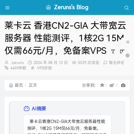
Zeruns's Blog
莱卡云 香港CN2-GIA 大带宽云
服务器 性能测评，1核2G 15M
仅需66元/月，免备案VPS
博
发
zeruns
2024 年 08 月 13 日
5329 次浏览
暂无评论
主：
布
分
4459字数
VPS评测
时
类：
间：
首页
正文
分享到：
AI摘要
  莱卡云香港CN2-GIA大带宽云服务器性能
测评，1核2G 15M仅66元/月，免备案。