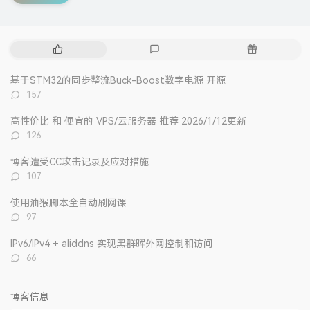
热
最
随
门
新
机
文
评
文
基于STM32的同步整流Buck-Boost数字电源 开源
章
论
章
评
157
论
数：
高性价比 和 便宜的 VPS/云服务器 推荐 2026/1/12更新
评
126
论
数：
博客遭受CC攻击记录及应对措施
评
107
论
数：
使用油猴脚本全自动刷网课
评
97
论
数：
IPv6/IPv4 + aliddns 实现黑群晖外网控制和访问
评
66
论
数：
博客信息