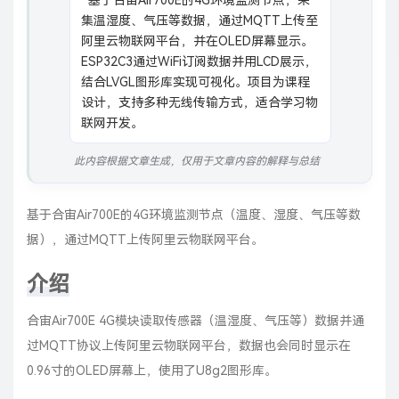
  基于合宙Air700E的4G环境监测节点，采
集温湿度、气压等数据，通过MQTT上传至
阿里云物联网平台，并在OLED屏幕显示。
ESP32C3通过WiFi订阅数据并用LCD展示，
结合LVGL图形库实现可视化。项目为课程
设计，支持多种无线传输方式，适合学习物
联网开发。
此内容根据文章生成，仅用于文章内容的解释与总结
基于合宙Air700E的4G环境监测节点（温度、湿度、气压等数
据），通过MQTT上传阿里云
物联网平台
。
介绍
合宙
Air700E 4G模块读取传感器（
温湿度
、
气压
等）数据并通
过
MQTT
协议上传
阿里云
物联网平台，数据也会同时显示在
0.96寸的
OLED
屏幕上，使用了
U8g2
图形库。