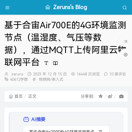
Zeruns's Blog
基于合宙Air700E的4G环境监测
节点（温湿度、气压等数
据），通过MQTT上传阿里云物
联网平台
博
发
zeruns
2023 年 12 月 15 日
16448 次浏览
10 条评论
主：
布
分
40612字数
物联网/嵌入式
时
类：
间：
首页
正文
分享到：
AI摘要