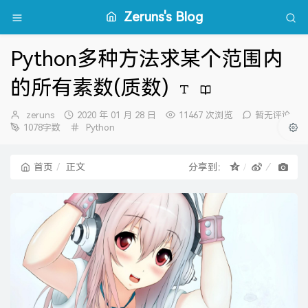
Zeruns's Blog
Python多种方法求某个范围内
的所有素数(质数)
博
发
zeruns
2020 年 01 月 28 日
11467 次浏览
暂无评论
主：
布
分
1078字数
Python
时
类：
间：
首页
正文
分享到：