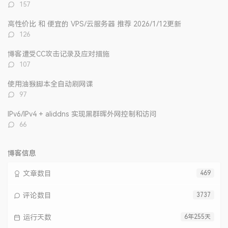
章
论
章
评
157
论
数：
高性价比 和 便宜的 VPS/云服务器 推荐 2026/1/12更新
评
126
论
数：
博客遭受CC攻击记录及应对措施
评
107
论
数：
使用油猴脚本全自动刷网课
评
97
论
数：
IPv6/IPv4 + aliddns 实现黑群晖外网控制和访问
评
66
论
数：
博客信息
文章数目
469
评论数目
3737
运行天数
6年255天