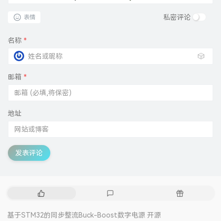
私密评论
表情
名称
*
🎲
邮箱
*
地址
发表评论
热
最
随
门
新
机
文
评
文
基于STM32的同步整流Buck-Boost数字电源 开源