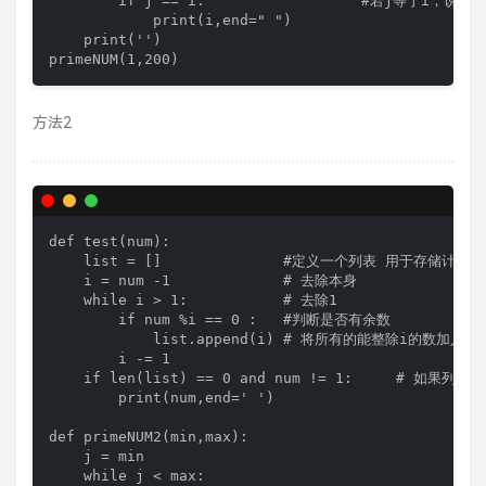
        if j == i:                  #若j等于i，说明i
            print(i,end=" ")

    print('')

primeNUM(1,200)
方法2
def test(num):

    list = []              #定义一个列表 用于存储计算的
    i = num -1             # 去除本身

    while i > 1:           # 去除1

        if num %i == 0 :   #判断是否有余数

            list.append(i) # 将所有的能整除i的数加入列表
        i -= 1

    if len(list) == 0 and num != 1:     # 如
        print(num,end=' ')

def primeNUM2(min,max):

    j = min

    while j < max:
