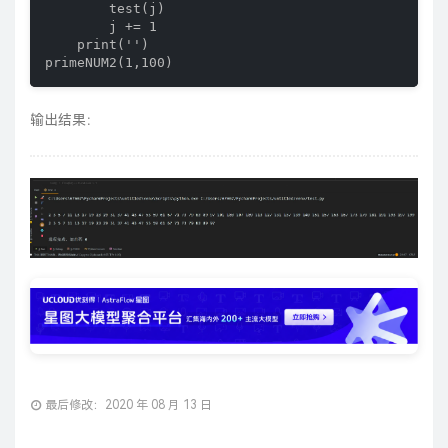
        test(j)

        j += 1

    print('')

primeNUM2(1,100)
输出结果：
最后修改：2020 年 08 月 13 日