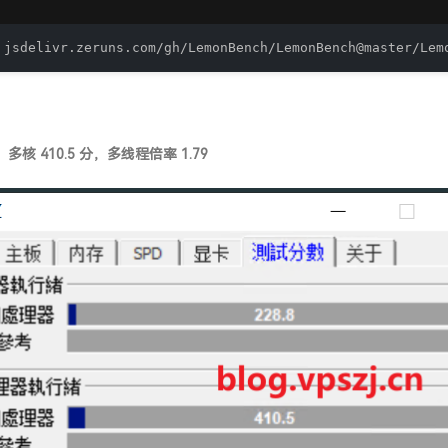
 jsdelivr.zeruns.com/gh/LemonBench/LemonBench@master/Lem
分，多核 410.5 分，多线程倍率 1.79