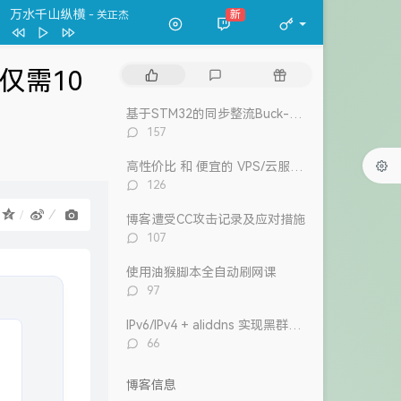
春夏秋冬
张国荣
万水千山纵横
新
- 关正杰
一格格
卫兰
万水千山纵横
关正杰
 仅需10
热
最
随
我的宣言
周柏豪
门
新
机
文
评
文
狮子山下
罗文
基于STM32的同步整流Buck-Boost数字电源 开源
章
论
章
评
157
风继续吹 (Live)
张国荣
论
数：
高性价比 和 便宜的 VPS/云服务器 推荐 2026/1/12更新
Dear Leslie
古巨基
评
126
告白 (V.O. Version)
吴雨霏 / 周柏豪
论
：
数：
博客遭受CC攻击记录及应对措施
我们万岁
评
107
陈奕迅 / eason and the duo band
目前
洪卓立
论
数：
使用油猴脚本全自动刷网课
评
97
论
数：
IPv6/IPv4 + aliddns 实现黑群晖外网控制和访问
评
66
论
。
数：
博客信息