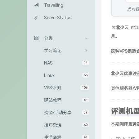
Travelling
此内
ServerStatus
北少云
月。
分类
学习笔记
这种VPS很适合
NAS
14
北少云优惠注
Linux
65
VPS评测
106
其他服务器/V
建站教程
43
评测机
资源/活动分享
39
本期测评服务
技巧杂烩
60
生活随笔
41