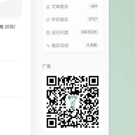
文章数目
469
评论数目
3737
 20元/
运行天数
6年253天
最后活动
4 天前
广告