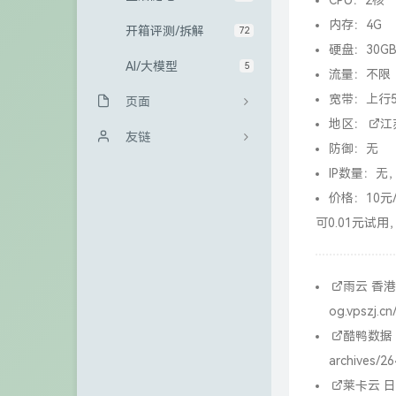
CPU：2核
内存：4G
开箱评测/拆解
72
硬盘：30GB
AI/大模型
5
流量：不限
宽带：上行5
页面
地区：
江
归档栏
友链
防御：无
友情链接
Sanakeyの小站
IP数量：无
价格：10元
GitHub
冰微未来
可0.01元试用
访客
大西瓜博客
留言板
kali博客
雨云
香港3
og.vpszj.cn
关于
极一's Blog
酷鸭数据
青山小站
archives/26
TigerRoot
莱卡云
日