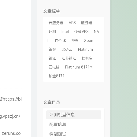
文章标签
云服务器
VPS
服务器
评测
Intel
低价VPS
NA
T
性价比
至强
Xeon
铂金
北少云
Platinum
镇江
江苏镇江
挂机宝
云电脑
Platinum 8171M
铂金8171
https://bl
文章目录
评测机型信息
g.vpszj.cn/
配置信息
g.zeruns.co
性能测试