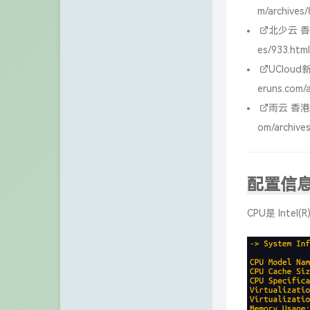
m/archives/
VPS之家
北少云
香
张宁网
es/933.html
UCloud
新
Chuanrui の 初见之旅
eruns.com/a
Dragon Add
雨云
香港
om/archives
不欠
诺仙の客栈
配置信
Zeruns's Blog-英文站
博友圈
CPU是 Intel(R
阿小州博客
Xuan's blog
eeClub-电子工程师社区