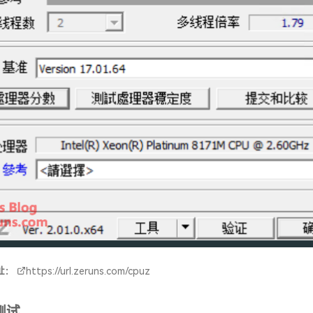
址：
https://url.zeruns.com/cpuz
测试