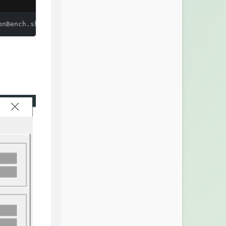
onBench.sh | bash -s -- --full