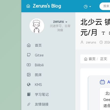
Zeruns's Blog
北少云 镇
zeruns
沉迷学习，日渐
元/月
消瘦
博
发
zeruns
202
首页
主：
布
时
Gitee
间
首页
正文
Bilibili
图床
KMS
  北少云镇江挂机宝VPS，2核4G 5M带宽，10元/月。性能测试：单核
学习笔记
Ge
友情链接
适