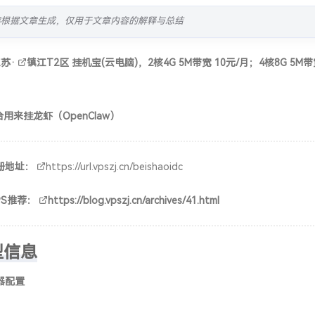
容根据文章生成，仅用于文章内容的解释与总结
江苏
·
镇江
T2区 挂机宝(云电脑)，2核4G 5M带宽 10元/月；4核8G 5M带宽
用来挂龙虾（OpenClaw）
册地址：
https://url.vpszj.cn/beishaoidc
PS推荐：
https://blog.vpszj.cn/archives/41.html
型信息
器配置