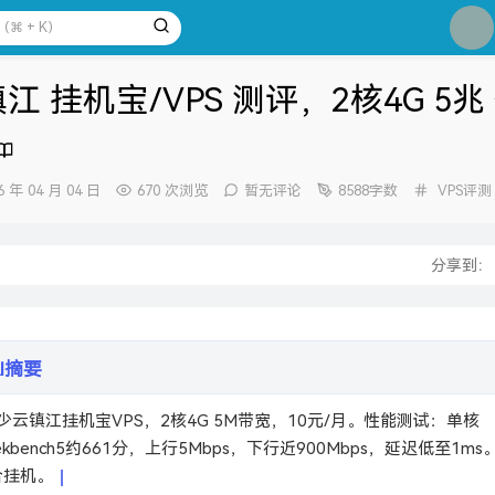
1
2
3
江 挂机宝/VPS 测评，2核4G 5兆
4
5
6
分
6 年 04 月 04 日
670 次浏览
暂无评论
8588字数
VPS评测
7
类：
8
：
分享到
9
10
AI摘要
ekbench5约661分，上行5Mbps，下行近900Mbps，延迟低至1ms
合挂机。