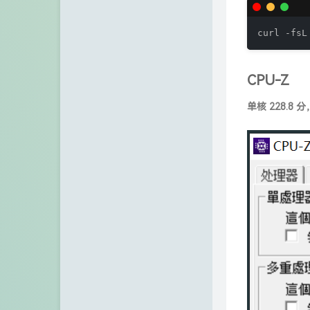
curl -fsL
CPU-Z
单核 228.8 