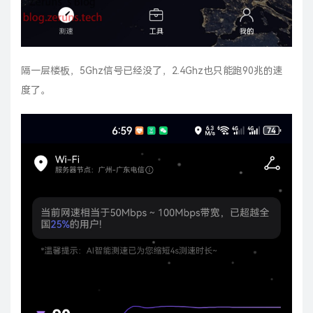
隔一层楼板，5Ghz信号已经没了，2.4Ghz也只能跑90兆的速
度了。