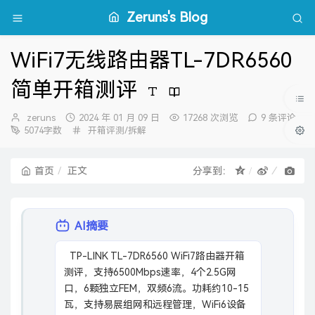
Zeruns's Blog
WiFi7无线路由器TL-7DR6560
简单开箱测评
博
发
zeruns
2024 年 01 月 09 日
17268 次浏览
9 条评论
主：
布
分
5074字数
开箱评测/拆解
时
类：
间：
首页
正文
分享到：
AI摘要
  TP-LINK TL-7DR6560 WiFi7路由器开箱
测评，支持6500Mbps速率，4个2.5G网
口，6颗独立FEM，双频6流。功耗约10-15
瓦，支持易展组网和远程管理，WiFi6设备