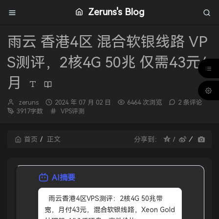
Zeruns's Blog
雨云 香港4区 混合软银线路 VP
S测评，2核4G 50兆 仅需43元/
月
博
发
zeruns
2024 年 07 月 02 日
6464 次浏览
2 条评论
主：
布
分
3917字数
VPS评测
时
类：
间：
首页
正文
分享到：
AI摘要
  雨云香港4区VPS测评：2核4G 50兆带
宽，月付43元，混合软银线路，Xeon Gold