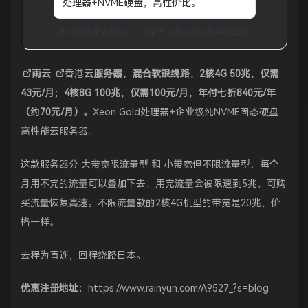
处理器+NVME硬盘，高性价比。
此内容根据文章生成，仅用于文章内容的解释与总结
雨云
香港
云服务器，混合软银线路，2核4G 50兆，仅需
43元/月；4核8G 100兆，仅需100元/月，年付七折840元/年
（约70元/月）。
Xeon Gold处理器+企业级纯NVME固态硬盘
高性能云服务器。
这款服务器分 大带宽限流量型 和 小带宽但不限流量型，每个
月用不完的流量可以叠加下去，用完流量会被限速到5兆，可购
买流量恢复高速。不限流量款的2核4G机型的带宽是20兆，价
格一样。
去程为直连，回程绕路日本。
优惠注册地址：
https://www.rainyun.com/A9527_?s=blog