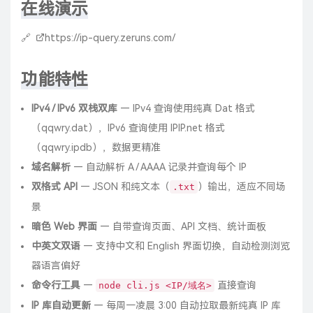
在线演示
🔗
https://ip-query.zeruns.com/
功能特性
IPv4 / IPv6 双栈双库
— IPv4 查询使用纯真 Dat 格式
（qqwry.dat），IPv6 查询使用 IPIP.net 格式
（qqwry.ipdb），数据更精准
域名解析
— 自动解析 A / AAAA 记录并查询每个 IP
双格式 API
— JSON 和纯文本（
）输出，适应不同场
.txt
景
暗色 Web 界面
— 自带查询页面、API 文档、统计面板
中英文双语
— 支持中文和 English 界面切换，自动检测浏览
器语言偏好
命令行工具
—
直接查询
node cli.js <IP/域名>
IP 库自动更新
— 每周一凌晨 3:00 自动拉取最新纯真 IP 库