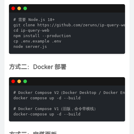
# 需要 Node.js 18+

git clone https://github.com/zeruns/ip-query-web.gi
cd ip-query-web

npm install --production

cp .env.example .env

node server.js
方式二：Docker 部署
# Docker Compose V2（Docker Desktop / Docker Engine
docker compose up -d --build

# Docker Compose V1（旧版，命令带横线）

docker-compose up -d --build