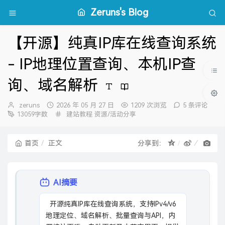
Zeruns's Blog
【开源】纯真IP库在线查询系统
- IP地理位置查询、本机IP查
询、域名解析
博
发
zeruns
2026 年 05 月 27 日
1209 次浏览
5 条评论
主：
布
分
13059字数
建站教程
资源/活动分享
时
类：
间：
首页
正文
分享到：
AI摘要
  开源纯真IP库在线查询系统，支持IPv4/v6
地理定位、域名解析、批量查询与API，内