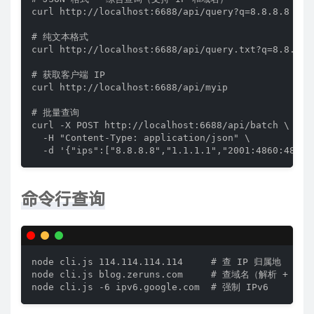
curl http://localhost:6688/api/query?q=8.8.8.8

# 纯文本格式

curl http://localhost:6688/api/query.txt?q=8.8.8.8

# 获取客户端 IP

curl http://localhost:6688/api/myip

# 批量查询

curl -X POST http://localhost:6688/api/batch \

  -H "Content-Type: application/json" \

  -d '{"ips":["8.8.8.8","1.1.1.1","2001:4860:4860:
命令行查询
node cli.js 114.114.114.114     # 查 IP 归属地

node cli.js blog.zeruns.com     # 查域名（解析 + 归属
node cli.js -6 ipv6.google.com  # 强制 IPv6