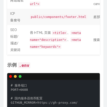
网站域名
canonica
url">
ICP
public/components/footer.html
底部备案
备案号
SEO
各 HTML 页面
、
<title>
<meta
标题/
、
name="description">
<meta
搜索引擎
描述/
name="keywords">
关键词
示例
.env
# 服务端口

PORT=6688

# 国内服务器推荐配置

GITHUB_MIRROR=https://gh-proxy.com/
