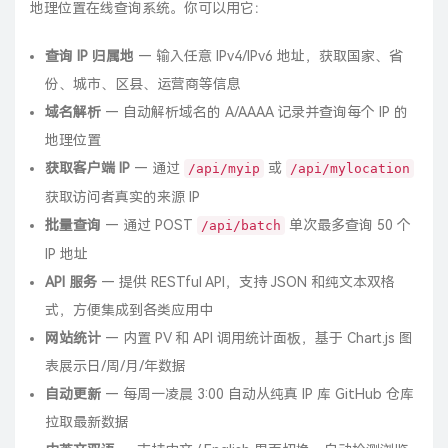
地理位置在线查询系统。你可以用它：
查询 IP 归属地
— 输入任意 IPv4/IPv6 地址，获取国家、省
份、城市、区县、运营商等信息
域名解析
— 自动解析域名的 A/AAAA 记录并查询每个 IP 的
地理位置
获取客户端 IP
— 通过
或
/api/myip
/api/mylocation
获取访问者真实的来源 IP
批量查询
— 通过 POST
单次最多查询 50 个
/api/batch
IP 地址
API 服务
— 提供 RESTful API，支持 JSON 和纯文本双格
式，方便集成到各类应用中
网站统计
— 内置 PV 和 API 调用统计面板，基于 Chart.js 图
表展示日/周/月/年数据
自动更新
— 每周一凌晨 3:00 自动从纯真 IP 库 GitHub 仓库
拉取最新数据