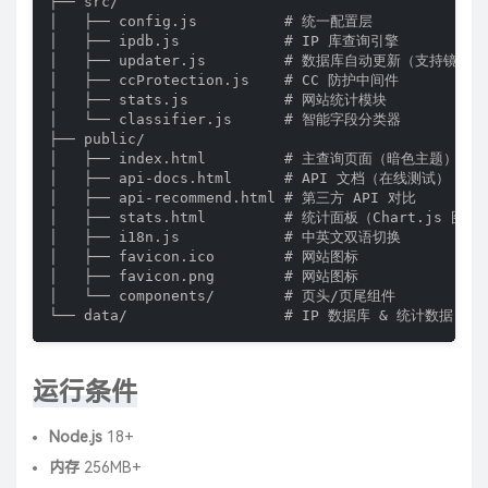
├── src/

│   ├── config.js          # 统一配置层

│   ├── ipdb.js            # IP 库查询引擎

│   ├── updater.js         # 数据库自动更新（支持镜像加
│   ├── ccProtection.js    # CC 防护中间件

│   ├── stats.js           # 网站统计模块

│   └── classifier.js      # 智能字段分类器

├── public/

│   ├── index.html         # 主查询页面（暗色主题）

│   ├── api-docs.html      # API 文档（在线测试）

│   ├── api-recommend.html # 第三方 API 对比

│   ├── stats.html         # 统计面板（Chart.js 图表）
│   ├── i18n.js            # 中英文双语切换

│   ├── favicon.ico        # 网站图标

│   ├── favicon.png        # 网站图标

│   └── components/        # 页头/页尾组件

└── data/                  # IP 数据库 & 统计数据
运行条件
Node.js
18+
内存
256MB+