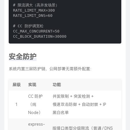
# 限流调大（高并发场景）

RATE_LIMIT_MAX=300

RATE_LIMIT_DNS=60

# CC 防护调宽松

CC_MAX_CONCURRENT=50

CC_BLOCK_DURATION=30000
安全防护
系统内置三层防护链，公网部署无需额外配置：
层级
实现
功能
CC 防护
并发限制 + 突发检测 +
1
（纯
慢速攻击防御 + 自动封禁 + IP
Node）
黑白名单
express-
按接口类型分级限流（普通 / DNS