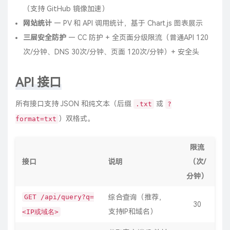
（支持 GitHub 镜像加速）
网站统计
— PV 和 API 调用统计，基于 Chart.js 图表展示
三层安全防护
— CC 防护 + 全页面分级限流（普通API 120
次/分钟、DNS 30次/分钟、页面 120次/分钟）+ 安全头
API 接口
所有接口支持 JSON 和纯文本（后缀
或
.txt
?
）双格式。
format=txt
限流
接口
说明
（次/
分钟）
GET /api/query?q=
综合查询（推荐，
30
支持IP和域名）
<IP或域名>