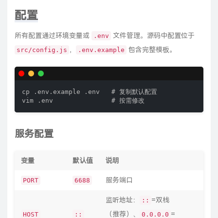
配置
所有配置通过环境变量或
文件管理。源码中配置位于
.env
，
包含完整模板。
src/config.js
.env.example
cp .env.example .env   # 复制默认配置

vim .env               # 按需修改
服务配置
变量
默认值
说明
服务端口
PORT
6688
监听地址：
=双栈
::
（推荐）、
=
HOST
::
0.0.0.0