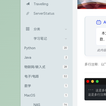
Travelling
ServerStatus
分类
  本文介绍了Python基础语法，包括多行注释、数据类型、输入输出函
学习笔记
数
Python
20
此内
Java
2
多行注释：以'
物联网/嵌入式
28
电子/电路
32
数学
1
''' 这是多
这是多行注释
MacOS
1
NAS
14