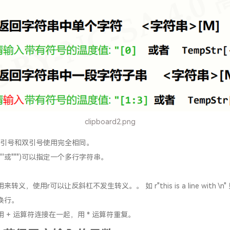
clipboard2.png
中单引号和双引号使用完全相同。
'''或""")可以指定一个多行字符串。
转义，使用r可以让反斜杠不发生转义。。 如 r"this is a line with \n"
换行。
 + 运算符连接在一起，用 * 运算符重复。