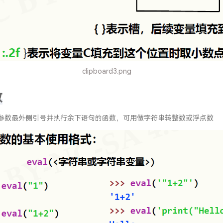
clipboard3.png
数
 ：去掉参数最外侧引号并执行余下语句的函数，可用做字符串转整数或浮点数