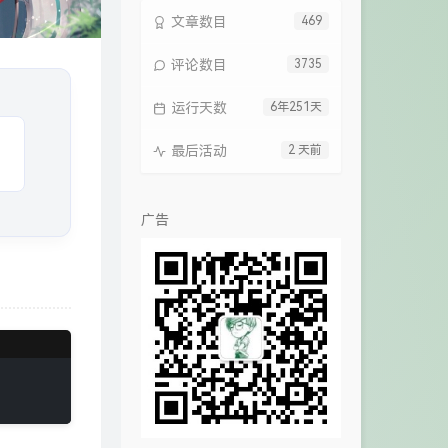
文章数目
469
评论数目
3735
运行天数
6年251天
最后活动
2 天前
广告