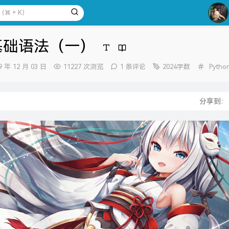
1
2
3
n基础语法（一）
4
5
分
9 年 12 月 03 日
11227 次浏览
1 条评论
2024字数
Pytho
类：
6
：
7
分享到
8
9
10