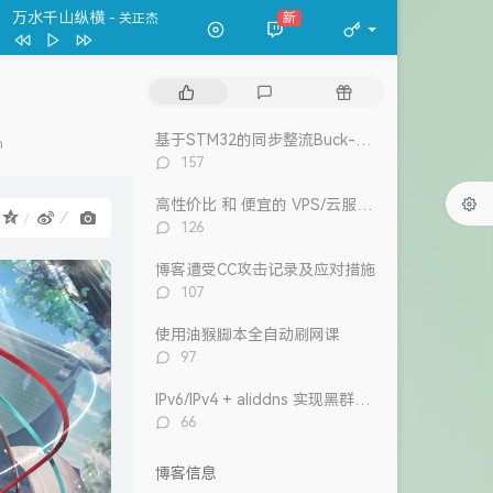
春夏秋冬
张国荣
万水千山纵横
新
- 关正杰
一格格
卫兰
万水千山纵横
关正杰
热
最
随
我的宣言
周柏豪
门
新
机
文
评
文
狮子山下
罗文
基于STM32的同步整流Buck-Boost数字电源 开源
n
章
论
章
评
157
风继续吹 (Live)
张国荣
论
数：
高性价比 和 便宜的 VPS/云服务器 推荐 2026/1/12更新
Dear Leslie
古巨基
：
评
126
告白 (V.O. Version)
吴雨霏 / 周柏豪
论
数：
博客遭受CC攻击记录及应对措施
我们万岁
评
107
陈奕迅 / eason and the duo band
目前
洪卓立
论
数：
使用油猴脚本全自动刷网课
评
97
论
数：
IPv6/IPv4 + aliddns 实现黑群晖外网控制和访问
评
66
论
数：
博客信息