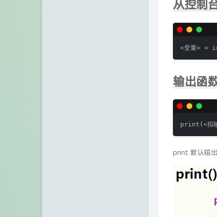
从控制
<变量> = 
输出函
print(
print 默