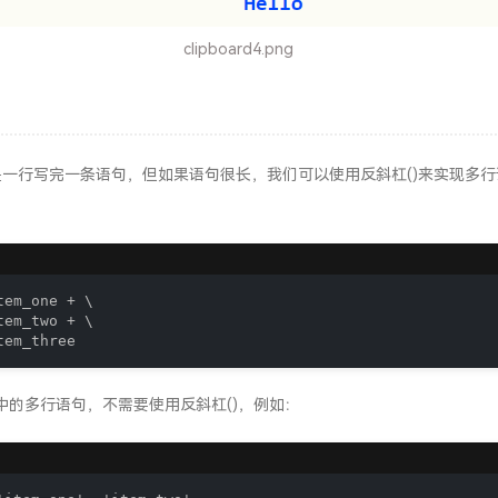
clipboard4.png
通常是一行写完一条语句，但如果语句很长，我们可以使用反斜杠()来实现多
tem_one + \

tem_two + \

tem_three
 或 () 中的多行语句，不需要使用反斜杠()，例如：