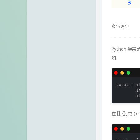
多行语句
Python 
如：
total = i
        i
        i
在 [], {},