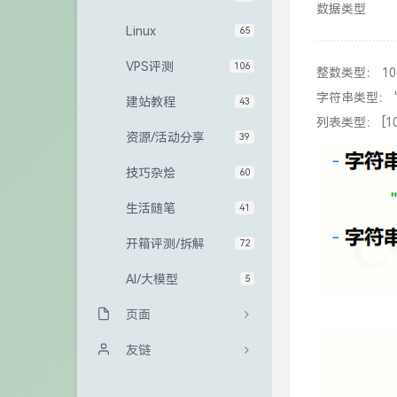
数据类型
Linux
65
VPS评测
106
整数类型： 100
字符串类型： "10
建站教程
43
列表类型： [10, 
资源/活动分享
39
技巧杂烩
60
生活随笔
41
开箱评测/拆解
72
AI/大模型
5
页面
归档栏
友链
友情链接
Sanakeyの小站