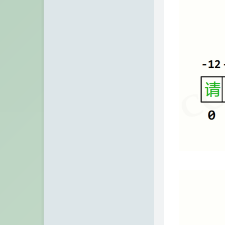
GitHub
冰微未来
访客
大西瓜博客
留言板
kali博客
关于
极一's Blog
青山小站
TigerRoot
VPS之家
张宁网
Chuanrui の 初见之旅
Dragon Add
不欠