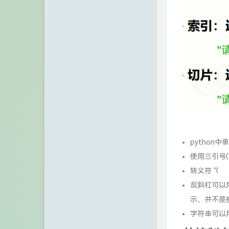
诺仙の客栈
Zeruns's Blog-英文站
博友圈
阿小州博客
Xuan's blog
eeClub-电子工程师社区
IP归属地查询站/API
python
使用三引号(
转义符 '\'
反斜杠可以用来
示，并不是
字符串可以用