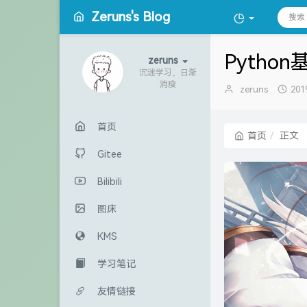
Zeruns's Blog
Pytho
zeruns
沉迷学习，日渐
消瘦
博
发
zeruns
201
主：
布
时
间
首页
首页
正文
Gitee
Bilibili
图床
KMS
学习笔记
友情链接