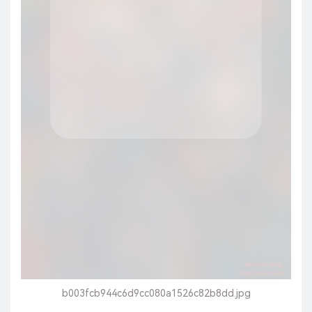
b003fcb944c6d9cc080a1526c82b8dd.jpg
点击左下角新建一个连接
标签随便输，主机IP输你刚刚记下的IP，然后点击验证