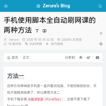
Zeruns's Blog
手机使用脚本全自动刷网课的
两种方法
博
发
zeruns
2020 年 03 月 02 日
220655 次浏览
主：
布
分
18 条评论
3565字数
技巧杂烩
时
类：
间：
首页
正文
分享到：
方法一
这种方法弊端是手机要一直开着浏览器，不能切换到后台，手
机不能做其他事了，所以推荐方法二
手机下载安装
，注意不要下载了
火狐浏览器（Firefox）