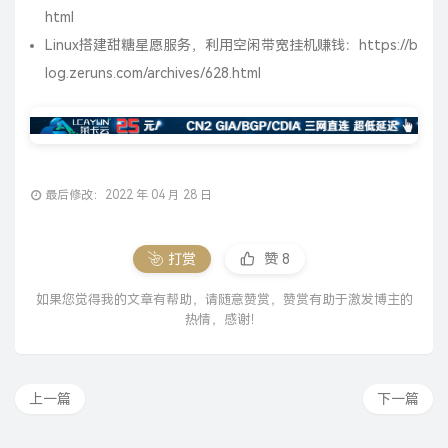
如果您觉得我的文章有帮助，请随意赞赏，赞赏有助于激发博主的
热情，感谢！
上一篇
下一篇
18 条评论
nim
微信 7.0.20.1781
Windows 10
中国 广西 南宁 电信 CN AS
发布时间：2023-09-24 10:02
太棒了
回复
躲闪的学生
华为 12.1.2.311
Android 10
中国 甘肃省 中国联通 物联网络
发布时间：2022-10-02 22:22
油猴插件无法添加到浏览器啊（╯‵□′）╯︵┴─┴