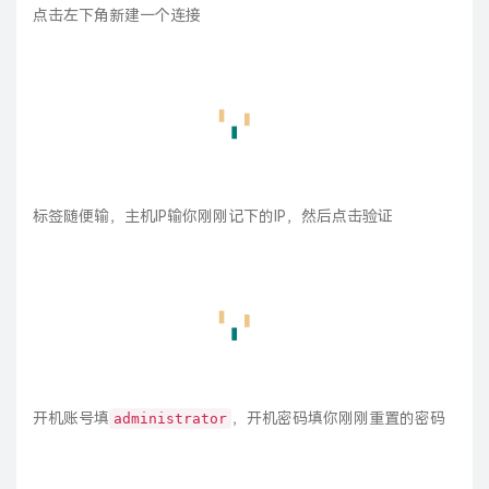
开机账号填
，开机密码填你刚刚重置的密码
administrator
然后一直返回，提示是否保存，点击保存
然后点击刚刚创建的连接
进去后点击右上角可以切出模拟鼠标
拖动模拟鼠标可以移动鼠标，中间的键为鼠标左键，右上角为