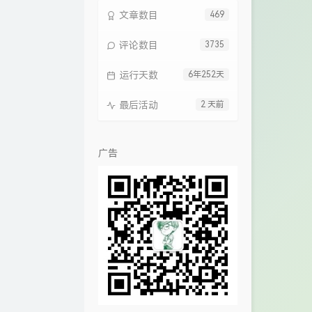
文章数目
469
评论数目
3735
运行天数
6年252天
最后活动
2 天前
广告