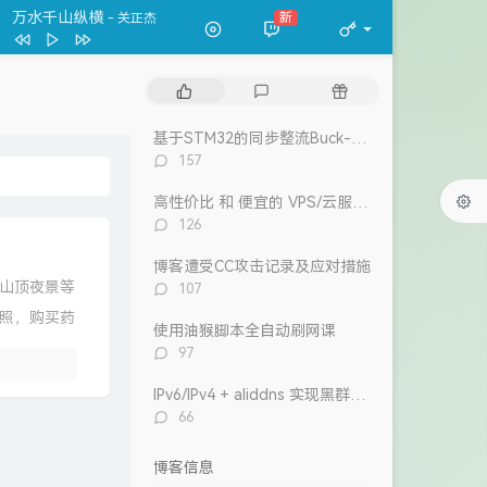
春夏秋冬
张国荣
万水千山纵横
新
- 关正杰
一格格
卫兰
万水千山纵横
关正杰
热
最
随
我的宣言
周柏豪
门
新
机
文
评
文
狮子山下
罗文
基于STM32的同步整流Buck-Boost数字电源 开源
章
论
章
评
157
风继续吹 (Live)
张国荣
论
数：
高性价比 和 便宜的 VPS/云服务器 推荐 2026/1/12更新
Dear Leslie
古巨基
评
126
告白 (V.O. Version)
吴雨霏 / 周柏豪
论
数：
博客遭受CC攻击记录及应对措施
我们万岁
评
山顶夜景等
107
陈奕迅 / eason and the duo band
目前
洪卓立
论
照，购买药
数：
使用油猴脚本全自动刷网课
评
97
论
数：
IPv6/IPv4 + aliddns 实现黑群晖外网控制和访问
评
66
论
数：
博客信息