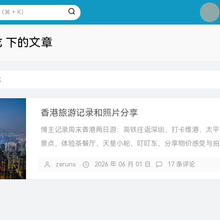
1
2
3
龙 下的文章
4
5
6
龙
7
8
香港旅游记录和照片分享
9
博主记录周末香港两日游：高铁往返深圳，打卡维港、太平
10
景点，体验茶餐厅、天星小轮、叮叮车，分享物价感受与拍
品。
zeruns
2026 年 06 月 01 日
17 条评论