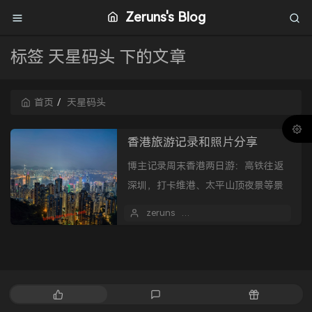
Zeruns's Blog
标签 天星码头 下的文章
首页
天星码头
香港旅游记录和照片分享
博主记录周末香港两日游：高铁往返
深圳，打卡维港、太平山顶夜景等景
点，体验茶餐厅、天星小轮、叮叮
zeruns
2026 年 06 月 01 日
1
车，分享物价感受与拍照，购买药
品。
热
最
随
门
新
机