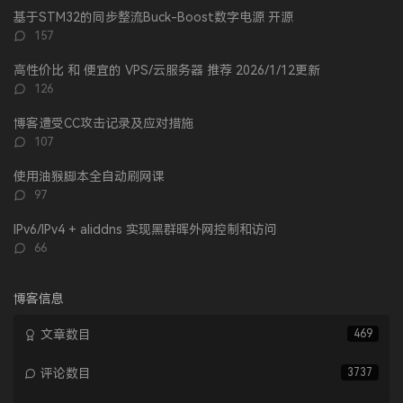
文
评
文
基于STM32的同步整流Buck-Boost数字电源 开源
章
论
章
评
157
论
数：
高性价比 和 便宜的 VPS/云服务器 推荐 2026/1/12更新
评
126
论
数：
博客遭受CC攻击记录及应对措施
评
107
论
数：
使用油猴脚本全自动刷网课
评
97
论
数：
IPv6/IPv4 + aliddns 实现黑群晖外网控制和访问
评
66
论
数：
博客信息
文章数目
469
评论数目
3737