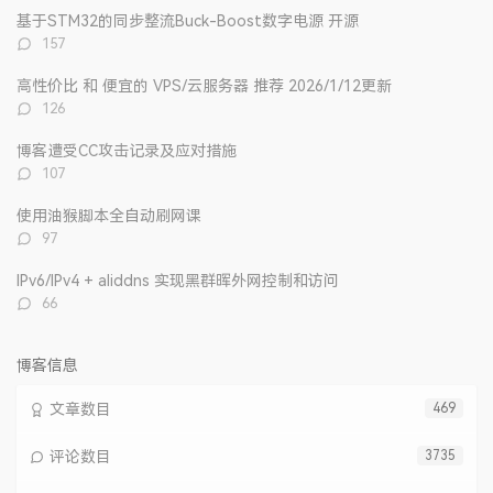
文
评
文
基于STM32的同步整流Buck-Boost数字电源 开源
章
论
章
评
157
论
数：
高性价比 和 便宜的 VPS/云服务器 推荐 2026/1/12更新
评
126
论
数：
博客遭受CC攻击记录及应对措施
评
107
论
数：
使用油猴脚本全自动刷网课
评
97
论
数：
IPv6/IPv4 + aliddns 实现黑群晖外网控制和访问
评
66
论
数：
博客信息
文章数目
469
评论数目
3735