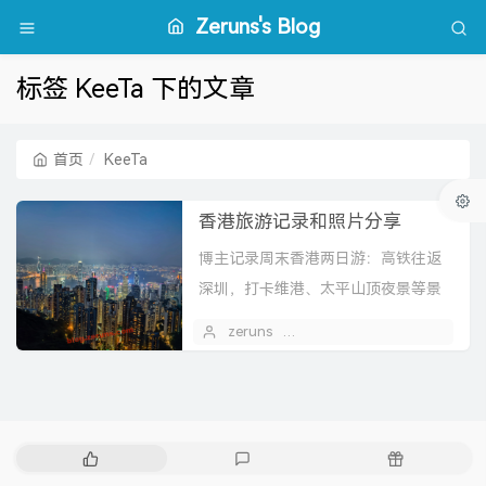
Zeruns's Blog
标签 KeeTa 下的文章
首页
KeeTa
香港旅游记录和照片分享
博主记录周末香港两日游：高铁往返
深圳，打卡维港、太平山顶夜景等景
点，体验茶餐厅、天星小轮、叮叮
zeruns
2026 年 06 月 01 日
1
车，分享物价感受与拍照，购买药
品。
热
最
随
门
新
机