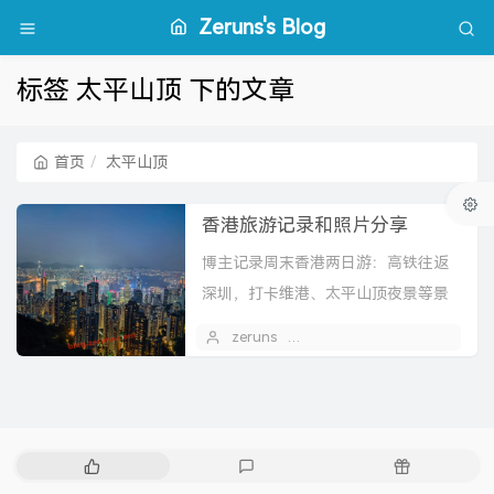
Zeruns's Blog
标签 太平山顶 下的文章
首页
太平山顶
香港旅游记录和照片分享
博主记录周末香港两日游：高铁往返
深圳，打卡维港、太平山顶夜景等景
点，体验茶餐厅、天星小轮、叮叮
zeruns
2026 年 06 月 01 日
1
车，分享物价感受与拍照，购买药
品。
热
最
随
门
新
机