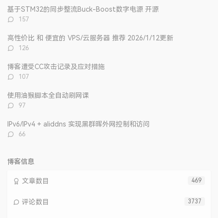
文
评
文
基于STM32的同步整流Buck-Boost数字电源 开源
章
论
章
评
157
论
数：
高性价比 和 便宜的 VPS/云服务器 推荐 2026/1/12更新
评
126
论
数：
博客遭受CC攻击记录及应对措施
评
107
论
数：
使用油猴脚本全自动刷网课
评
97
论
数：
IPv6/IPv4 + aliddns 实现黑群晖外网控制和访问
评
66
论
数：
博客信息
文章数目
469
评论数目
3737