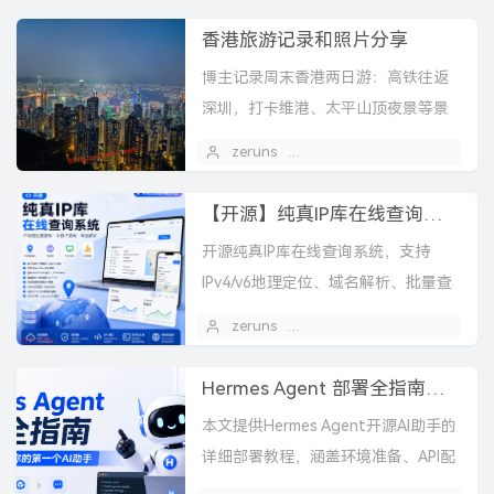
手机摄影作品。
香港旅游记录和照片分享
博主记录周末香港两日游：高铁往返
深圳，打卡维港、太平山顶夜景等景
点，体验茶餐厅、天星小轮、叮叮
zeruns
2026 年 06 月 01 日
1
车，分享物价感受与拍照，购买药
品。
【开源】纯真IP库在线查询系统 - IP地理位置查询、本机IP查询、域名解析
开源纯真IP库在线查询系统，支持
IPv4/v6地理定位、域名解析、批量查
询与API，内置统计面板、自动更新及
zeruns
2026 年 05 月 27 日
中英文界面，提供三层安全防护，可
裸机或Dock...
Hermes Agent 部署全指南，手把手教你搭建你的第一个AI助手
本文提供Hermes Agent开源AI助手的
详细部署教程，涵盖环境准备、API配
置、QQ机器人接入等步骤。Hermes