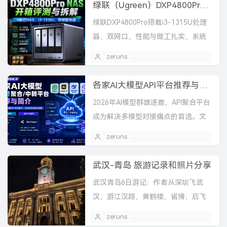
绿联（Ugreen）DXP4800Pro NAS 开箱评测与拆解，4盘位NAS，i3-1315U，存储服务器
绿联DXP4800Pro搭载i3-1315U处理
器、双网口，性能与做工扎实，系统
基于Debian，Docker可玩性高。评测
zeruns
2026 年 07 月 09 日
1
指出其UGOS Pro系统虽有...
各家AI大模型API平台推荐与简介，2026.6.13更新
2026年AI模型群雄逐鹿，API聚合平台
成为解决多模型对接痛点的首选。文
章推荐国内9大平台（硅基流动、星
zeruns
2026 年 06 月 10 日
图、阿里云百炼等）及国外
OpenRouter，突...
武汉-青岛 旅游记录和照片分享
武汉青岛6日游记：作者从深圳飞武
汉，游江汉路、黄鹤楼、省博；后飞
青岛，乘轮渡、逛台东夜市、信号
zeruns
2026 年 06 月 02 日
1
山、啤酒博物馆，遇多雾天气，分享