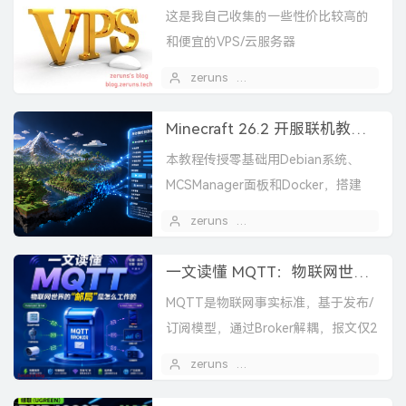
这是我自己收集的一些性价比较高的
和便宜的VPS/云服务器
zeruns
2020 年 03 月 29 日
1
Minecraft 26.2 开服联机教程，我的世界Java版服务器搭建教程，零基础开MC服！
本教程传授零基础用Debian系统、
MCSManager面板和Docker，搭建
Minecraft Java版官方原版服务器。
zeruns
2026 年 08 月 04 日
内容涵盖云服务器选购、端口映...
一文读懂 MQTT：物联网世界的"邮局"是怎么工作的
MQTT是物联网事实标准，基于发布/
订阅模型，通过Broker解耦，报文仅2
字节。支持QoS三级、遗嘱消息与保
zeruns
2026 年 07 月 23 日
留消息，专为低功耗弱网设计。5.0版
增加原因...