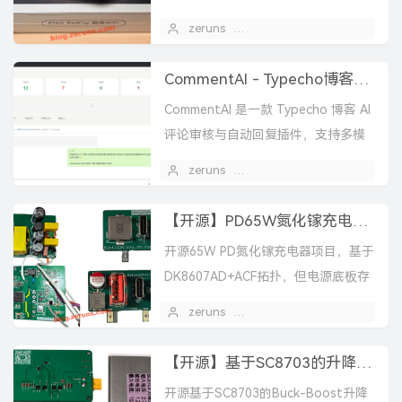
网，支持Wi-Fi6。实测下载41Mbps，
zeruns
2026 年 04 月 14 日
1
功耗0.9W，年套餐1.5TB仅69...
CommentAI - Typecho博客AI智能评论审核&回复插件
CommentAI 是一款 Typecho 博客 AI
评论审核与自动回复插件，支持多模
型、多模式工作，具备上下文感知、
zeruns
2026 年 03 月 12 日
4
敏感词过滤、频率限制和延迟回复等
功...
【开源】PD65W氮化镓充电器（ACF），基于DK8607AD，IP6538-AC-65W，XPM52CDP65
开源65W PD氮化镓充电器项目，基于
DK8607AD+ACF拓扑，但电源底板存
在启动异常和炸芯片问题，DCDC快充
zeruns
2026 年 03 月 02 日
小板（XPM52CDP65/IP653...
【开源】基于SC8703的升降压DCDC可调电源（Buck-Boost），电压电流可调，支持PD快充输入
开源基于SC8703的Buck-Boost升降