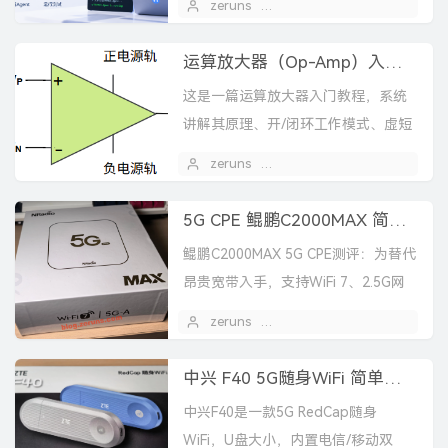
zeruns
2026 年 05 月 06 日
1
拥有长期记忆与技能进化能力，支持
多...
运算放大器（Op-Amp）入门指南：从原理到实战
这是一篇运算放大器入门教程，系统
讲解其原理、开/闭环工作模式、虚短
虚断核心概念、经典电路分析、选型
zeruns
2026 年 04 月 29 日
指南及参数详解，并提供动手实验。
5G CPE 鲲鹏C2000MAX 简单开箱测评
鲲鹏C2000MAX 5G CPE测评：为替代
昂贵宽带入手，支持WiFi 7、2.5G网
口，实测下载约350Mbps，功耗4.6W
zeruns
2026 年 04 月 16 日
1
起。内置移动流量卡年包5...
中兴 F40 5G随身WiFi 简单开箱测评
中兴F40是一款5G RedCap随身
WiFi，U盘大小，内置电信/移动双