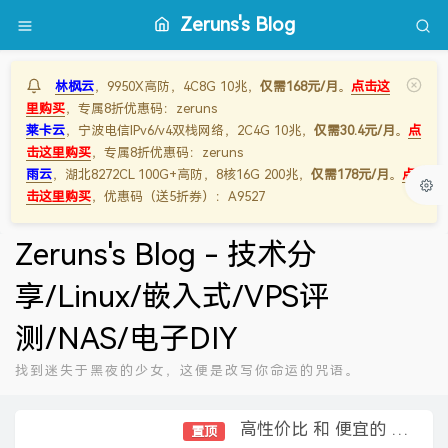
Zeruns's Blog
林枫云
，9950X高防，4C8G 10兆，
仅需168元/月
。
点击这
里购买
，专属8折优惠码：zeruns
莱卡云
，宁波电信IPv6/v4双栈网络，2C4G 10兆，
仅需30.4元/月
。
点
击这里购买
，专属8折优惠码：zeruns
雨云
，湖北8272CL 100G+高防，8核16G 200兆，
仅需178元/月
。
点
击这里购买
，优惠码（送5折券）：A9527
Zeruns's Blog - 技术分
享/Linux/嵌入式/VPS评
测/NAS/电子DIY
找到迷失于黑夜的少女，这便是改写你命运的咒语。
高性价比 和 便宜的 VPS/云服务器 推荐 2026/1/12更新
置顶