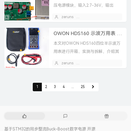
压电源模块，输入2.7-36V，输出
1.21-36V/10A，支持PD快充输入，最
zeruns
2026 年 02 月 22 日
高效率95.45%，提供完...
OWON HDS160 示波万用表 简单开箱测评和拆解
本文对OWON HDS160四位半示波万
用表进行开箱、实测与拆解，介绍其
1MHz示波、表笔直测、电流波形测量
zeruns
2026 年 02 月 08 日
等体验，并分析性能优缺点及内部
MCU、电源和充...
1
2
3
4
...
25
热
最
随
门
新
机
文
评
文
基于STM32的同步整流Buck-Boost数字电源 开源