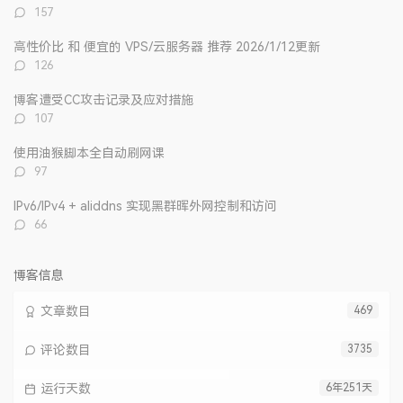
章
论
章
评
157
论
数：
高性价比 和 便宜的 VPS/云服务器 推荐 2026/1/12更新
评
126
论
数：
博客遭受CC攻击记录及应对措施
评
107
论
数：
使用油猴脚本全自动刷网课
评
97
论
数：
IPv6/IPv4 + aliddns 实现黑群晖外网控制和访问
评
66
论
数：
博客信息
文章数目
469
评论数目
3735
运行天数
6年251天