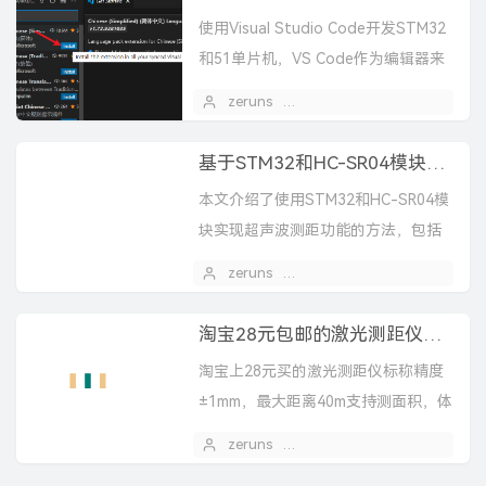
使用Visual Studio Code开发STM32
和51单片机，VS Code作为编辑器来
开发嵌入式程序。
zeruns
2022 年 10 月 01 日
基于STM32和HC-SR04模块实现超声波测距功能
本文介绍了使用STM32和HC-SR04模
块实现超声波测距功能的方法，包括
硬件连接、工作原理及代码实现，并
zeruns
2022 年 07 月 27 日
3
通过OLED屏显示测量结果。
淘宝28元包邮的激光测距仪拆解
淘宝上28元买的激光测距仪标称精度
±1mm，最大距离40m支持测面积，体
积，勾股定理测高度拆解视频：
zeruns
2020 年 03 月 03 日
https://www.bilibili.com/v...