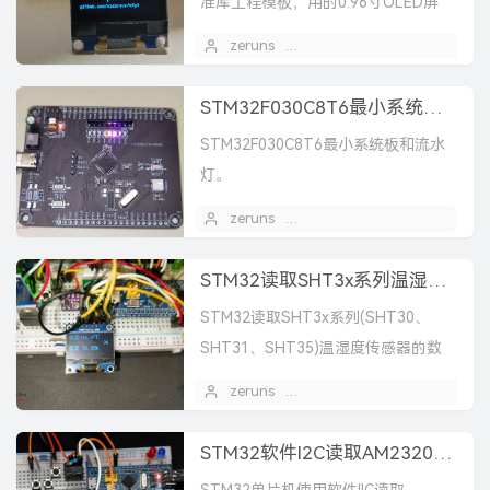
准库工程模板，用的0.96寸OLED屏
（SSD1306），用硬件IIC驱动。
zeruns
2023 年 06 月 11 日
STM32F030C8T6最小系统板和流水灯（原理图和PCB）
STM32F030C8T6最小系统板和流水
灯。
zeruns
2023 年 05 月 21 日
STM32读取SHT3x系列温湿度传感器，标准库和HAL库
STM32读取SHT3x系列(SHT30、
SHT31、SHT35)温湿度传感器的数
据并显示在0.96寸OLED屏上。
zeruns
2023 年 01 月 04 日
STM32软件I2C读取AM2320温湿度传感器数据