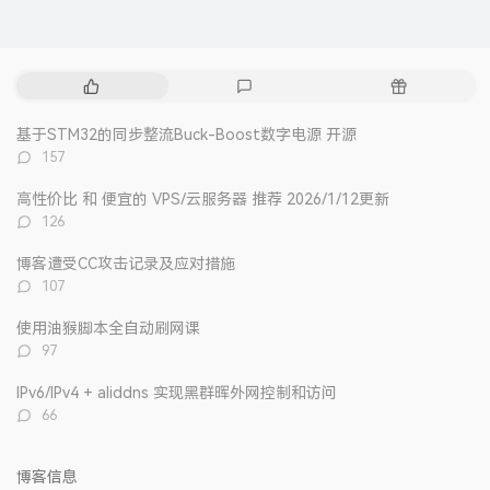
热
最
随
门
新
机
文
评
文
基于STM32的同步整流Buck-Boost数字电源 开源
章
论
章
评
157
论
数：
高性价比 和 便宜的 VPS/云服务器 推荐 2026/1/12更新
评
126
论
数：
博客遭受CC攻击记录及应对措施
评
107
论
数：
使用油猴脚本全自动刷网课
评
97
论
数：
IPv6/IPv4 + aliddns 实现黑群晖外网控制和访问
评
66
论
数：
博客信息