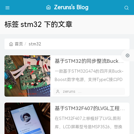
Zeruns's Blog
标签 stm32 下的文章
首页
stm32
基于STM32的同步整流Buck-Boost数字电源 开源
一款基于STM32G474的四开关Buck-
Boost数字电源，支持TypeC接口PD
诱骗输入和DC5.5接口输入，输入/输
zeruns
2024 年 06 月 05 日
1
出最高48V10A，这是我的毕...
基于STM32F407的LVGL工程模板（MSP3526屏幕），包含FreeRTOS版和裸机版
在STM32F407上移植好了LVGL图形
库，LCD屏幕型号是MSP3526，想换