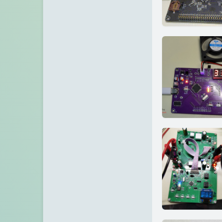
诺仙の客栈
Zeruns's Blog-英文站
博友圈
阿小州博客
Xuan's blog
eeClub-电子工程师社区
IP归属地查询站/API