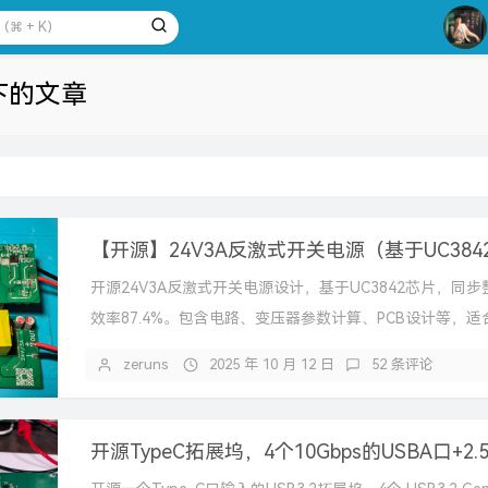
2
3
4
 下的文章
5
6
7
8
9
10
开源24V3A反激式开关电源设计，基于UC3842芯片，同
效率87.4%。包含电路、变压器参数计算、PCB设计等，
进。注意制作风险。
zeruns
2025 年 10 月 12 日
52 条评论