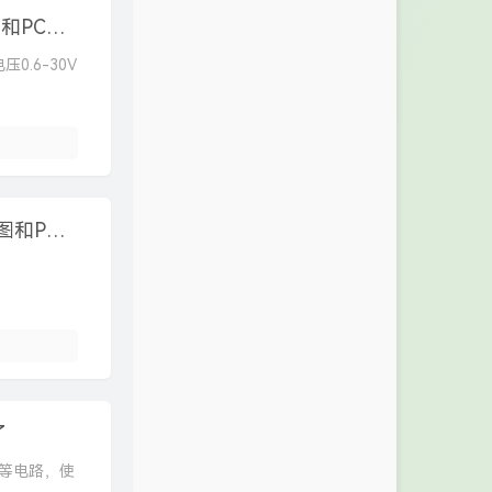
SY8205同步降压可调DCDC电源模块（原理图和PCB）
0.6-30V
。
STM32F030C8T6最小系统板和流水灯（原理图和PCB）
了
口等电路，使