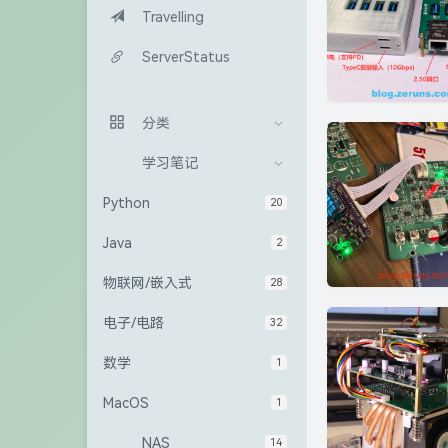
Travelling
ServerStatus
分类
学习笔记
Python
20
Java
2
物联网/嵌入式
28
电子/电路
32
数学
1
MacOS
1
NAS
14