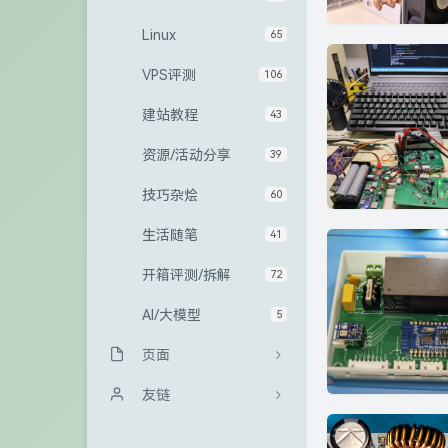
Linux
65
VPS评测
106
建站教程
43
资源/活动分享
39
技巧杂烩
60
生活随笔
41
开箱评测/拆解
72
AI/大模型
5
页面
归档栏
友链
友情链接
Sanakeyの小站