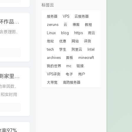
标签云
服务器
VPS
云服务器
基于HT32F52352的智能电子负载开源，合泰杯作品开源
zeruns
云
博客
教程
，含原理图、
Linux
blog
https
雨云
地址
优惠
网站
评测
tech
学生
阿里云
Intel
archives
面板
minecraft
我的世界
mc
链接
VPS评测
电子
用户
做了个三相电量采集器开源出来，可以方便监测家里用电情况
大带宽
高防服务器
功率因数、
量和实时用
率97%