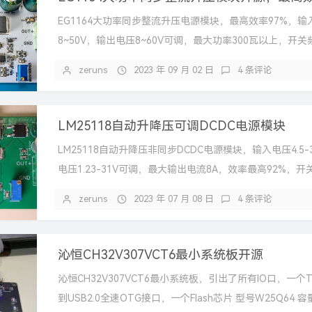
EG1164大功率同步整流升压电源模块，最高效率97%，输
8~50V，输出电压8~60V可调，最大功率300瓦以上，开关
219kHz。
zeruns
2023 年 09 月 02 日
4 条评论
LM25118自动升降压可调DCDC电源模块
LM25118自动升降压非同步DCDC电源模块，输入电压4.5-
电压1.23-31V可调，最大输出电流8A，效率最高92%，开
400kH...
zeruns
2023 年 07 月 08 日
4 条评论
沁恒CH32V307VCT6最小系统板开源
沁恒CH32V307VCT6最小系统板，引出了所有IO口，一个T
到USB2.0全速OTG接口，一个Flash芯片 型号W25Q64 容量6