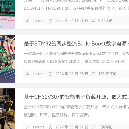
开源一个Type-C口输入的USB3.2拓展坞，4个 USB3.2 Gen
2.5G网口 + TF/SD读卡器，支持PD快充做额外供电，输入电.
zeruns
2025 年 04 月 29 日
8 条评论
基于STM32的同步整流Buck-Boost数字电源
一款基于STM32G474的四开关Buck-Boost数字电源，支持
口PD诱骗输入和DC5.5接口输入，输入/输出最高48V10A
毕...
zeruns
2024 年 06 月 05 日
157 条评论
基于CH32V307VCT6的智能电子负载开源，嵌入式大赛作
原理图、PCB、程序源码、作品报告。
zeruns
2024 年 05 月 07 日
5 条评论