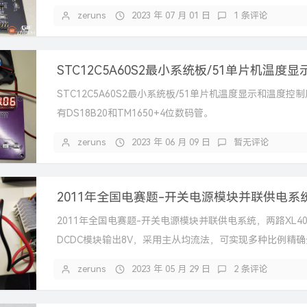
zeruns
2023 年 07 月 01 日
1 条评论
STC12C5A60S2最小系统板/51单片机温度显示和温度控
有DS18B20和TM1650+4位数码管。
zeruns
2023 年 06 月 09 日
暂无评论
2011年全国电赛题-开关电源模块并联供电系
2011年全国电赛题-开关电源模块并联供电系统，两路XL40
DCDC模块输出8V，采用主从均流法，可实现多种比例精
效率在80%以上。
zeruns
2023 年 05 月 29 日
2 条评论