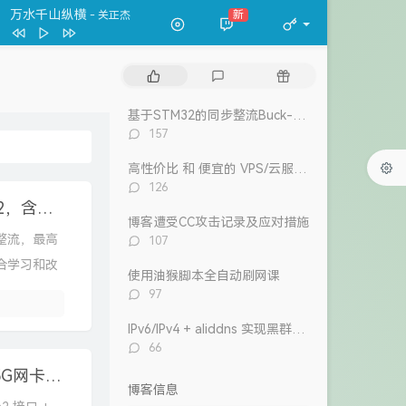
一格格
卫兰
我的宣言
新
- 周柏豪
万水千山纵横
关正杰
我的宣言
周柏豪
热
最
随
狮子山下
罗文
门
新
机
文
评
文
风继续吹 (Live)
张国荣
基于STM32的同步整流Buck-Boost数字电源 开源
章
论
章
评
157
Dear Leslie
古巨基
论
数：
高性价比 和 便宜的 VPS/云服务器 推荐 2026/1/12更新
告白 (V.O. Version)
吴雨霏 / 周柏豪
评
126
我们万岁
论
【开源】24V3A反激式开关电源（基于UC3842，含电路和变压器参数计算过程）
数：
博客遭受CC攻击记录及应对措施
陈奕迅 / eason and the duo band
目前
洪卓立
评
步整流，最高
107
论
适合学习和改
数：
使用油猴脚本全自动刷网课
评
97
论
数：
IPv6/IPv4 + aliddns 实现黑群晖外网控制和访问
评
66
论
开源TypeC拓展坞，4个10Gbps的USBA口+2.5G网卡+读卡器，VL822+RTL8156BG+GL3224
数：
博客信息