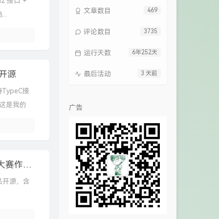
2 接口 +
文章数目
469
..
评论数目
3735
运行天数
6年252天
 开源
最后活动
3 天前
TypeC接
，这是我的
广告
基于CH32V307的智能电子负载开源，嵌入式大赛作品开源
品开源，含