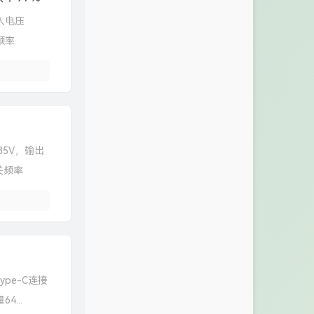
入电压
频率
35V，输出
关频率
ype-C连接
4...