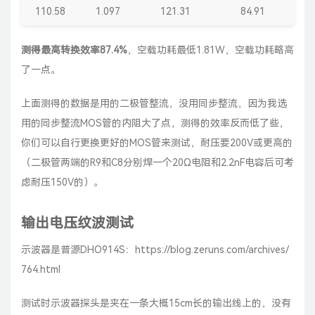
110.58
1.097
121.31
84.91
2
测得最高转换效率87.4%
，空载功耗最低1.81W，空载功耗略高
了一点。
上面测得的数据是用的二极管整流，没用同步整流，因为我选
用的同步整流MOS管的内阻大了点，测得的效率反而低了些，
你们可以自行更换更好的MOS管来测试，耐压要200V或更高的
（二极管两端的R9和C8分别焊一个20Ω电阻和2.2nF电容后可考
虑耐压150V的）。
输出电压纹波测试
示波器是普源DHO914S：
https://blog.zeruns.com/archives/
764.html
测试时示波器探头是夹在一条大概15cm长的输出线上的，没有