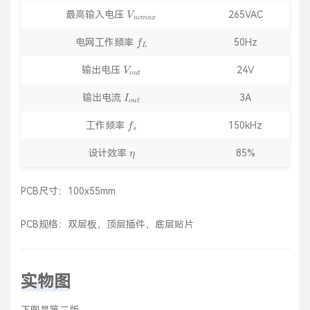
V
a
c
m
a
x
最高输入电压
265VAC
f
L
电网工作频率
50Hz
V
o
u
t
输出电压
24V
I
o
u
t
输出电流
3A
f
s
工作频率
150kHz
η
设计效率
85%
PCB尺寸：100x55mm
PCB规格：双层板，顶层插件，底层贴片
实物图