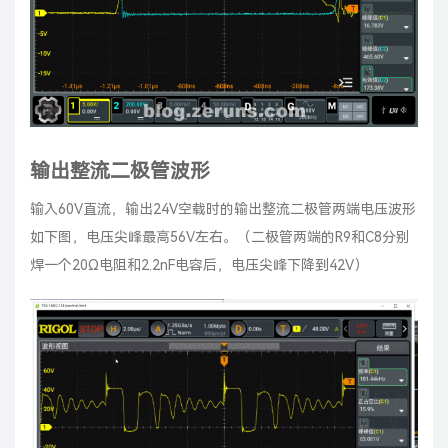
输出整流二极管波形
输入60V直流，输出24V空载时的输出整流二极管两端电压波形
如下图，电压尖峰最高56V左右。（二极管两端的R9和C8分别
焊一个20Ω电阻和2.2nF电容后，电压尖峰下降到42V）