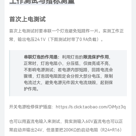
工作测试与指标测量
首次上电测试
首次上电测试时要串联一个灯泡避免短路炸一片。实测工作正
常，输出电压24.1V（下图测试时带了0.9A负载）。
串联灯泡的作用是：
利用灯泡的
限流保护作用
，
正常时，灯泡电阻小，分压低，仅微亮或不亮，
不影响电源测试；若电源内部短路，回路电流会
骤增，灯泡因电阻固定会分担大部分电压，限制
电流过大，避免电源元件因大电流烧毁，起到保
护作用。
开关电源检修保护插座：
https://s.click.taobao.com/OiMyz3q
也可以用直流电输入来测试，我实测输入60V直流电也可以正
常启动并输出24V，但是要把200KΩ的启动电阻（R24+R16）