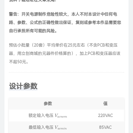
资料下载地址在文章末尾！
警告：开关电源制作危险性较大，本人不对本设计中任何电
路、参数、公式的正确性做出保证，复刻或参考本作品需要您
自行承担所有可能的风险。
预估小批量（20套）平均单价在25元左右（不含PCB和变压
器，用
立创商城
的元器件价格算的），加上PCB和变压器应该
不超50元。
设计参数
参数
值
V
a
c
n
o
m
额定输入电压
220VAC
V
a
c
m
i
n
最低输入电压
85VAC