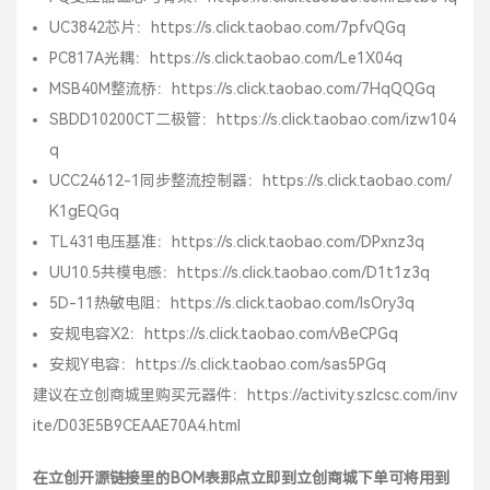
UC3842芯片：
https://s.click.taobao.com/7pfvQGq
PC817A光耦：
https://s.click.taobao.com/Le1X04q
MSB40M整流桥：
https://s.click.taobao.com/7HqQQGq
SBDD10200CT二极管：
https://s.click.taobao.com/izw104
q
UCC24612-1同步整流控制器：
https://s.click.taobao.com/
K1gEQGq
TL431电压基准：
https://s.click.taobao.com/DPxnz3q
UU10.5共模电感：
https://s.click.taobao.com/D1t1z3q
5D-11热敏电阻：
https://s.click.taobao.com/IsOry3q
安规电容X2：
https://s.click.taobao.com/vBeCPGq
安规Y电容：
https://s.click.taobao.com/sas5PGq
建议在
立创商城
里购买元器件：
https://activity.szlcsc.com/inv
ite/D03E5B9CEAAE70A4.html
在立创开源链接里的BOM表那点立即到立创商城下单可将用到