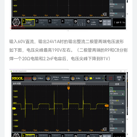
输入60V直流，输出24V1A时的输出整流二极管两端电压波形
如下图，电压尖峰最高190V左右。（二极管两端的R9和C8分别
焊一个20Ω电阻和2.2nF电容后，电压尖峰下降到81V）