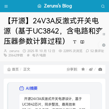
Zeruns's Blog
【开源】24V3A反激式开关电
源（基于UC3842，含电路和变
压器参数计算过程）
博
发
zeruns
2025 年 10 月 12 日
22895 次浏览
52 条评论
主：
布
分
20642字数
电子/电路
时
类：
间：
首页
正文
分享到：
AI摘要
  开源24V3A反激式开关电源设计，基于
UC3842芯片，同步整流，最高效率