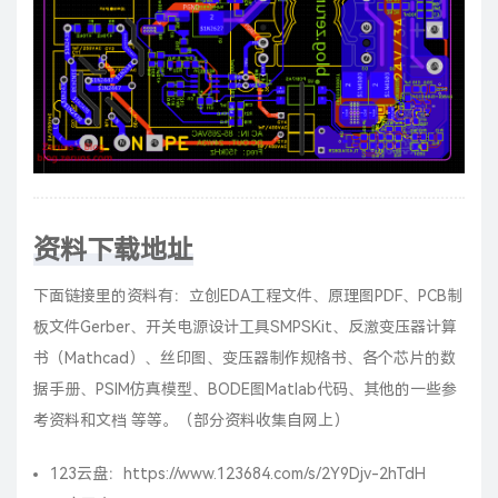
资料下载地址
下面链接里的资料有：立创EDA工程文件、原理图PDF、PCB制
板文件Gerber、开关电源设计工具SMPSKit、反激变压器计算
书（Mathcad）、丝印图、变压器制作规格书、各个芯片的数
据手册、PSIM仿真模型、BODE图Matlab代码、其他的一些参
考资料和文档 等等。（部分资料收集自网上）
123云盘：
https://www.123684.com/s/2Y9Djv-2hTdH