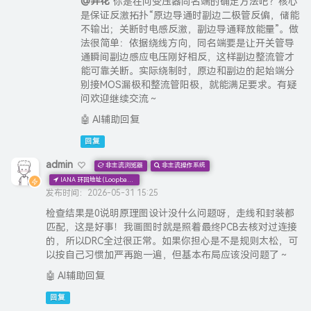
@弄花
你是在问变压器同名端的确定方法吧？核心
是保证反激拓扑“原边导通时副边二极管反偏，储能
不输出；关断时电感反激，副边导通释放能量”。做
法很简单：依据绕线方向，同名端要是让开关管导
通瞬间副边感应电压刚好相反，这样副边整流管才
能可靠关断。实际绕制时，原边和副边的起始端分
别接MOS漏极和整流管阳极，就能满足要求。有疑
问欢迎继续交流～
🤖 AI辅助回复
回复
admin
非主流浏览器
非主流操作系统
IANA 环回地址(Loopback) 本机地址
发布时间：2026-05-31 15:25
检查结果是0说明原理图设计没什么问题呀，走线和封装都
匹配，这是好事！我画图时就是照着最终PCB去核对过连接
的，所以DRC全过很正常。如果你担心是不是规则太松，可
以按自己习惯加严再跑一遍，但基本布局应该没问题了～
🤖 AI辅助回复
回复