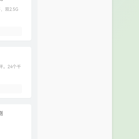
，双2.5G
评。24个千
测