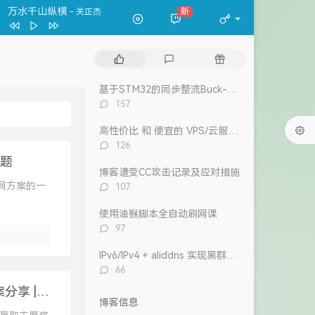
一格格
卫兰
我的宣言
新
- 周柏豪
万水千山纵横
关正杰
我的宣言
周柏豪
热
最
随
门
新
机
狮子山下
罗文
文
评
文
基于STM32的同步整流Buck-Boost数字电源 开源
风继续吹 (Live)
张国荣
章
论
章
评
157
论
Dear Leslie
古巨基
数：
高性价比 和 便宜的 VPS/云服务器 推荐 2026/1/12更新
告白 (V.O. Version)
吴雨霏 / 周柏豪
评
126
论
问题
我们万岁
数：
博客遭受CC攻击记录及应对措施
陈奕迅 / eason and the duo band
目前
洪卓立
评
 组网方案的一
107
论
数：
使用油猴脚本全自动刷网课
评
97
论
数：
IPv6/IPv4 + aliddns 实现黑群晖外网控制和访问
评
66
论
晒机房-我的家庭网络机房/机柜 | 家庭网络方案分享 | 分享机房照片赢大奖
数：
博客信息