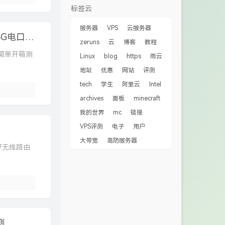
标签云
服务器
VPS
云服务器
2.5G交换机 TL-SE2109简单开箱评测，8个2.5G电口+1个10G光口(SFP+)
zeruns
云
博客
教程
9简单开箱测
Linux
blog
https
雨云
地址
优惠
网站
评测
tech
学生
阿里云
Intel
archives
面板
minecraft
我的世界
mc
链接
VPS评测
电子
用户
大带宽
高防服务器
Fi7无线路由
测