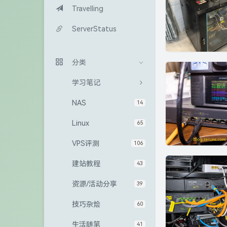
Travelling
ServerStatus
分类
学习笔记
NAS
14
Linux
65
VPS评测
106
建站教程
43
资源/活动分享
39
技巧杂烩
60
生活随笔
41