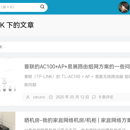
2
3
4
NK 下的文章
5
6
K
7
8
普联的AC100+AP+易展路由组网方案的一些
9
10
普联（TP-LINK）的 TL-AC100 + AP + 易展无线路由器
些问题
zeruns
2025 年 03 月 12 日
8 条评论