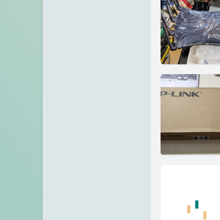
VPS之家
张宁网
Chuanrui の 初见之旅
Dragon Add
不欠
诺仙の客栈
Zeruns's Blog-英文站
博友圈
阿小州博客
Xuan's blog
eeClub-电子工程师社区