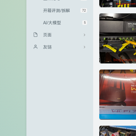
开箱评测/拆解
72
AI/大模型
5
页面
归档栏
友链
友情链接
Sanakeyの小站
GitHub
冰微未来
访客
大西瓜博客
留言板
kali博客
关于
极一's Blog
青山小站
TigerRoot