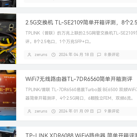
TPLINK（普联）的万兆上联的2.5G网管交换机TL-SE210
评。8个2.5电口，1个万兆SFP+口。
zeruns
2024 年 04 月 18 日
8 条评论
WiFi7无线路由器TL-7DR6560简单开箱测评
TPLINK/普联 TL-7DR6560易展Turbo版 BE6500 双频Wi
器简单开箱测评，4个2.5G网口，6颗独立FEM，双频6流。
zeruns
2024 年 01 月 09 日
9 条评论
TP-LINK XDR6088 WiFi6路由器 简单开箱评