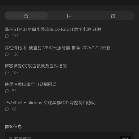
热
最
随
门
新
机
文
评
文
基于STM32的同步整流Buck-Boost数字电源 开源
章
论
章
评
157
论
数：
高性价比 和 便宜的 VPS/云服务器 推荐 2026/1/12更新
评
126
论
数：
博客遭受CC攻击记录及应对措施
评
107
论
数：
使用油猴脚本全自动刷网课
评
97
论
数：
IPv6/IPv4 + aliddns 实现黑群晖外网控制和访问
评
66
论
数：
博客信息
469