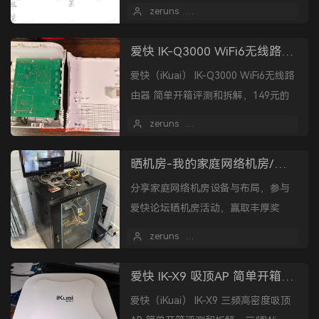
题
zeruns
2025 年 03 月 12 日
爱快 IK-Q3000 WiFi6无线路由器 简单开箱评测和拆解
爱快（iKuai） IK-Q3000 WiFi6无线路
由器 简单开箱评测和拆解，149元的
AX3000路由器。
zeruns
2025 年 03 月 05 日
晒机房-我的家庭网络机房/机柜 | 家庭网络方案分享 | 分享机房照片赢大奖
分享家庭网络机房设备与布局，参与
爱快论坛晒机房活动，赢取丰厚奖
品。
zeruns
2025 年 03 月 02 日
2
爱快 IK-X9 吸顶AP 简单开箱评测和拆解，三频WiFi7，BE5000，2.5G网口
爱快（iKuai） IK-X9 三频高密度吸顶