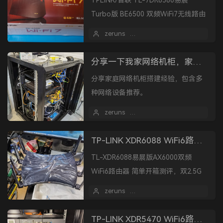
TPLINK/普联 TL-7DR6560易展
Turbo版 BE6500 双频WiFi7无线路由
器简单开箱测评，4个2.5G网口，6颗
zeruns
2024 年 01 月 09 日
独立FEM，双频6流。
分享一下我家网络机柜，家庭网络设备推荐
分享家庭网络机柜搭建经验，包含多
种网络设备推荐。
zeruns
2023 年 10 月 06 日
TP-LINK XDR6088 WiFi6路由器 简单开箱评测
TL-XDR6088易展版AX6000双频
WiFi6路由器 简单开箱测评，双2.5G
网口，双频8流，8颗FEM，支持
zeruns
2023 年 10 月 06 日
Docker。
TP-LINK XDR5470 WiFi6路由器 简单开箱评测