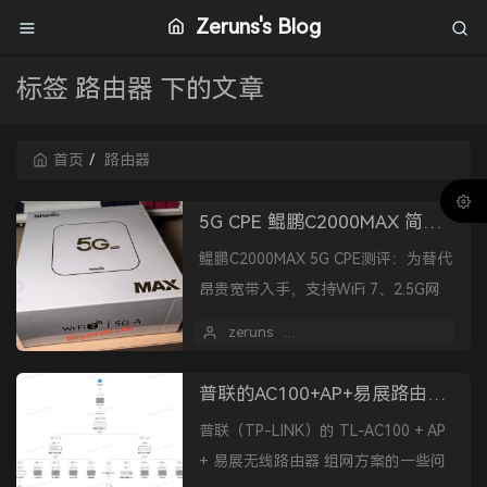
Zeruns's Blog
标签 路由器 下的文章
首页
路由器
5G CPE 鲲鹏C2000MAX 简单开箱测评
鲲鹏C2000MAX 5G CPE测评：为替代
昂贵宽带入手，支持WiFi 7、2.5G网
口，实测下载约350Mbps，功耗4.6W
zeruns
2026 年 04 月 16 日
1
起。内置移动流量卡年包5...
普联的AC100+AP+易展路由组网方案的一些问题
普联（TP-LINK）的 TL-AC100 + AP
+ 易展无线路由器 组网方案的一些问