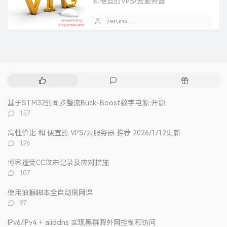
和便宜的VPS/云服务器
zeruns
2020 年 03 月 29 日
1
热
最
随
门
新
机
文
评
文
基于STM32的同步整流Buck-Boost数字电源 开源
章
论
章
评
157
论
数：
高性价比 和 便宜的 VPS/云服务器 推荐 2026/1/12更新
评
126
论
数：
博客遭受CC攻击记录及应对措施
评
107
论
数：
使用油猴脚本全自动刷网课
评
97
论
数：
IPv6/IPv4 + aliddns 实现黑群晖外网控制和访问