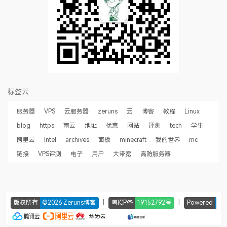
标签云
服务器
VPS
云服务器
zeruns
云
博客
教程
Linux
blog
https
雨云
地址
优惠
网站
评测
tech
学生
阿里云
Intel
archives
面板
minecraft
我的世界
mc
链接
VPS评测
电子
用户
大带宽
高防服务器
|
|
版权所有
©2026 Zeruns博客
粤ICP备
19152792号
Powered
Ty