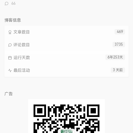
评
66
论
数：
博客信息
文章数目
469
评论数目
3735
运行天数
6年253天
最后活动
3 天前
广告