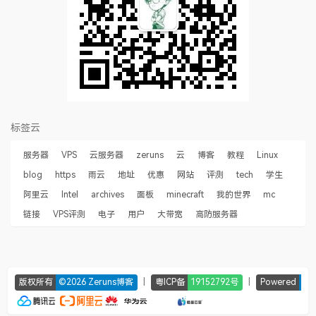
标签云
服务器
VPS
云服务器
zeruns
云
博客
教程
Linux
blog
https
雨云
地址
优惠
网站
评测
tech
学生
阿里云
Intel
archives
面板
minecraft
我的世界
mc
链接
VPS评测
电子
用户
大带宽
高防服务器
|
|
版权所有
©2026 Zeruns博客
粤ICP备
19152792号
Powered
Ty