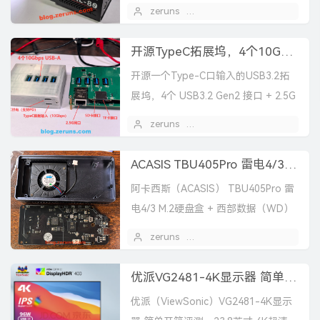
一个疑似参数虚标的补光灯给大家看
zeruns
2025 年 07 月 02 日
看。
开源TypeC拓展坞，4个10Gbps的USBA口+2.5G网卡+读卡器，VL822+RTL8156BG+GL3224
开源一个Type-C口输入的USB3.2拓
展坞，4个 USB3.2 Gen2 接口 + 2.5G
网口 + TF/SD读卡器，支持PD快充做
zeruns
2025 年 04 月 29 日
额外供电，输入电...
ACASIS TBU405Pro 雷电4/3硬盘盒 + 西数SN7100 1TB固态硬盘 简单开箱测评和拆解
阿卡西斯（ACASIS） TBU405Pro 雷
电4/3 M.2硬盘盒 + 西部数据（WD）
SN7100 1TB固态硬盘 简单开箱测评
zeruns
2025 年 02 月 21 日
和拆解，可用于 Ma...
优派VG2481-4K显示器 简单开箱评测，24寸4K HDR400 10bit 广色域屏幕
优派（ViewSonic）VG2481-4K显示