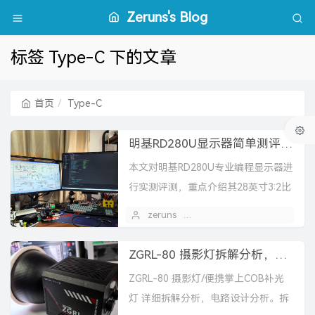
Zeruns's Blog
标签 Type-C 下的文章
首页
Type-C
明基RD280U显示器简单测评，专业编程显示器，3:2比例+28寸4K分辨率
本文对明基RD280U专业编程显示器进
行实测评测，重点介绍其28英寸3:2比
例4K屏、多设备KVM、一线通90W供
zeruns
2025 年 10 月 25 日
电、编程专属色彩模式及护眼设计，
并分析色...
ZGRL-80 摄影灯拆解分析，电路设计分析
ZGRL-80 摄影灯/便携掌上COB补光
灯 详细拆解分析，电路设计分析。拆