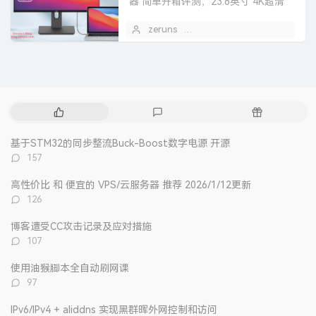
器 简单开箱评测，23.8英寸 4K超清
IPS HDR400 TypeC-96W 10bit 旋转
zeruns
2024 年 12 月 26 日
1
升降 ...
热
最
随
门
新
机
文
评
文
基于STM32的同步整流Buck-Boost数字电源 开源
章
论
章
评
157
论
数：
高性价比 和 便宜的 VPS/云服务器 推荐 2026/1/12更新
评
126
论
数：
博客遭受CC攻击记录及应对措施
评
107
论
数：
使用油猴脚本全自动刷网课
评
97
论
数：
IPv6/IPv4 + aliddns 实现黑群晖外网控制和访问