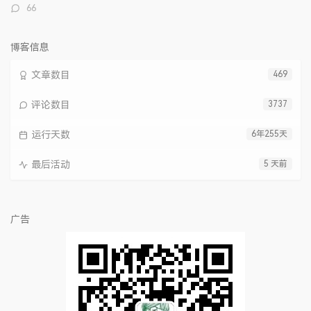
评
66
论
数：
博客信息
文章数目
469
评论数目
3737
运行天数
6年255天
最后活动
5 天前
广告