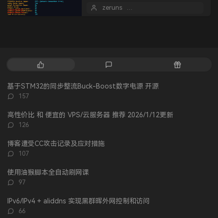
元/月。
zeruns
2025 年 08 月 22 日
热
最
随
门
新
机
文
评
文
基于STM32的同步整流Buck-Boost数字电源 开源
章
论
章
评
157
论
数：
高性价比 和 便宜的 VPS/云服务器 推荐 2026/1/12更新
评
126
论
数：
博客遭受CC攻击记录及应对措施
评
107
论
数：
使用油猴脚本全自动刷网课
评
97
论
数：
IPv6/IPv4 + aliddns 实现黑群晖外网控制和访问
评
66