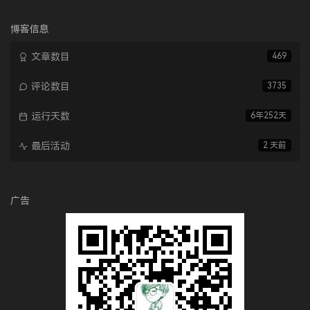
论
数：
博客信息
文章数目
469
评论数目
3735
运行天数
6年252天
最后活动
2 天前
广告