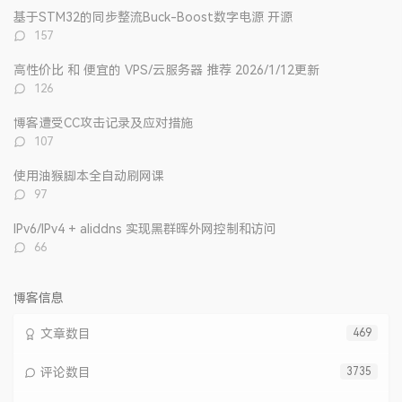
文
评
文
基于STM32的同步整流Buck-Boost数字电源 开源
章
论
章
评
157
论
数：
高性价比 和 便宜的 VPS/云服务器 推荐 2026/1/12更新
评
126
论
数：
博客遭受CC攻击记录及应对措施
评
107
论
数：
使用油猴脚本全自动刷网课
评
97
论
数：
IPv6/IPv4 + aliddns 实现黑群晖外网控制和访问
评
66
论
数：
博客信息
文章数目
469
评论数目
3735