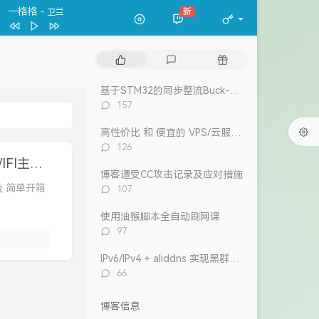
一格格
新
- 卫兰
春夏秋冬
张国荣
一格格
卫兰
热
最
随
万水千山纵横
关正杰
门
新
机
文
评
文
基于STM32的同步整流Buck-Boost数字电源 开源
我的宣言
周柏豪
章
论
章
评
157
狮子山下
罗文
论
数：
高性价比 和 便宜的 VPS/云服务器 推荐 2026/1/12更新
风继续吹 (Live)
张国荣
评
126
Dear Leslie
古巨基
论
AMD-R9-9950X 和 微星B850M-MORTAR-WIFI主板 简单开箱测评
数：
博客遭受CC攻击记录及应对措施
告白 (V.O. Version)
吴雨霏 / 周柏豪
评
 主板 简单开箱
107
论
我们万岁
数：
使用油猴脚本全自动刷网课
陈奕迅 / eason and the duo band
目前
洪卓立
评
97
论
数：
IPv6/IPv4 + aliddns 实现黑群晖外网控制和访问
评
66
论
数：
博客信息