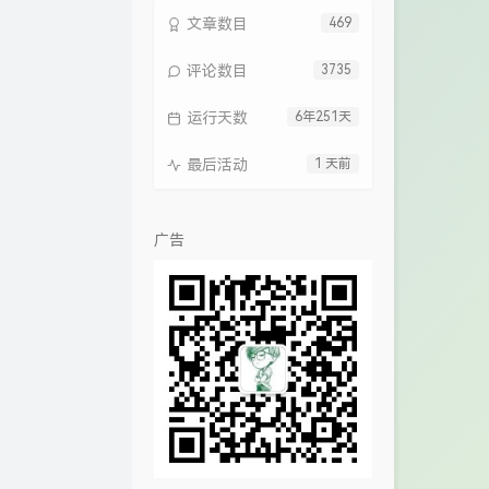
文章数目
469
评论数目
3735
运行天数
6年251天
最后活动
1 天前
广告