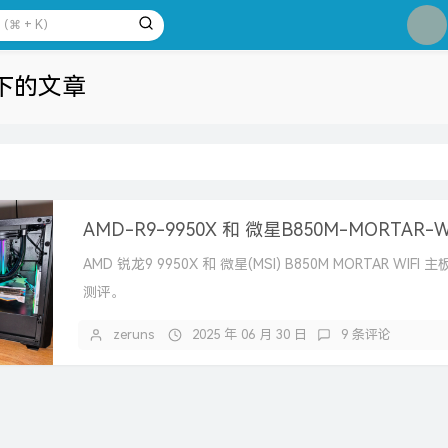
1
2
 下的文章
3
4
5
6
7
8
AMD 锐龙9 9950X 和 微星(MSI) B850M MORTAR WIFI
9
测评。
10
zeruns
2025 年 06 月 30 日
9 条评论