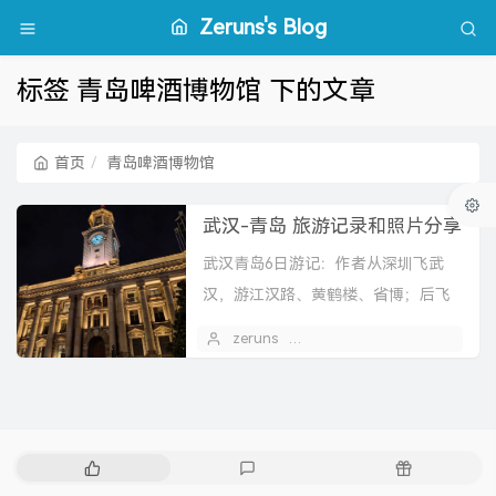
Zeruns's Blog
标签 青岛啤酒博物馆 下的文章
首页
青岛啤酒博物馆
武汉-青岛 旅游记录和照片分享
武汉青岛6日游记：作者从深圳飞武
汉，游江汉路、黄鹤楼、省博；后飞
青岛，乘轮渡、逛台东夜市、信号
zeruns
2026 年 06 月 02 日
1
山、啤酒博物馆，遇多雾天气，分享
手机摄影作品。
热
最
随
门
新
机