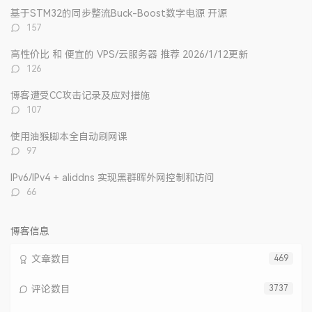
文
评
文
基于STM32的同步整流Buck-Boost数字电源 开源
章
论
章
评
157
论
数：
高性价比 和 便宜的 VPS/云服务器 推荐 2026/1/12更新
评
126
论
数：
博客遭受CC攻击记录及应对措施
评
107
论
数：
使用油猴脚本全自动刷网课
评
97
论
数：
IPv6/IPv4 + aliddns 实现黑群晖外网控制和访问
评
66
论
数：
博客信息
文章数目
469
评论数目
3737