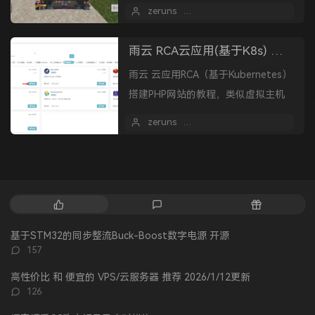
教程，MC基岩版一键开服教程。高可
zeruns
2025 年 06 月 02 日
用性，无需服务器（Serv...
雨云 RCA云应用(基于K8s) 搭建PHP网站的教程，高可用性，无需服务器（Serverless）
雨云 云应用RCA（基于Kubernetes）
搭建PHP网站的教程，类似虚拟主机
的操作方式，高可用性，无需服务器
zeruns
2025 年 05 月 06 日
（Serverless） 本教程以Di...
热
最
随
门
新
机
文
评
文
基于STM32的同步整流Buck-Boost数字电源 开源
章
论
章
评
157
论
数：
高性价比 和 便宜的 VPS/云服务器 推荐 2026/1/12更新
评
126
论
数：