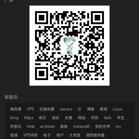
广告
标签云
服务器
VPS
云服务器
zeruns
云
博客
教程
Linux
blog
https
雨云
地址
优惠
网站
评测
tech
学生
阿里云
Intel
archives
面板
minecraft
我的世界
mc
链接
VPS评测
电子
用户
大带宽
高防服务器