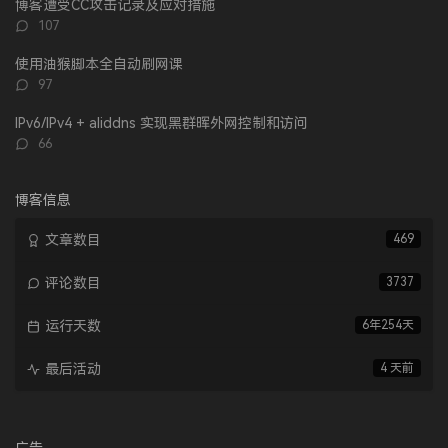
博客遭受CC攻击记录及应对措施
评
107
论
数：
使用油猴脚本全自动刷网课
评
97
论
数：
IPv6/IPv4 + aliddns 实现黑群晖外网控制和访问
评
66
论
数：
博客信息
文章数目
469
评论数目
3737
运行天数
6年254天
最后活动
4 天前