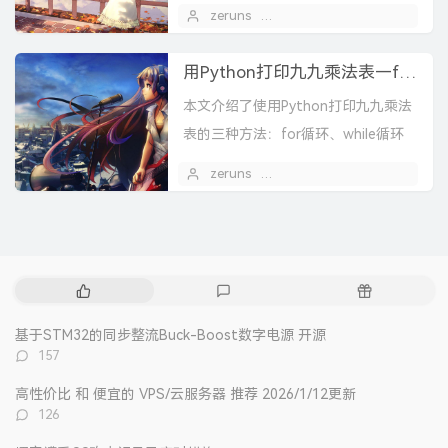
一层一层的函数调用，就可以把复杂
zeruns
2019 年 12 月 18 日
任务分解成简单的任务，这种分解可
以称之为面向过程的程...
用Python打印九九乘法表—for,while循环和递归方式
本文介绍了使用Python打印九九乘法
表的三种方法：for循环、while循环
和递归方式，分别展示了代码实现。
zeruns
2019 年 12 月 10 日
热
最
随
门
新
机
文
评
文
基于STM32的同步整流Buck-Boost数字电源 开源
章
论
章
评
157
论
数：
高性价比 和 便宜的 VPS/云服务器 推荐 2026/1/12更新
评
126
论
数：