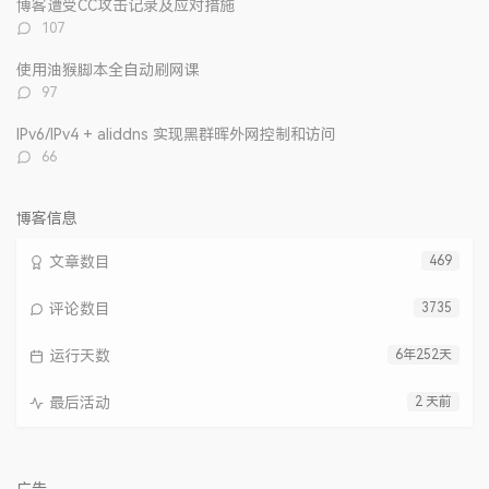
博客遭受CC攻击记录及应对措施
评
107
论
数：
使用油猴脚本全自动刷网课
评
97
论
数：
IPv6/IPv4 + aliddns 实现黑群晖外网控制和访问
评
66
论
数：
博客信息
文章数目
469
评论数目
3735
运行天数
6年252天
最后活动
2 天前