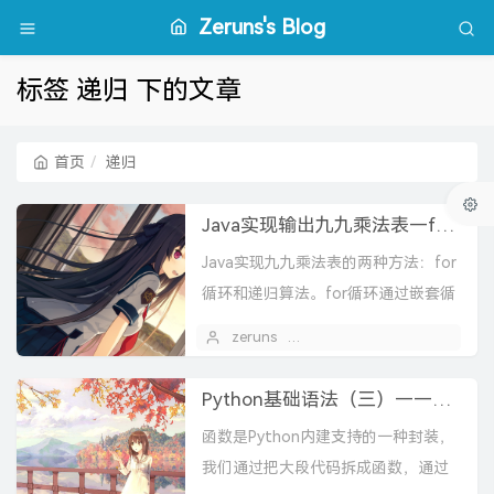
Zeruns's Blog
标签 递归 下的文章
首页
递归
Java实现输出九九乘法表—for循环和递归算法
Java实现九九乘法表的两种方法：for
循环和递归算法。for循环通过嵌套循
环打印，递归方法利用函数自身调用
zeruns
2019 年 12 月 24 日
实现逐层输出。代码示例展示了简洁
高效的实现方式。
Python基础语法（三）——函数
函数是Python内建支持的一种封装，
我们通过把大段代码拆成函数，通过