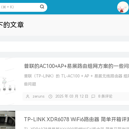
1
2
 下的文章
3
4
5
6
7
普联的AC100+AP+易展路由组网方案的一些
8
普联（TP-LINK）的 TL-AC100 + AP + 易展无线路由器
9
些问题
10
zeruns
2025 年 03 月 12 日
8 条评论
TP-LINK XDR6078 WiFi6路由器 简单开箱评