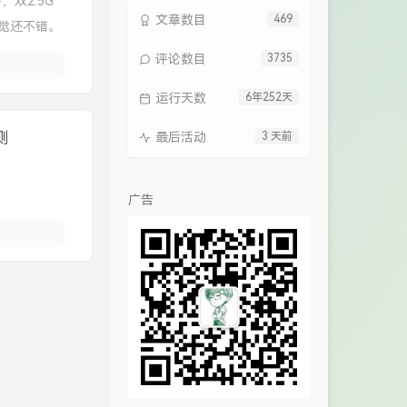
，双2.5G
文章数目
469
感觉还不错。
评论数目
3735
运行天数
6年252天
测
最后活动
3 天前
广告