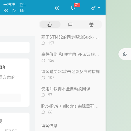
一格格
新
- 卫兰
春夏秋冬
张国荣
一格格
卫兰
热
最
随
万水千山纵横
关正杰
门
新
机
文
评
文
基于STM32的同步整流Buck-Boost数字电源 开源
我的宣言
周柏豪
章
论
章
评
157
狮子山下
罗文
论
数：
高性价比 和 便宜的 VPS/云服务器 推荐 2026/1/12更新
风继续吹 (Live)
张国荣
评
126
Dear Leslie
古巨基
论
问题
数：
博客遭受CC攻击记录及应对措施
告白 (V.O. Version)
吴雨霏 / 周柏豪
评
 组网方案的一
107
论
我们万岁
数：
使用油猴脚本全自动刷网课
陈奕迅 / eason and the duo band
目前
洪卓立
评
97
论
数：
IPv6/IPv4 + aliddns 实现黑群晖外网控制和访问
评
66
论
测
数：
博客信息