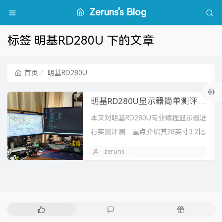
Zeruns's Blog
标签 明基RD280U 下的文章
首页
明基RD280U
明基RD280U显示器简单测评，专业编程显示器，3:2比例+28寸4K分辨率
本文对明基RD280U专业编程显示器进
行实测评测，重点介绍其28英寸3:2比
例4K屏、多设备KVM、一线通90W供
zeruns
2025 年 10 月 25 日
电、编程专属色彩模式及护眼设计，
并分析色...
热
最
随
门
新
机