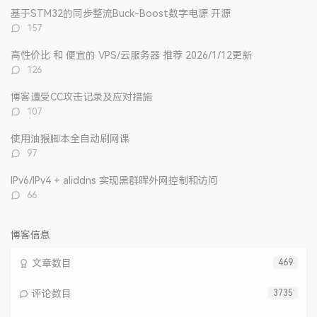
文
评
文
基于STM32的同步整流Buck-Boost数字电源 开源
章
论
章
评
157
论
数：
高性价比 和 便宜的 VPS/云服务器 推荐 2026/1/12更新
评
126
论
数：
博客遭受CC攻击记录及应对措施
评
107
论
数：
使用油猴脚本全自动刷网课
评
97
论
数：
IPv6/IPv4 + aliddns 实现黑群晖外网控制和访问
评
66
论
数：
博客信息
文章数目
469
评论数目
3735