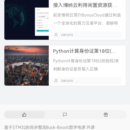
接入博纳云利用闲置资源获取收益（闲置服务器/树莓派/路由器/群晖NAS）
前言博纳云简介BonusCloud通过构造
一个全球化的算力交易平台，能够将
全球包括现有云计算、企业数据中心
zeruns
2020 年 02 月 06 日
以及个人PC及终端设备的CPU/GPU/
带宽等资...
Python计算身份证第18位(校验码)来判断身份证是否输入正确
Python计算身份证第18位(校验码)来
判断身份证是否输入正确
zeruns
2020 年 02 月 04 日
热
最
随
门
新
机
文
评
文
基于STM32的同步整流Buck-Boost数字电源 开源