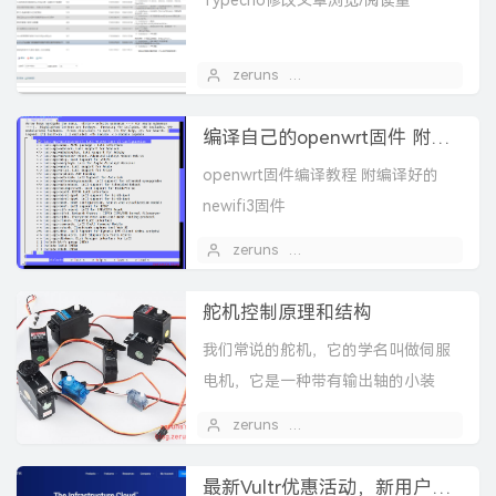
Typecho修改文章浏览/阅读量
zeruns
2020 年 04 月 14 日
1
编译自己的openwrt固件 附编译好的newifi3固件
openwrt固件编译教程 附编译好的
newifi3固件
zeruns
2020 年 04 月 11 日
2
舵机控制原理和结构
我们常说的舵机，它的学名叫做伺服
电机，它是一种带有输出轴的小装
置。当我们向伺服器发送一个控制信
zeruns
2020 年 02 月 25 日
号时，输出轴就可以转到特定的位
置。只要控制信号持续不变，伺服...
最新Vultr优惠活动，新用户注册充10美元送100美元