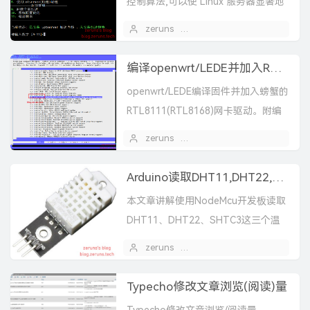
控制算法,可以使 Linux 服务器显著地
提高吞吐量和减少 TCP 连接的延迟下
zeruns
2020 年 07 月 12 日
面是一个五合一的TCP网络加速脚...
编译openwrt/LEDE并加入RTL8111驱动教程
openwrt/LEDE编译固件并加入螃蟹的
RTL8111(RTL8168)网卡驱动。附编
译好的X86版LEDE（含RTL8111驱
zeruns
2020 年 06 月 20 日
动）下载。
Arduino读取DHT11,DHT22,SHTC3温湿度数据
本文章讲解使用NodeMcu开发板读取
DHT11、DHT22、SHTC3这三个温
湿度传感器的数据并发送至串口。各
zeruns
2020 年 05 月 06 日
传感器我都写了使用第三方库和不用
第三方库的...
Typecho修改文章浏览(阅读)量