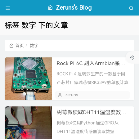
Zeruns's Blog
标签 数字 下的文章
首页
数字
Rock Pi 4C 刷入Armbian系统教程（EMMC模块）
ROCK Pi 4 是瑞莎生产的一款基于国
产芯片厂家瑞芯微RK3399的单板计算
机。它可以运行Android和Linux系
zeruns
2021 年 06 月 05 日
统。 ROCK Pi 4拥有一个...
树莓派读取DHT11温湿度数据 Python
树莓派4使用Python通过GPIO从
DHT11温湿度传感器读取数据