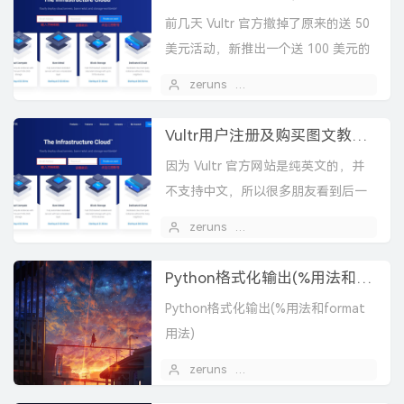
前几天 Vultr 官方撤掉了原来的送 50
美元活动，新推出一个送 100 美元的
活动。本次活动仅限新用户参加，同
zeruns
2020 年 02 月 17 日
时赠送的 100 美元金额有效期为一
个...
Vultr用户注册及购买图文教程，支持支付宝和微信
因为 Vultr 官方网站是纯英文的，并
不支持中文，所以很多朋友看到后一
脸懵逼不知道该怎么做。为此博主专
zeruns
2020 年 02 月 17 日
门写了本篇新手用户注册及购买图文
教程，希望能够帮助...
Python格式化输出(%用法和format用法)
Python格式化输出(%用法和format
用法)
zeruns
2020 年 02 月 16 日