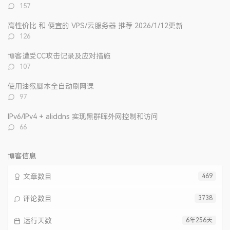
章
论
章
评
157
论
数：
高性价比 和 便宜的 VPS/云服务器 推荐 2026/1/12更新
评
126
论
数：
博客遭受CC攻击记录及应对措施
评
107
论
数：
使用油猴脚本全自动刷网课
评
97
论
数：
IPv6/IPv4 + aliddns 实现黑群晖外网控制和访问
评
66
论
数：
博客信息
文章数目
469
评论数目
3738
运行天数
6年256天