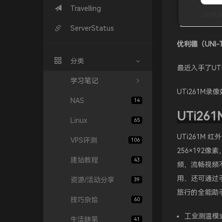
Travelling
此内
ServerStatus
优利德（UNI
分类
最近入手了UT
学习笔记
UTi261M
NAS
14
UTi2
Linux
65
UTi261M
VPS评测
106
256×192
建站教程
43
频，流畅视频不
用、还可通过
资源/活动分享
39
旅行的全能助
技巧杂烩
60
工业测温模式
生活随笔
41