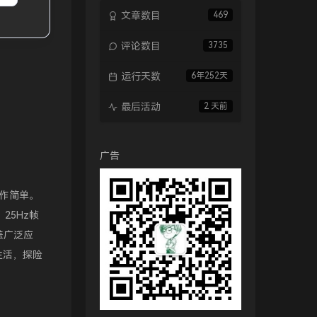
文章数目
469
评论数目
3735
运行天数
6年252天
最后活动
2 天前
广告
操作简单。
25Hz帧
盖广泛应
生活，探险