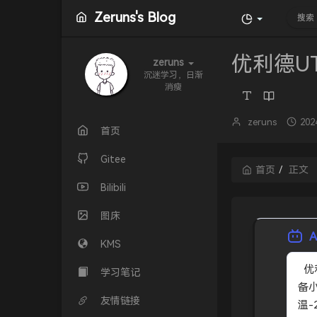
Zeruns's Blog
优利德U
zeruns
沉迷学习，日渐
消瘦
博
发
zeruns
202
首页
主：
布
时
Gitee
间
首页
正文
Bilibili
图床
KMS
  优利德UTi261M热成像仪开箱测评，展示其参数、外观和拍摄效果。设
学习笔记
备小
友情链接
温-