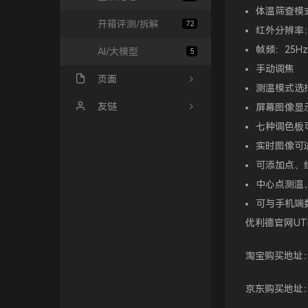
体温筛查模式
开箱评测/拆解
72
红外分辨率：2
帧频：25Hz
AI/大模型
5
手动调焦
页面
测温模式选
归档栏
友链
屏幕图像显
七种调色板
友情链接
Sanakeyの小站
实时图像可
GitHub
冰微未来
可添加点、
中心点测温
访客
大西瓜博客
可与手机端
留言板
kali博客
优利德官网UT
关于
极一's Blog
淘宝购买地址
青山小站
京东购买地址
TigerRoot