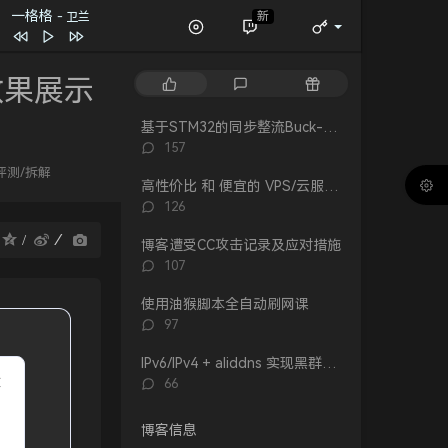
一格格
新
- 卫兰
春夏秋冬
张国荣
一格格
卫兰
效果展示
热
最
随
万水千山纵横
关正杰
门
新
机
文
评
文
基于STM32的同步整流Buck-Boost数字电源 开源
我的宣言
周柏豪
章
论
章
评
157
狮子山下
罗文
论
评测/拆解
数：
高性价比 和 便宜的 VPS/云服务器 推荐 2026/1/12更新
风继续吹 (Live)
张国荣
评
126
Dear Leslie
古巨基
论
：
数：
博客遭受CC攻击记录及应对措施
告白 (V.O. Version)
吴雨霏 / 周柏豪
评
107
论
我们万岁
数：
使用油猴脚本全自动刷网课
陈奕迅 / eason and the duo band
目前
洪卓立
评
97
论
数：
IPv6/IPv4 + aliddns 实现黑群晖外网控制和访问
评
66
论
数：
博客信息