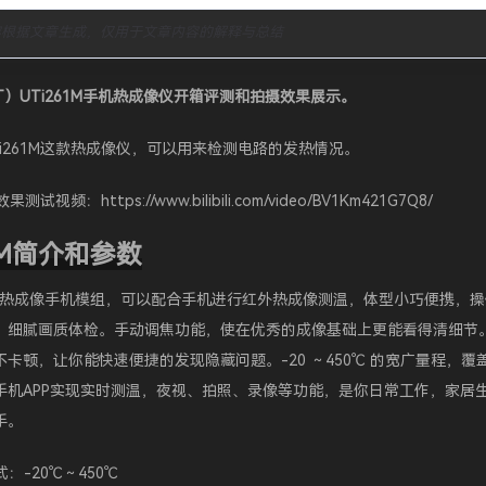
容根据文章生成，仅用于文章内容的解释与总结
-T）UTi261M手机热成像仪开箱评测和拍摄效果展示。
i261M这款热成像仪，可以用来检测电路的发热情况。
录像效果测试视频：
https://www.bilibili.com/video/BV1Km421G7Q8/
61M简介和参数
 红外热成像手机模组，可以配合手机进行红外热成像测温，体型小巧便携，
像素，细腻画质体检。手动调焦功能，使在优秀的成像基础上更能看得清细节。
卡顿，让你能快速便捷的发现隐藏问题。-20 ～450℃ 的宽广量程，覆
手机APP实现实时测温，夜视、拍照、录像等功能，是你日常工作，家居
手。
：-20℃～450℃