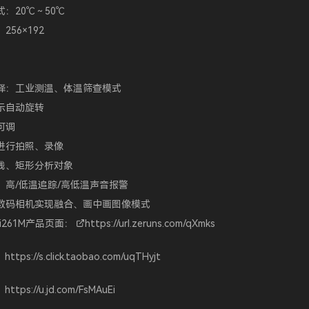
：20℃～50℃
56×192
择：工业测温、体温筛查模式
示自动旋转
可调
进行拍照、录像
线、矩形分析对象
、高/低温追踪/高低温声音报警
数码相机实现融合、画中画图像模式
i261M产品页面：
https://url.zeruns.com/qXmks
：
https://s.click.taobao.com/uqTHyjt
：
https://u.jd.com/FsMAuEi