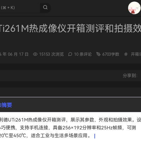
1
2
Ti261M热成像仪开箱测评和拍摄
3
4
5
分
4 年 06 月 17 日
15153 次浏览
10 条评论
6703字数
开箱
类：
6
7
：
分享到
8
9
10
AI摘要
巧便携，支持手机连接，具备256×192分辨率和25Hz帧频，可测
20℃至450℃，适合工业与生活多场景应用。