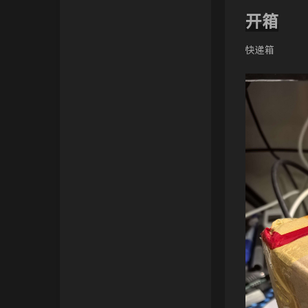
开箱
VPS之家
张宁网
快递箱
Chuanrui の 初见之旅
Dragon Add
不欠
诺仙の客栈
Zeruns's Blog-英文站
博友圈
阿小州博客
Xuan's blog
eeClub-电子工程师社区