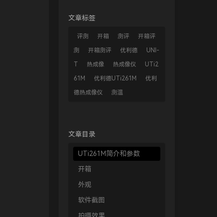
文章标签
评测
开箱
测评
开箱评
测
开箱测评
优利德
UNI-
T
热成像
热成像仪
UTi2
61M
优利德UTi261M
优利
德热成像仪
测温
文章目录
UTi261M简介和参数
开箱
外观
软件截图
拍摄效果