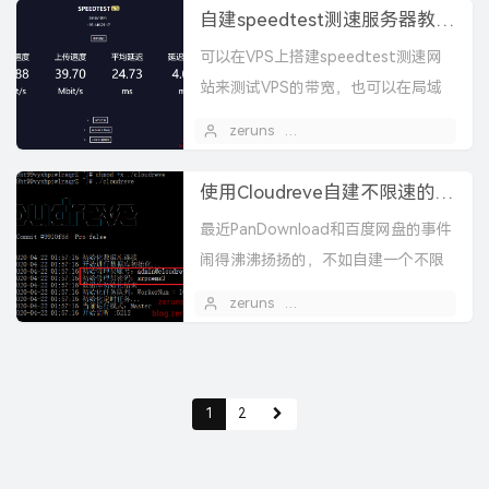
自建speedtest测速服务器教程，Linux/Windows/群晖
可以在VPS上搭建speedtest测速网
站来测试VPS的带宽，也可以在局域
网内搭建speedtest来测试内网带
zeruns
2020 年 07 月 03 日
宽。本文讲解如何在Linux和Windo...
使用Cloudreve自建不限速的网盘，支持离线下载
最近PanDownload和百度网盘的事件
闹得沸沸扬扬的，不如自建一个不限
速的网盘体验一下。Cloudreve介绍
zeruns
2020 年 04 月 22 日
1
Cloudreve是一个开源的支持多家云...
1
2