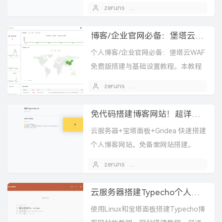
程，本教程包含两种部署方式（Linux
zeruns
2025 年 06 月 10 日
服务器部署 和 雨云RCA一键...
博客/企业官网必备：堡塔云WAF免费版搭建与基础设置教程，手把手教你守护网站
个人博客/企业官网必备：堡塔云WAF
免费版搭建与基础设置教程。本教程
讲解如何用Linux服务器搭建堡塔云
zeruns
2025 年 05 月 28 日
1
WAF防火墙。 在网络攻击频发的当
下，Web 应...
免代码搭建博客网站！超详细个人博客搭建教程
云服务器+宝塔面板+Gridea 快速搭建
个人博客网站。免备案网站搭建。
zeruns
2024 年 05 月 02 日
云服务器搭建Typecho个人博客网站，保姆级建站教程，网站搭建教程
使用Linux和宝塔面板搭建Typecho博