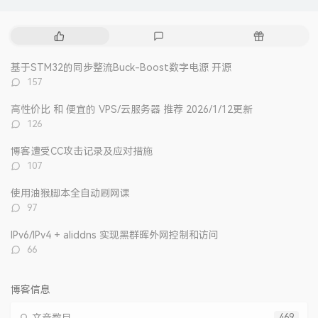
热
最
随
门
新
机
文
评
文
基于STM32的同步整流Buck-Boost数字电源 开源
章
论
章
评
157
论
数：
高性价比 和 便宜的 VPS/云服务器 推荐 2026/1/12更新
评
126
论
数：
博客遭受CC攻击记录及应对措施
评
107
论
数：
使用油猴脚本全自动刷网课
评
97
论
数：
IPv6/IPv4 + aliddns 实现黑群晖外网控制和访问
评
66
论
数：
博客信息
469