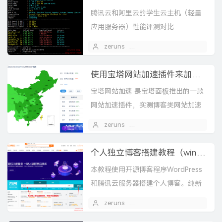
腾讯云和阿里云的学生云主机（轻量
应用服务器）性能评测对比
zeruns
2020 年 10 月 16 日
使用宝塔网站加速插件来加速网站速度，优化网站
宝塔网站加速 是宝塔面板推出的一款
网站加速插件，实测博客类网站加速
效果很好。
zeruns
2020 年 08 月 23 日
个人独立博客搭建教程（win），如何快速搭建博客
本教程使用开源博客程序WordPress
和腾讯云服务器搭建个人博客。纯新
手教程。站长交流群：767557452视
zeruns
2020 年 07 月 25 日
1
频教程：https://www.bilib...